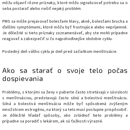
môžu objaviť rôzne príznaky, ktoré môžu signalizovať potrebu sa o
seba postarať alebo riešiť nejaký problém.
PMS sa môže prejavovať bolesťami hlavy, akné, bolesťami brucha a
ďalšími symptómami, ktoré môžu byť frustrujúce alebo nepríjemné.
Je dôležité si tieto príznaky zaznamenávať, aby ste mohli prípadne
reagovať a zabezpečiť si čo najpohodlnejšie obdobie cyklu.
Posledný deň vášho cyklu je deň pred začiatkom menštruácie.
Ako sa starať o svoje telo počas
dospievania
Problémy, s ktorými sa ženy v puberte často stretávajú v súvislosti
s menštruáciou, predstavujú často silnú a bolestivú menštruáciu.
Silná a bolestivá menštruácia môže byť spôsobená zvýšeným
množstvom estrogénu, na ktorý sa telo musí postupne prispôsobiť.
Je dôležité hľadať spôsoby, ako zvládnuť tieto problémy a
prípadne sa poradiť s lekárom, ak sú ťažkosti výrazné.