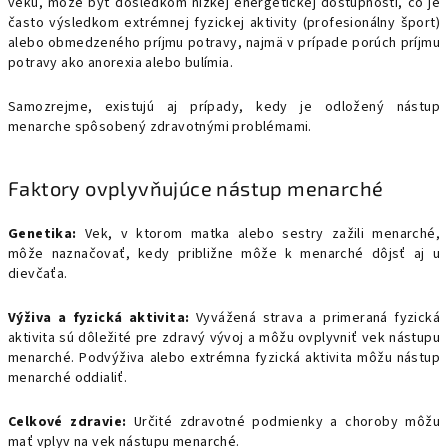
veku, môže byť dôsledkom nízkej energetickej dostupnosti, čo je
často výsledkom extrémnej fyzickej aktivity (profesionálny šport)
alebo obmedzeného príjmu potravy, najmä v prípade porúch príjmu
potravy ako anorexia alebo bulímia.
Samozrejme, existujú aj prípady, kedy je odložený nástup
menarche spôsobený zdravotnými problémami.
Faktory ovplyvňujúce nástup menarché
Genetika:
Vek, v ktorom matka alebo sestry zažili menarché,
môže naznačovať, kedy približne môže k menarché dôjsť aj u
dievčaťa.
Výživa a fyzická aktivita:
Vyvážená strava a primeraná fyzická
aktivita sú dôležité pre zdravý vývoj a môžu ovplyvniť vek nástupu
menarché. Podvýživa alebo extrémna fyzická aktivita môžu nástup
menarché oddialiť.
Celkové zdravie:
Určité zdravotné podmienky a choroby môžu
mať vplyv na vek nástupu menarché.