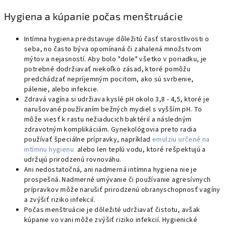
Hygiena a kúpanie počas menštruácie
Intímna hygiena predstavuje dôležitú časť starostlivosti o
seba, no často býva opomínaná či zahalená množstvom
mýtov a nejasností. Aby bolo "dole" všetko v poriadku, je
potrebné dodržiavať niekoľko zásad, ktoré pomôžu
predchádzať nepríjemným pocitom, ako sú svrbenie,
pálenie, alebo infekcie.
Zdravá vagína si udržiava kyslé pH okolo 3,8 - 4,5, ktoré je
narušované používaním bežných mydiel s vyšším pH. To
môže viesť k rastu nežiaducich baktérií a následným
zdravotným komplikáciám. Gynekológovia preto radia
používať špeciálne prípravky, napríklad
emulziu určené na
intímnu hygienu
alebo len teplú vodu, ktoré rešpektujú a
udržujú prirodzenú rovnováhu.
Ani nedostatočná, ani nadmerná intímna hygiena nie je
prospešná. Nadmerné umývanie či používanie agresívnych
prípravkov môže narušiť prirodzenú obranyschopnosť vagíny
a zvýšiť riziko infekcií.
Počas menštruácie je dôležité udržiavať čistotu, avšak
kúpanie vo vani môže zvýšiť riziko infekcií. Hygienické