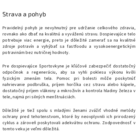
Strava a pohyb
Pravidelný pohyb je nevyhnutný pre udržanie celkového zdravia,
rovnako ako dbať na kvalitnú a vyváženú stravu. Dospievajúce telo
potrebuje viac energie, preto je dôležité zamerať sa na kvalitné
zdroje potravín a vyhýbať sa fastfoodu a vysokoenergetickým
potravinám bez nutričnej hodnoty.
Pre dospievajúce športovkyne je kľúčové zabezpečiť dostatočný
odpočinok a regeneráciu, aby sa vyhli poklesu výkonu kvôli
fyzickým zmenám tela. Pomoc pri bolesti môže poskytnúť
nahrievanie podbruška, príjem horčíka cez stravu alebo kúpele,
dostatočný príjem vlákniny a mikroživín a kontrola hladiny železa v
tele, najmä pri silných menštruáciách.
Dôležité je tiež spolu s mladými ženami zvážiť vhodné metódy
ochrany pred tehotenstvom, ktoré by neovplyvnili ich prirodzený
cyklus a zároveň poskytovali adekvátnu ochranu. Zodpovednosť v
tomto veku je veľmi dôležitá.