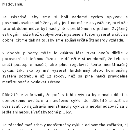
hladovaniu.
Je zásadné, aby sme si boli vedomé týchto vplyvov a
povzbudzovali mladé ženy, aby jedli normálne a vyvážene, pretože
toto obdobie môže byť náchylné k problémom s jedlom. Zvýšený
estrogén môže tiež ovplyvňovať myslenie a túžbu vyzerať a cítiť sa
dobre. Cítime tlak na to, aby sme spĺňali určité štandardy vzhľadu.
V období puberty môže folikulárna fáza trvať oveľa dlhšie v
porovnaní s luteálnou fázou. Je dôležité si uvedomiť, že telo sa
snaží postupne naučiť, ako plne regulovať tento menštruačný
cyklus tak, ako by mal vyzerať. Endokrinný alebo hormonálny
systém potrebuje až 12 rokov, než sa plne naučí pravidelne
menštruovať a ovulovať zdravo.
Dôležité je zdôrazniť, že počas tohto vývoja by nemalo dôjsť k
obmedzeniu ovulácie a narušeniu cyklu. Je dôležité snažiť sa
udržiavať čo najzdravší menštruačný cyklus a neobmedzovať sa v
jedle ani nepoužívať zbytočné pilulky.
Je zásadné mať zdravý menštruačný cyklus od samého začiatku, aj