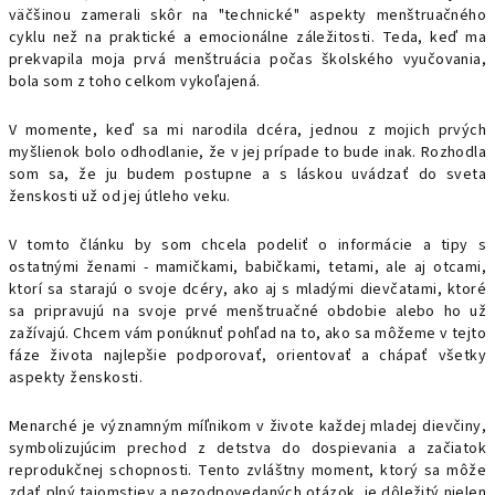
väčšinou zamerali skôr na "technické" aspekty menštruačného
cyklu než na praktické a emocionálne záležitosti. Teda, keď ma
prekvapila moja prvá menštruácia počas školského vyučovania,
bola som z toho celkom vykoľajená.
V momente, keď sa mi narodila dcéra, jednou z mojich prvých
myšlienok bolo odhodlanie, že v jej prípade to bude inak. Rozhodla
som sa, že ju budem postupne a s láskou uvádzať do sveta
ženskosti už od jej útleho veku.
V tomto článku by som chcela podeliť o informácie a tipy s
ostatnými ženami - mamičkami, babičkami, tetami, ale aj otcami,
ktorí sa starajú o svoje dcéry, ako aj s mladými dievčatami, ktoré
sa pripravujú na svoje prvé menštruačné obdobie alebo ho už
zažívajú. Chcem vám ponúknuť pohľad na to, ako sa môžeme v tejto
fáze života najlepšie podporovať, orientovať a chápať všetky
aspekty ženskosti.
Menarché je významným míľnikom v živote každej mladej dievčiny,
symbolizujúcim prechod z detstva do dospievania a začiatok
reprodukčnej schopnosti. Tento zvláštny moment, ktorý sa môže
zdať plný tajomstiev a nezodpovedaných otázok, je dôležitý nielen