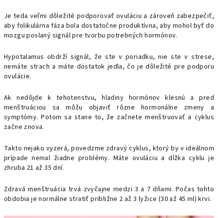
Je teda veľmi dôležité podporovať ovuláciu a zároveň zabezpečiť,
aby folikulárna fáza bola dostatočne produktívna, aby mohol byť do
mozgu poslaný signál pre tvorbu potrebných hormónov.
Hypotalamus obdrží signál, že ste v poriadku, nie ste v strese,
nemáte strach a máte dostatok jedla, čo je dôležité pre podporu
ovulácie.
Ak nedôjde k tehotenstvu, hladiny hormónov klesnú a pred
menštruáciou sa môžu objaviť rôzne hormonálne zmeny a
symptómy. Potom sa stane to, že začnete menštruovať a cyklus
začne znova.
Takto nejako vyzerá, povedzme zdravý cyklus, ktorý by v ideálnom
prípade nemal žiadne problémy. Máte ovuláciu a dĺžka cyklu je
zhruba 21 až 35 dní.
Zdravá menštruácia trvá zvyčajne medzi 3 a 7 dňami. Počas tohto
obdobia je normálne stratiť približne 2 až 3 lyžice (30 až 45 ml) krvi.