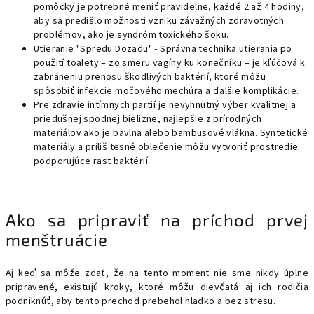
pomôcky je potrebné meniť pravidelne, každé 2 až 4 hodiny,
aby sa predišlo možnosti vzniku závažných zdravotných
problémov, ako je syndróm toxického šoku.
Utieranie "Spredu Dozadu" - Správna technika utierania po
použití toalety – zo smeru vagíny ku konečníku – je kľúčová k
zabráneniu prenosu škodlivých baktérií, ktoré môžu
spôsobiť infekcie močového mechúra a ďalšie komplikácie.
Pre zdravie intímnych partií je nevyhnutný výber kvalitnej a
priedušnej spodnej bielizne, najlepšie z prírodných
materiálov ako je bavlna alebo bambusové vlákna. Syntetické
materiály a príliš tesné oblečenie môžu vytvoriť prostredie
podporujúce rast baktérií.
Ako sa pripraviť na príchod prvej
menštruácie
Aj keď sa môže zdať, že na tento moment nie sme nikdy úplne
pripravené, existujú kroky, ktoré môžu dievčatá aj ich rodičia
podniknúť, aby tento prechod prebehol hladko a bez stresu.