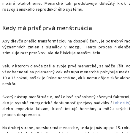
možné otehotnenie. Menarché tak predstavuje dôležitý krok v
rozvoji ženského reprodukčného systému.
Kedy má prísť prvá menštruácia
Aby dievča prešlo transformáciou na dospelú ženu, je potrebný rad
významných zmien a signálov v mozgu. Tento proces nielenže
stimuluje rast prsníkov, ale tiež iniciuje menštruáciu.
Vek, v ktorom dievča zažije svoje prvé menarché, sa môže líšiť. Vo
všeobecnosti sa priemerný vek nástupu menarché pohybuje medzi
10 a 15 rokmi, avšak je úplne normálne, ak k nemu dôjde skôr alebo
neskôr.
Skorý nástup menštruácie, môže byť spôsobený rôznymi faktormi,
ako je vysoká energetická dostupnosť (prejavy nadváhy či
obezity
)
alebo expozícia látkam, ktoré imitujú hormóny a môžu urýchliť
proces dospievania.
Na druhej strane, oneskorená menarche, teda jej nástup po 15. roku