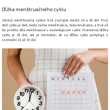
Dĺžka menštruačného cyklu
Zdravý menštruačný cyklus trvá zvyčajne medzi 24 a 38 dní. Prvý
deň cyklu je deň, kedy začne menštruácia, teda krvácanie, a trvá až
do prvého dňa menštruácie v nasledujúcom cykle. Priemerná dĺžka
cyklu je 28 dní, ale je normálne, ak sa dĺžka cyklu pohybuje v
rozmedzí 21 až 35 dní.