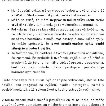
ako by sme očakávali. Ako teda naozaj vyzerá?
Menštruačný cyklus u žien v období puberty trvá približne
20
až 45 dní
. Sledovanie dĺžky cyklu môže byť náročné.
Môže sa zdať, že máte
nepravidelnú menštruáciu
alebo
trvá dlho
, ale v tomto veku je to v skutočnosti normálne.
Folikulárna fáza sa stáva dlhšou alebo začína skôr kvôli tomu,
že mladé ženy v adolescencii ešte nevytvárajú dostatočné
množstvo hormónov a môžu mať častejšie anovulačné cykly.
To môže spôsobiť, že
prvé menštruačné cykly budú
silnejšie a bolestivejšie
.
Je tiež možné, že niektoré z týchto cyklov budú anovulačné,
čo znamená, že nedôjde k uvoľneniu vajíčka. Je dôležité si
uvedomiť, že toto je normálna súčasť procesu dospievania,
keď sa telo mladej ženy postupne prispôsobuje
hormonálnym zmenám.
Tieto procesy v tele musia byť postupne vytvorené, aby sa telo
naučilo, ako reagovať na zvýšenú hladinu estrogénu, najmä v
období medzi 13. a 15. rokom života, keď je estrogén veľmi silný.
V tomto období môže dôjsť k potlačeniu chute na jedlo, čo môže
viesť k rôznym obmedzeniam v kalorickom príjme alebo dokonca k