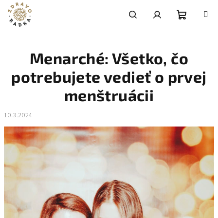
Prejsť
na
obsah
Nákupn
Hľadať
Prihlásenie
Menarché: Všetko, čo
košík
potrebujete vedieť o prvej
menštruácii
10.3.2024