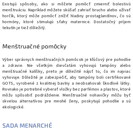
Existujú spôsoby, ako si môžete pomôcť zmierniť bolestivú
menštruáciu. Napríklad môžete skúšať zahriať brucho alebo užívať
horčík, ktorý môže pomôcť znížiť hladiny prostaglandínov, čo sú
hormóny, ktoré stimulujú sťahy maternice. Dostatočný príjem
tekutín je tiež dôležitý.
Menštruačné pomôcky
Výber správnych menštruačných pomôcok je kľúčový pre pohodlie
a zdravie. Nie všetkým dievčatám vyhovujú tampóny alebo
menštruačné kalíšky, preto je dôležité nájsť to, čo im najviac
vyhovuje. Dôležité je zabezpečiť, aby tampóny boli certifikované
GOTS, vyrobené z kvalitnej bavlny a neobsahovali škodlivé látky.
Rovnako je potrebné vyberať vložky bez parfémov a plastov, ktoré
môžu spôsobiť podráždenie. Menštruačné nohavičky môžu byť
skvelou alternatívou pre mnohé ženy, poskytujú pohodlie a sú
ekologické.
SADA MENARCHÉ