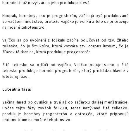
hormón LH už nevytvára a jeho produkcia klesá.
Naopak, hormóny, ako je progesterón, začínajú byť produkované
vo väčšom množstve, pretože vajíčko je vonku a telo sa pripravuje
na možné tehotenstvo.
Vajíčko sa po uvoľnení z folikulu začína odlučovať od tzv. žltého
telieska, čo je štruktúra, ktorá vytvára tzv. corpus luteum, čo je
žľazovitá tkanina, ktorá produkuje progesterón.
Žlté teliesko sa odlúči od vajíčka. Vajíčko putuje samo a žlté
teliesko produkuje hormón progesterón, ktorý prichádza hlavne v
luteálnej fáze.
Luteálna fáza:
Začína ihneď po ovulácii a trvá až do začiatku ďalšej menštruácie.
Počas tejto fázy zvyšok folikulu, teraz nazývaný žlté teliesko,
produkuje hormóny progesterón a estrogén, ktoré pripravujú
endometrium na možné tehotenstvo.