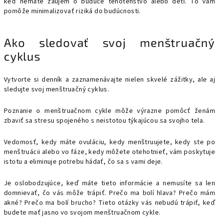
keď nemáte záujem o budúce tehotenstvo alebo deti. To vám
pomôže minimalizovať riziká do budúcnosti.
Ako sledovať svoj menštruačný
cyklus
Vytvorte si denník a zaznamenávajte nielen skvelé zážitky, ale aj
sledujte svoj menštruačný cyklus.
Poznanie o menštruačnom cykle môže výrazne pomôcť ženám
zbaviť sa stresu spojeného s neistotou týkajúcou sa svojho tela.
Vedomosť, kedy máte ovuláciu, kedy menštruujete, kedy ste po
menštruácii alebo vo fáze, kedy môžete otehotnieť, vám poskytuje
istotu a eliminuje potrebu hádať, čo sa s vami deje.
Je oslobodzujúce, keď máte tieto informácie a nemusíte sa len
domnievať, čo vás môže trápiť. Prečo ma bolí hlava? Prečo mám
akné? Prečo ma bolí brucho? Tieto otázky vás nebudú trápiť, keď
budete mať jasno vo svojom menštruačnom cykle.