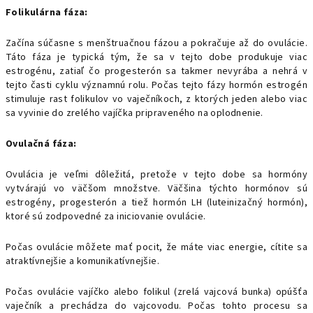
Folikulárna fáza:
Začína súčasne s menštruačnou fázou a pokračuje až do ovulácie.
Táto fáza je typická tým, že sa v tejto dobe produkuje viac
estrogénu, zatiaľ čo progesterón sa takmer nevyrába a nehrá v
tejto časti cyklu významnú rolu.
Počas tejto fázy hormón estrogén
stimuluje rast folikulov vo vaječníkoch, z ktorých jeden alebo viac
sa vyvinie do zrelého vajíčka pripraveného na oplodnenie.
Ovulačná fáza:
Ovulácia je veľmi dôležitá, pretože v tejto dobe sa hormóny
vytvárajú vo väčšom množstve. Väčšina týchto hormónov sú
estrogény, progesterón a tiež hormón LH (luteinizačný hormón),
ktoré sú zodpovedné za iniciovanie ovulácie.
Počas ovulácie môžete mať pocit, že máte viac energie, cítite sa
atraktívnejšie a komunikatívnejšie.
Počas ovulácie vajíčko alebo folikul (zrelá vajcová bunka) opúšťa
vaječník a prechádza do vajcovodu. Počas tohto procesu sa