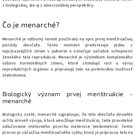
z biologickej, ale aj z emocionálnej perspektívy.
Čo je menarché?
Menarché je odborný termín používaný na opis prvej menštruačnej
periódy dievčaťa. Tento moment predstavuje jednu z
najvýraznejších zmien v puberte a označuje začiatok schopnosti
ženského tela reprodukcie. Menarché je výsledkom komplexného
súboru hormonálnych zmien, ktoré stimulujú rast a vývoj
reprodukčných orgánov a pripravujú telo na potenciálnu možnosť
otehotnenia.
Biologický význam prvej menštruácie -
menarché
Biologicky vzaté, menarché signalizuje, že telo dievčaťa dosiahlo
určitú úroveň vývoja, ktorá umožňuje menštruáciu, teda pravidelné
odlučovanie vnútorného povrchu maternice (endometria). Tento
proces je súčasťou menštruačného cyklu, ktorý je prípravou tela na