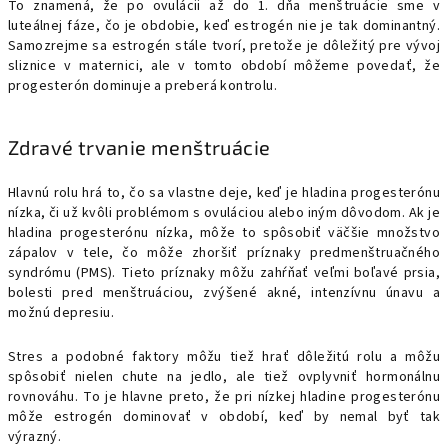
To znamená, že po ovulácii až do 1. dňa menštruácie sme v
luteálnej fáze, čo je obdobie, keď estrogén nie je tak dominantný.
Samozrejme sa estrogén stále tvorí, pretože je dôležitý pre vývoj
sliznice v maternici, ale v tomto období môžeme povedať, že
progesterón dominuje a preberá kontrolu.
Zdravé trvanie menštruácie
Hlavnú rolu hrá to, čo sa vlastne deje, keď je hladina progesterónu
nízka, či už kvôli problémom s ovuláciou alebo iným dôvodom. Ak je
hladina progesterónu nízka, môže to spôsobiť väčšie množstvo
zápalov v tele, čo môže zhoršiť príznaky predmenštruačného
syndrómu (PMS). Tieto príznaky môžu zahŕňať veľmi boľavé prsia,
bolesti pred menštruáciou, zvýšené akné, intenzívnu únavu a
možnú depresiu.
Stres a podobné faktory môžu tiež hrať dôležitú rolu a môžu
spôsobiť nielen chute na jedlo, ale tiež ovplyvniť hormonálnu
rovnováhu. To je hlavne preto, že pri nízkej hladine progesterónu
môže estrogén dominovať v období, keď by nemal byť tak
výrazný.