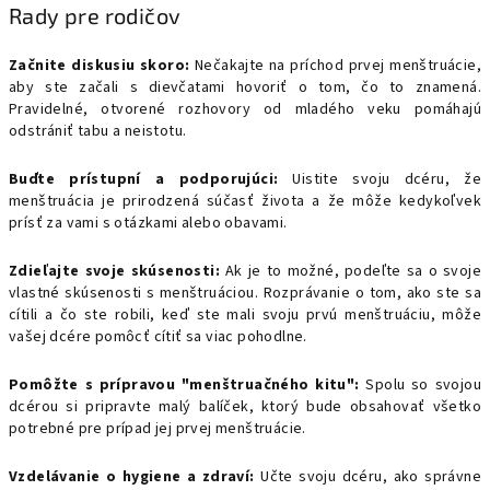
Rady pre rodičov
Začnite diskusiu skoro:
Nečakajte na príchod prvej menštruácie,
aby ste začali s dievčatami hovoriť o tom, čo to znamená.
Pravidelné, otvorené rozhovory od mladého veku pomáhajú
odstrániť tabu a neistotu.
Buďte prístupní a podporujúci:
Uistite svoju dcéru, že
menštruácia je prirodzená súčasť života a že môže kedykoľvek
prísť za vami s otázkami alebo obavami.
Zdieľajte svoje skúsenosti:
Ak je to možné, podeľte sa o svoje
vlastné skúsenosti s menštruáciou. Rozprávanie o tom, ako ste sa
cítili a čo ste robili, keď ste mali svoju prvú menštruáciu, môže
vašej dcére pomôcť cítiť sa viac pohodlne.
Pomôžte s prípravou "menštruačného kitu":
Spolu so svojou
dcérou si pripravte malý balíček, ktorý bude obsahovať všetko
potrebné pre prípad jej prvej menštruácie.
Vzdelávanie o hygiene a zdraví:
Učte svoju dcéru, ako správne