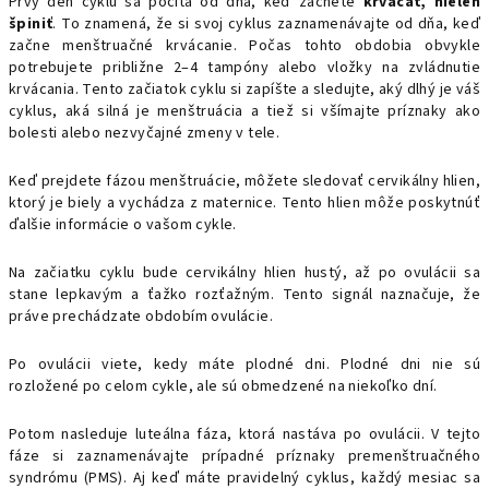
Prvý deň cyklu sa počíta od dňa, keď začnete
krvácať, nielen
špiniť
. To znamená, že si svoj cyklus zaznamenávajte od dňa, keď
začne menštruačné krvácanie. Počas tohto obdobia obvykle
potrebujete približne 2–4 tampóny alebo vložky na zvládnutie
krvácania. Tento začiatok cyklu si zapíšte a sledujte, aký dlhý je váš
cyklus, aká silná je menštruácia a tiež si všímajte príznaky ako
bolesti alebo nezvyčajné zmeny v tele.
Keď prejdete fázou menštruácie, môžete sledovať cervikálny hlien,
ktorý je biely a vychádza z maternice. Tento hlien môže poskytnúť
ďalšie informácie o vašom cykle.
Na začiatku cyklu bude cervikálny hlien hustý, až po ovulácii sa
stane lepkavým a ťažko rozťažným. Tento signál naznačuje, že
práve prechádzate obdobím ovulácie.
Po ovulácii viete, kedy máte plodné dni. Plodné dni nie sú
rozložené po celom cykle, ale sú obmedzené na niekoľko dní.
Potom nasleduje luteálna fáza, ktorá nastáva po ovulácii. V tejto
fáze si zaznamenávajte prípadné príznaky premenštruačného
syndrómu (PMS). Aj keď máte pravidelný cyklus, každý mesiac sa