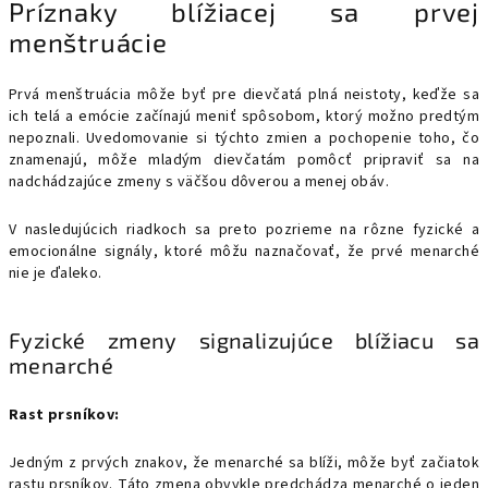
Príznaky blížiacej sa prvej
menštruácie
Prvá menštruácia môže byť pre dievčatá plná neistoty, keďže sa
ich telá a emócie začínajú meniť spôsobom, ktorý možno predtým
nepoznali. Uvedomovanie si týchto zmien a pochopenie toho, čo
znamenajú, môže mladým dievčatám pomôcť pripraviť sa na
nadchádzajúce zmeny s väčšou dôverou a menej obáv.
V nasledujúcich riadkoch sa preto pozrieme na rôzne fyzické a
emocionálne signály, ktoré môžu naznačovať, že prvé menarché
nie je ďaleko.
Fyzické zmeny signalizujúce blížiacu sa
menarché
Rast prsníkov:
Jedným z prvých znakov, že menarché sa blíži, môže byť začiatok
rastu prsníkov. Táto zmena obvykle predchádza menarché o jeden