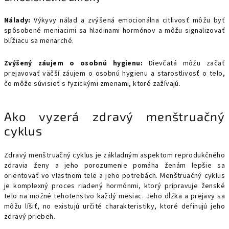
Nálady:
Výkyvy nálad a zvýšená emocionálna citlivosť môžu byť
spôsobené meniacimi sa hladinami hormónov a môžu signalizovať
blížiacu sa menarché.
Zvýšený záujem o osobnú hygienu:
Dievčatá môžu začať
prejavovať väčší záujem o osobnú hygienu a starostlivosť o telo,
čo môže súvisieť s fyzickými zmenami, ktoré zažívajú.
Ako vyzerá zdravý menštruačný
cyklus
Zdravý menštruačný cyklus je základným aspektom reprodukčného
zdravia ženy a jeho porozumenie pomáha ženám lepšie sa
orientovať vo vlastnom tele a jeho potrebách. Menštruačný cyklus
je komplexný proces riadený hormónmi, ktorý pripravuje ženské
telo na možné tehotenstvo každý mesiac. Jeho dĺžka a prejavy sa
môžu líšiť, no existujú určité charakteristiky, ktoré definujú jeho
zdravý priebeh.