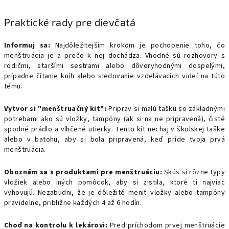
Praktické rady pre dievčatá
Informuj sa:
Najdôležitejším krokom je pochopenie toho, čo
menštruácia je a prečo k nej dochádza. Vhodné sú rozhovory s
rodičmi, staršími sestrami alebo dôveryhodnými dospelými,
prípadne čítanie kníh alebo sledovanie vzdelávacích videí na túto
tému.
Vytvor si "menštruačný kit":
Priprav si malú tašku so základnými
potrebami ako sú vložky, tampóny (ak si na ne pripravená), čisté
spodné prádlo a vlhčené utierky. Tento kit nechaj v školskej taške
alebo v batohu, aby si bola pripravená, keď príde tvoja prvá
menštruácia.
Oboznám sa s produktami pre menštruáciu:
Skús si rôzne typy
vložiek alebo iných pomôcok, aby si zistila, ktoré ti najviac
vyhovujú. Nezabudni, že je dôležité meniť vložky alebo tampóny
pravidelne, približne každých 4 až 6 hodín.
Choď na kontrolu k lekárovi:
Pred príchodom prvej menštruácie