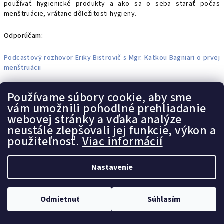
používať hygienické produkty a ako sa o seba starať počas
menštruácie, vrátane dôležitosti hygieny.
Odporúčam:
Podcastový rozhovor Eriky Bistrovič s Mgr. Katkou Bagniari o prvej
menštruácii
Bagniari rádio Podcast - #54 - Menštruácia v puberte
Používame súbory cookie, aby sme
vám umožnili pohodlné prehliadanie
webovej stránky a vďaka analýze
Kedy by dievčatá mali po prvýkrát
neustále zlepšovali jej funkcie, výkon a
navštíviť gynekológa
použiteľnosť.
Viac informácií
Po prvýkrát navštíviť gynekológa by mali dievčatá vo veku medzi
Nastavenie
13 a 15 rokmi
, podľa odporúčaní Americkej akadémie pediatrov .
Toto odporúčanie sa zakladá na tom, že v tomto veku dochádza k
významným zmenám v tele dievčaťa a začínajú sa prejavovať
Odmietnuť
Súhlasím
záujmy o sexualitu.
Cieľom tejto prvej návštevy je nielen poskytnúť dievčatám