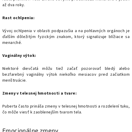
až dva roky.
Rast ochlpenia:
Vývoj ochlpenia v oblasti podpazušia a na pohlavných orgánoch je
ďalším dôležitým fyzickým znakom, ktorý signalizuje blížiace sa
menarché.
Vaginálny výtok:
Niektoré dievčatá môžu tiež začať pozorovať bledý alebo
bezfarebný vaginálny výtok niekoľko mesiacov pred začiatkom
menštruácie.
Zmeny v telesnej hmotnosti a tvare:
Puberta často prináša zmeny v telesnej hmotnosti a rozdelení tuku,
čo môže viesť k zaoblenejším tvarom tela.
Emocionálne zmeny