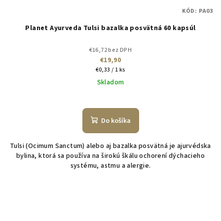
KÓD:
PA03
Planet Ayurveda Tulsi bazalka posvätná 60 kapsúl
€16,72 bez DPH
€19,90
Jednotková
€0,33 / 1 ks
cena:
Skladom
Do košíka
Tulsi (Ocimum Sanctum) alebo aj bazalka posvätná je ajurvédska
bylina, ktorá sa používa na širokú škálu ochorení dýchacieho
systému, astmu a alergie.