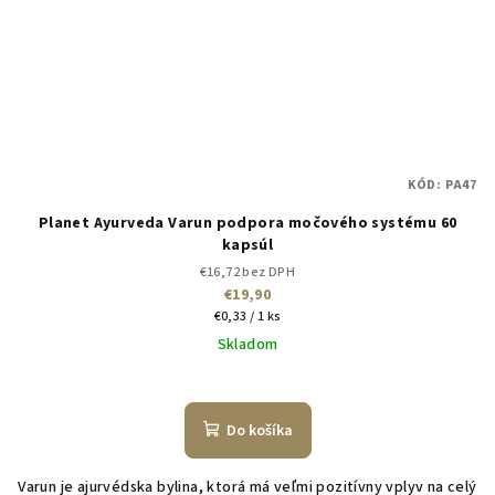
KÓD:
PA47
Planet Ayurveda Varun podpora močového systému 60
kapsúl
€16,72 bez DPH
€19,90
Jednotková
€0,33 / 1 ks
cena:
Skladom
Do košíka
Varun je ajurvédska bylina, ktorá má veľmi pozitívny vplyv na celý