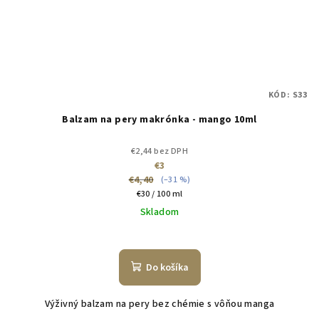
KÓD:
S33
Balzam na pery makrónka - mango 10ml
€2,44 bez DPH
€3
€4,40
(–31 %)
Jednotková
€30 / 100 ml
cena:
Skladom
Do košíka
Výživný balzam na pery bez chémie s vôňou manga