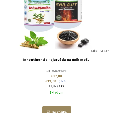
KÓD:
PAB37
Inkontinencia - ajurvéda na únik moču
€31,76 bez DPH
€37,80
€39,80
(–5 %)
Jednotková
€0,32 / 1 ks
cena:
Skladom
Do košíka