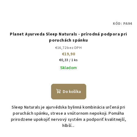
KÓD:
PA94
Planet Ayurveda Sleep Naturals - prírodná podpora pri
poruchách spánku
€16,72 bez DPH
€19,90
Jednotková
€0,33 / 1 ks
cena:
Skladom
Do košíka
Sleep Naturals je ajurvédska bylinná kombinácia určená pri
poruchách spánku, strese a vnútornom nepokoji. Pomáha
prirodzene upokojiť nervový systém a podporiť kvalitnejší,
hlbší...