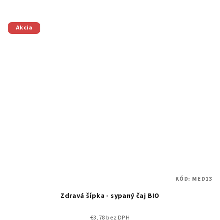
Akcia
KÓD:
MED13
Zdravá šípka - sypaný čaj BIO
€3,78 bez DPH