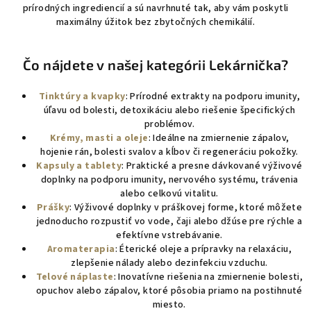
prírodných ingrediencií a sú navrhnuté tak, aby vám poskytli
maximálny úžitok bez zbytočných chemikálií.
Čo nájdete v našej kategórii Lekárnička?
Tinktúry a kvapky
: Prírodné extrakty na podporu imunity,
úľavu od bolesti, detoxikáciu alebo riešenie špecifických
problémov.
Krémy, masti a oleje
: Ideálne na zmiernenie zápalov,
hojenie rán, bolesti svalov a kĺbov či regeneráciu pokožky.
Kapsuly a tablety
: Praktické a presne dávkované výživové
doplnky na podporu imunity, nervového systému, trávenia
alebo celkovú vitalitu.
Prášky
: Výživové doplnky v práškovej forme, ktoré môžete
jednoducho rozpustiť vo vode, čaji alebo džúse pre rýchle a
efektívne vstrebávanie.
Aromaterapia
: Éterické oleje a prípravky na relaxáciu,
zlepšenie nálady alebo dezinfekciu vzduchu.
Telové náplaste
: Inovatívne riešenia na zmiernenie bolesti,
opuchov alebo zápalov, ktoré pôsobia priamo na postihnuté
miesto.