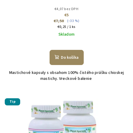
€4,07 bez DPH
€5
€7,50
(–33 %)
Jednotková
€0,25 / 1 ks
cena:
Skladom
Do košíka
Mastichové kapsuly s obsahom 100% čistého prášku chioskej
mastichy. Vreckové balenie
Tip