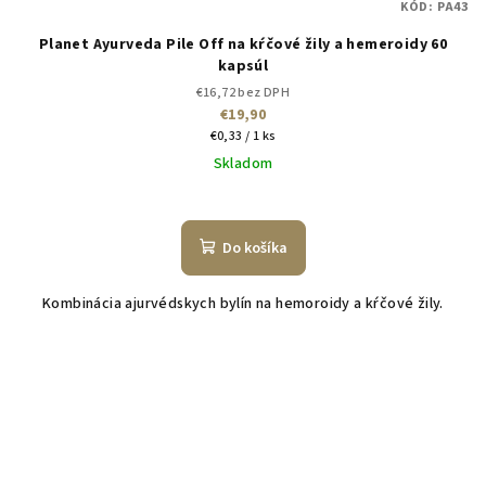
KÓD:
PA43
Planet Ayurveda Pile Off na kŕčové žily a hemeroidy 60
kapsúl
€16,72 bez DPH
€19,90
Jednotková
€0,33 / 1 ks
cena:
Skladom
Do košíka
Kombinácia ajurvédskych bylín na hemoroidy a kŕčové žily.