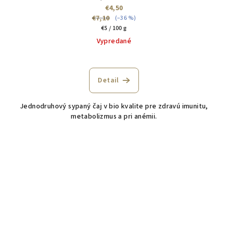
€4,50
€7,10
(–36 %)
Jednotková
€5 / 100 g
cena:
Vypredané
Detail
Jednodruhový sypaný čaj v bio kvalite pre zdravú imunitu,
metabolizmus a pri anémii.