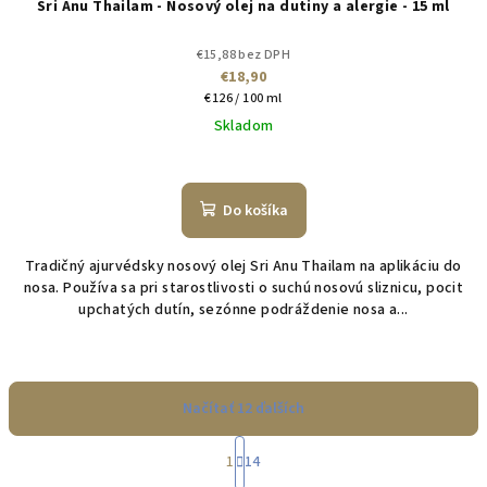
Sri Anu Thailam - Nosový olej na dutiny a alergie - 15 ml
€15,88 bez DPH
€18,90
Jednotková
€126 / 100 ml
cena:
Skladom
Do košíka
Tradičný ajurvédsky nosový olej Sri Anu Thailam na aplikáciu do
nosa. Používa sa pri starostlivosti o suchú nosovú sliznicu, pocit
upchatých dutín, sezónne podráždenie nosa a...
Načítať 12 ďalších
S
1
14
t
O
r