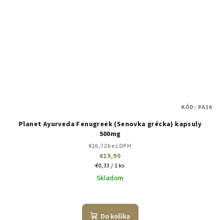
KÓD:
PA16
Planet Ayurveda Fenugreek (Senovka grécka) kapsuly
500mg
€16,72 bez DPH
€19,90
Jednotková
€0,33 / 1 ks
cena:
Skladom
Do košíka