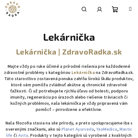
Prejsť
na
obsah
Nákupn
Hľadať
Prihlásenie
Lekárnička
košík
Lekárnička | ZdravoRadka.sk
Majte vždy po ruke účinné a prírodné riešenia pre každodenné
zdravotné problémy s kategóriou
Lekárnička
na ZdravoRadka.sk.
Táto starostlivo zostavená ponuka zahŕňa širokú škálu produktov,
ktoré vám pomôžu zvládnuť akútne aj chronické zdravotné
ťažkosti. Či už potrebujete rýchlu úľavu od bolesti, podporu
imunity, regeneráciu po úrazoch alebo riešenie tráviacich či
kožných problémov, naša lekárnička je vždy pripravená vám
pomôcť – prirodzene a efektívne.
Naša filozofia stavia na sile prírody, a preto spolupracujeme iba s
overenými značkami, ako sú
Planet Ayurveda
,
YaoMedica
,
Mastic
life
či
Avita
. Produkty v tejto kategórii sú vyrobené z kvalitných