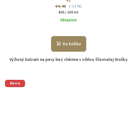
€3
€4,40
(–31 %)
Jednotková
€30 / 100 ml
cena:
Skladom
Do košíka
Výživný balzam na pery bez chémie s vôňou šťavnatej hrušky
Akcia