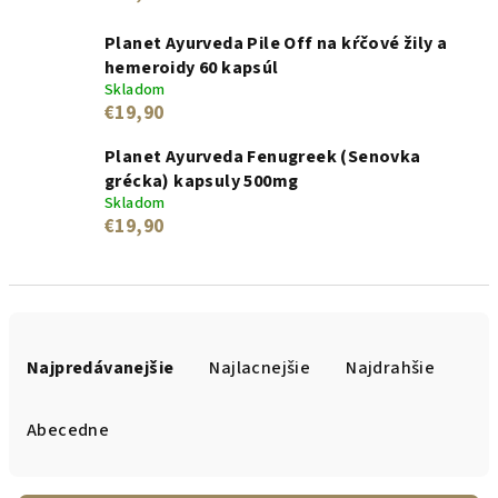
Planet Ayurveda Pile Off na kŕčové žily a
hemeroidy 60 kapsúl
Skladom
€19,90
Planet Ayurveda Fenugreek (Senovka
grécka) kapsuly 500mg
Skladom
€19,90
R
a
Najpredávanejšie
Najlacnejšie
Najdrahšie
d
e
Abecedne
n
i