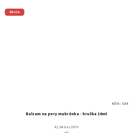
Akcia
KÓD:
S34
Balzam na pery makrónka - hruška 10ml
€2,44 bez DPH