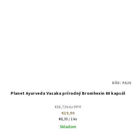
KÓD:
PA26
Planet Ayurveda Vasaka prírodný Bromhexin 60 kapsúl
€16,72 bez DPH
€19,90
Jednotková
€0,33 / 1 ks
cena:
Skladom