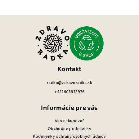
Z
á
p
ä
t
i
Kontakt
e
radka@zdravoradka.sk
+421908973976
Informácie pre vás
Ako nakupovať
Obchodné podmienky
Podmienky ochrany osobných údajov