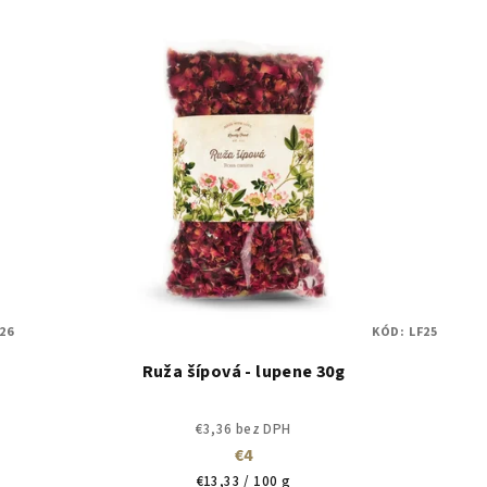
26
KÓD:
LF25
Ruža šípová - lupene 30g
€3,36 bez DPH
€4
Jednotková
€13,33 / 100 g