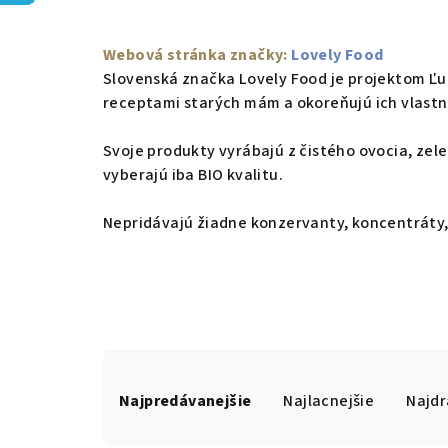
Webová stránka značky:
Lovely Food
Slovenská značka Lovely Food je projektom Ľub
receptami starých mám a okoreňujú ich vlast
Svoje produkty vyrábajú z čistého ovocia, zele
vyberajú iba BIO kvalitu.
Nepridávajú žiadne konzervanty, koncentráty,
R
Najpredávanejšie
Najlacnejšie
Najdr
a