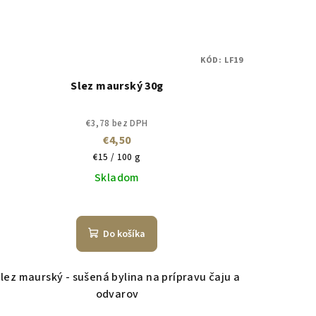
KÓD:
LF19
Slez maurský 30g
€3,78 bez DPH
€4,50
Jednotková
€15 / 100 g
cena:
Skladom
Do košíka
lez maurský - sušená bylina na prípravu čaju a
odvarov