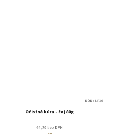
KÓD:
LF16
Očistná kúra - čaj 80g
€4,20 bez DPH