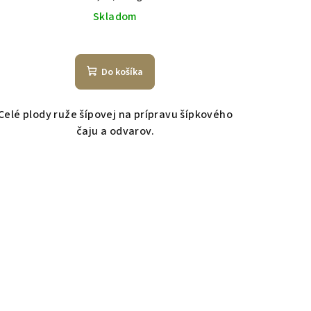
cena:
Skladom
Do košíka
Celé plody ruže šípovej na prípravu šípkového
čaju a odvarov.