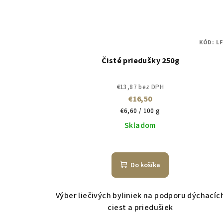
KÓD:
LF
Čisté priedušky 250g
€13,87 bez DPH
€16,50
Jednotková
€6,60 / 100 g
cena:
Skladom
Do košíka
Výber liečivých byliniek na podporu dýchacíc
ciest a priedušiek