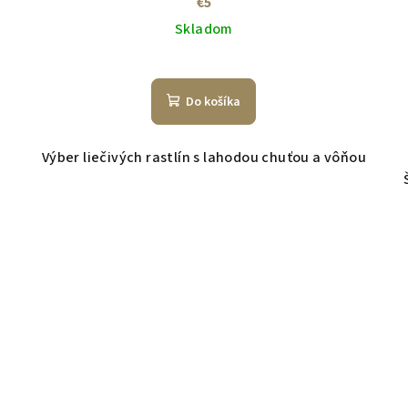
€5
Skladom
Do košíka
Výber liečivých rastlín s lahodou chuťou a vôňou