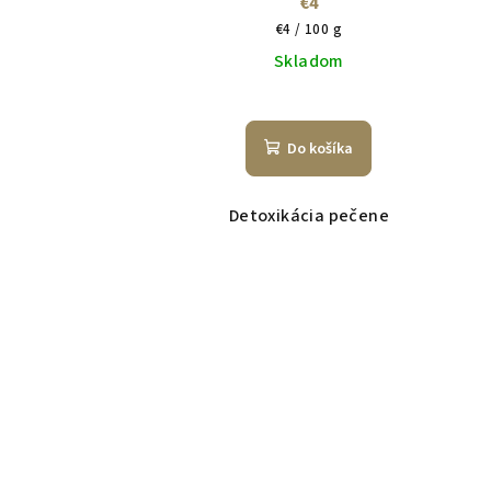
€4
Jednotková
€4 / 100 g
cena:
Skladom
Do košíka
Detoxikácia pečene