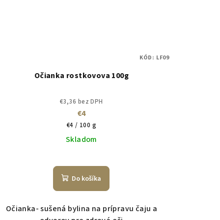
KÓD:
LF09
Očianka rostkovova 100g
€3,36 bez DPH
€4
Jednotková
€4 / 100 g
cena:
Skladom
Do košíka
Očianka- sušená bylina na prípravu čaju a