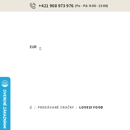
Prejsť
+421 908 973 976
(Po - Pá: 9:00 - 15:00)
na
obsah
EUR
/
PREDÁVANÉ ZNAČKY
/
LOVELY FOOD
DOMOV