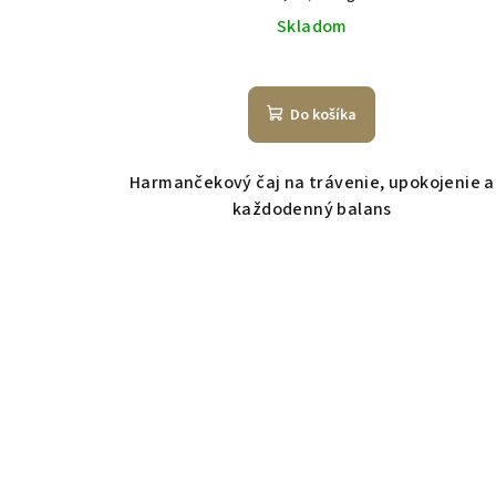
t
o
cena:
Skladom
o
v
v
Do košíka
Harmančekový čaj na trávenie, upokojenie a
každodenný balans