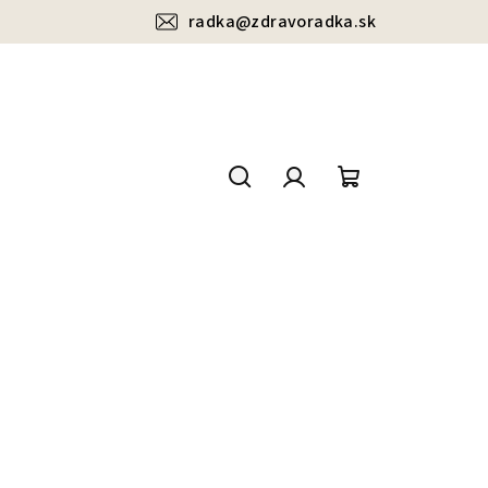
radka@zdravoradka.sk
Hľadať
Prihlásenie
Nákupný
košík