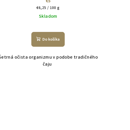
€5
Jednotková
€6,25 / 100 g
cena:
Skladom
Do košíka
Šetrná očista organizmu v podobe tradičného
čaju