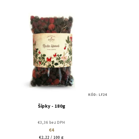
KÓD:
LF24
Šípky - 180g
€3,36 bez DPH
€4
Jednotková
€2,22 / 100 g