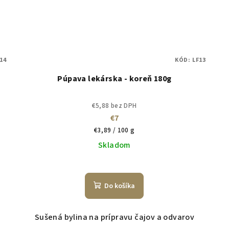
14
KÓD:
LF13
Púpava lekárska - koreň 180g
€5,88 bez DPH
€7
Jednotková
€3,89 / 100 g
cena:
Skladom
Do košíka
Sušená bylina na prípravu čajov a odvarov