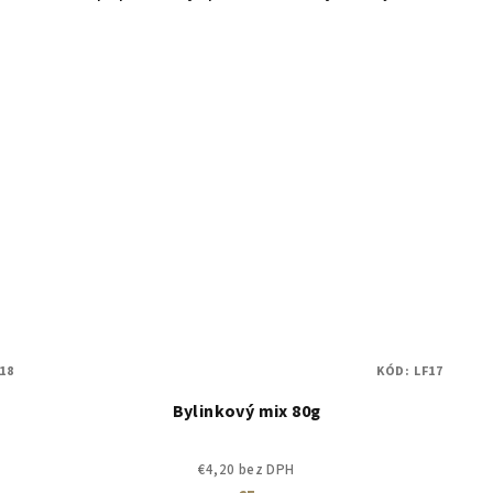
18
KÓD:
LF17
Bylinkový mix 80g
€4,20 bez DPH