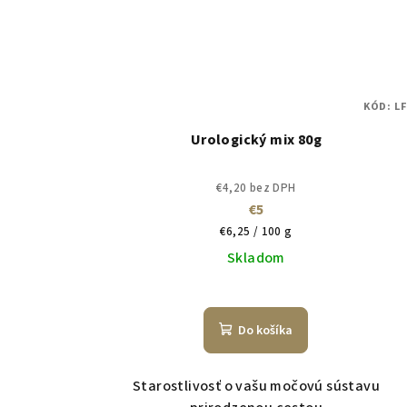
KÓD:
LF
Urologický mix 80g
€4,20 bez DPH
€5
Jednotková
€6,25 / 100 g
cena:
Skladom
Do košíka
Starostlivosť o vašu močovú sústavu