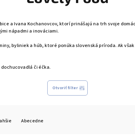
ice a Ivana Kochanovcov, ktorí prinášajú na trh svoje domác
nými nápadmi a inováciami.
niny, byliniek a húb, ktoré ponúka slovenská príroda. Ak však
 dochucovadlá či éčka.
Otvoriť filter
ahšie
Abecedne