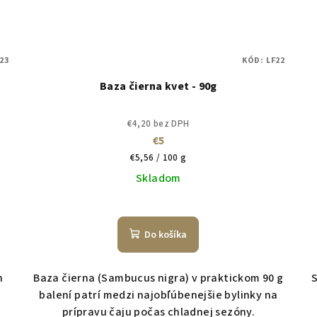
23
KÓD:
LF22
Baza čierna kvet - 90g
€4,20 bez DPH
€5
Jednotková
€5,56 / 100 g
cena:
Skladom
Do košíka
h
Baza čierna (Sambucus nigra) v praktickom 90 g
S
balení patrí medzi najobľúbenejšie bylinky na
prípravu čaju počas chladnej sezóny.