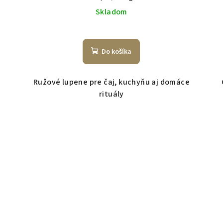
cena:
Skladom
Do košíka
Ružové lupene pre čaj, kuchyňu aj domáce
rituály