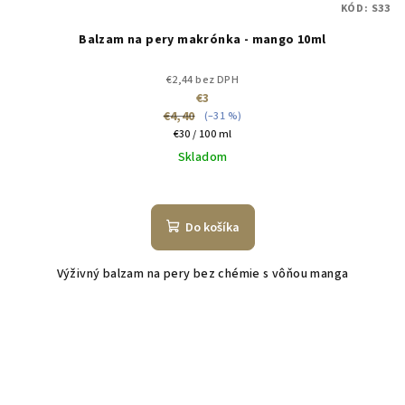
KÓD:
S33
Balzam na pery makrónka - mango 10ml
€2,44 bez DPH
€3
€4,40
(–31 %)
Jednotková
€30 / 100 ml
cena:
Skladom
Do košíka
Výživný balzam na pery bez chémie s vôňou manga