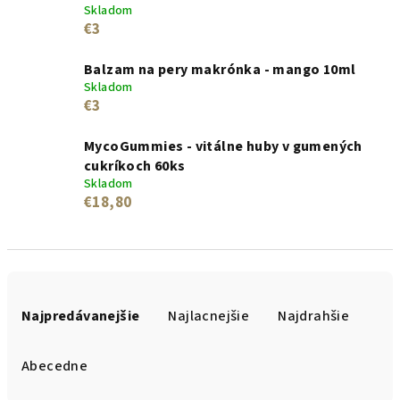
Skladom
€3
Balzam na pery makrónka - mango 10ml
Skladom
€3
MycoGummies - vitálne huby v gumených
cukríkoch 60ks
Skladom
€18,80
R
a
Najpredávanejšie
Najlacnejšie
Najdrahšie
d
e
Abecedne
n