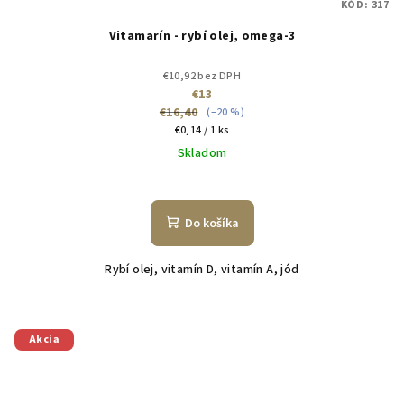
KÓD:
317
Vitamarín - rybí olej, omega-3
€10,92 bez DPH
€13
€16,40
(–20 %)
Jednotková
€0,14 / 1 ks
cena:
Skladom
Do košíka
Rybí olej, vitamín D, vitamín A, jód
Akcia