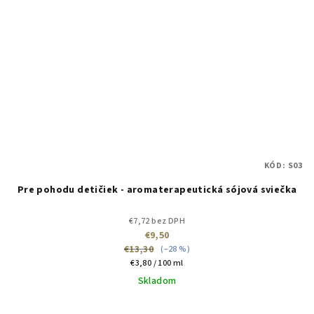
KÓD:
S03
Pre pohodu detičiek - aromaterapeutická sójová sviečka
€7,72 bez DPH
€9,50
€13,30
(–28 %)
Jednotková
€3,80 / 100 ml
cena:
Skladom