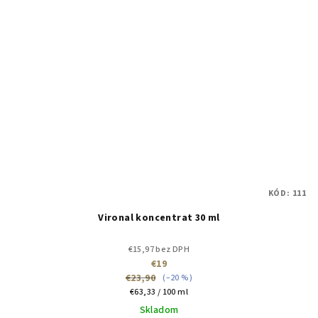
KÓD:
111
Vironal koncentrat 30 ml
€15,97 bez DPH
€19
€23,90
(–20 %)
Jednotková
€63,33 / 100 ml
cena:
Skladom