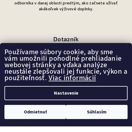
odborníka v danej oblasti predtým, ako začnete užívať
akékoľvek výživové doplnky.
Dotazník
Používame súbory cookie, aby sme
Ako sa Vám páči náš e-shop?
vám umožnili pohodlné prehliadanie
webovej stránky a vďaka analýze
neustále zlepšovali jej funkcie, výkon a
Veľmi pekný
použiteľnosť.
Viac informácií
(87%)
Ujde to
(7%)
Nastavenie
Nepáči sa mi
(6%)
Odmietnuť
Súhlasím
Počet hlasov:
107