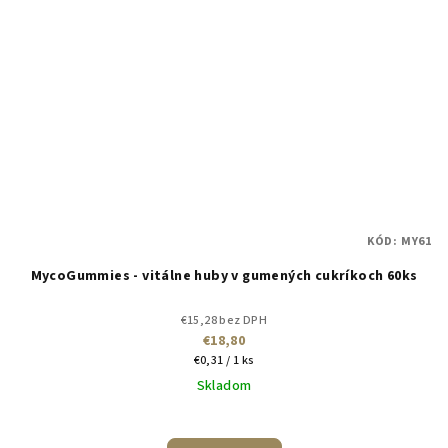
KÓD:
MY61
MycoGummies - vitálne huby v gumených cukríkoch 60ks
€15,28 bez DPH
€18,80
Jednotková
€0,31 / 1 ks
cena:
Skladom