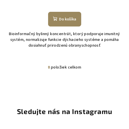
Do košíka
Bioinformačný bylinný koncentrát, ktorý podporuje imunitný
systém, normalizuje funkcie dýchacieho systéme a pomáha
dosiahnuť prirodzenú obranyschopnosť
8
položiek celkom
O
v
l
á
d
a
c
Sledujte nás na Instagramu
i
e