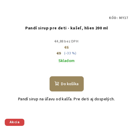
KÓD:
MY17
Pandí sirup pre deti - kašeľ, hlien 200 ml
€4,88 bez DPH
€6
€9
(–33 %)
Skladom
Do košíka
Pandí sirup na úľavu od kašľa. Pre deti aj dospelých.
Akcia