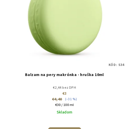
KÓD:
S34
Balzam na pery makrónka - hruška 10ml
€2,44 bez DPH
€3
€4,40
(–31 %)
Jednotková
€30 / 100 ml
cena:
Skladom