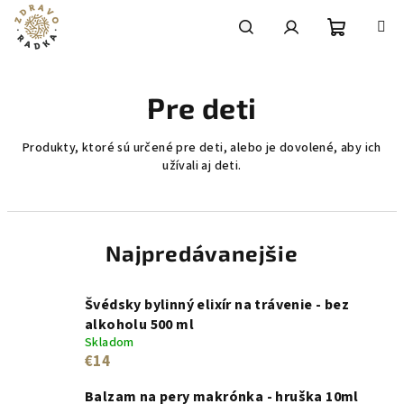
Prejsť
na
obsah
Nákupn
Hľadať
Prihlásenie
Pre deti
košík
Produkty, ktoré sú určené pre deti, alebo je dovolené, aby ich
užívali aj deti.
Najpredávanejšie
Švédsky bylinný elixír na trávenie - bez
alkoholu 500 ml
Skladom
€14
Balzam na pery makrónka - hruška 10ml