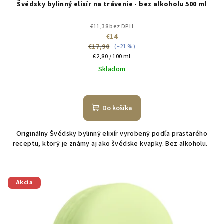
Švédsky bylinný elixír na trávenie - bez alkoholu 500 ml
v
€11,38 bez DPH
€14
€17,90
(–21 %)
Jednotková
€2,80 / 100 ml
cena:
Skladom
Do košíka
Originálny Švédsky bylinný elixír vyrobený podľa prastarého
receptu, ktorý je známy aj ako švédske kvapky. Bez alkoholu.
Akcia