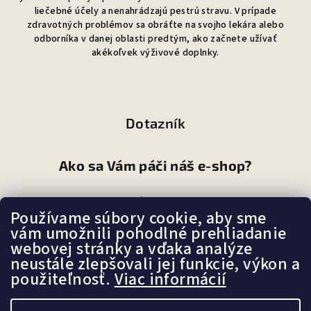
liečebné účely a nenahrádzajú pestrú stravu. V prípade
zdravotných problémov sa obráťte na svojho lekára alebo
odborníka v danej oblasti predtým, ako začnete užívať
akékoľvek výživové doplnky.
Dotazník
Ako sa Vám páči náš e-shop?
Veľmi pekný
Používame súbory cookie, aby sme
(87%)
vám umožnili pohodlné prehliadanie
Ujde to
(7%)
webovej stránky a vďaka analýze
neustále zlepšovali jej funkcie, výkon a
Nepáči sa mi
(6%)
použiteľnosť.
Viac informácií
Počet hlasov:
107