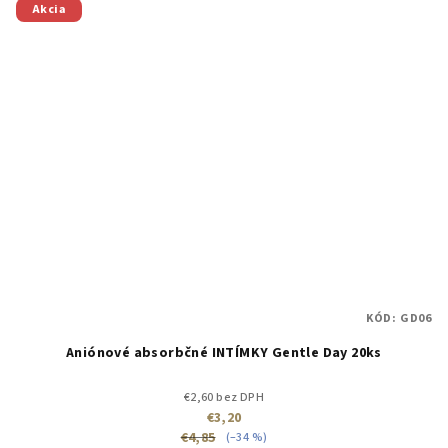
Akcia
KÓD:
GD06
Aniónové absorbčné INTÍMKY Gentle Day 20ks
€2,60 bez DPH
€3,20
€4,85
(–34 %)