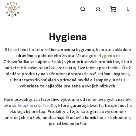
Prejsť
na
obsah
Nákupn
Hľadať
Prihlásenie
Hygiena
košík
Starostlivosť o telo začína správnou hygienou, ktorá je základom
zdravého a pohodlného života. V kategórii
Hygiena
na
ZdravoRadka.sk nájdete široký výber prírodných produktov, ktoré
sú šetrné k vašej pokožke, zdraviu aj životnému prostrediu. Či už
hľadáte produkty na každodennú starostlivosť, intímnu hygienu,
zubnú starostlivosť alebo prírodné mydlá a šampóny, u nás si
vyberiete to najlepšie pre seba a svojich blízkych.
Naše produkty sú starostlivo vyberané od renomovaných značiek,
ako sú
Soaphoria
či
TianDe
, ktoré garantujú kvalitu, bezpečnosť a
ekologický prístup. Produkty v tejto kategórii sú vyrobené z
prírodných zložiek, neobsahujú škodlivé chemikálie a sú vhodné aj
pre citlivú pokožku.