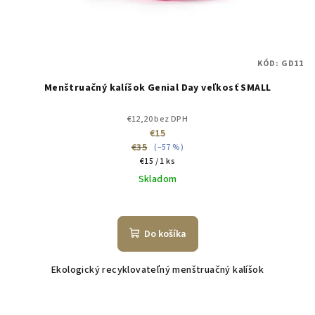
KÓD:
GD11
Menštruačný kalíšok Genial Day veľkosť SMALL
€12,20 bez DPH
€15
€35
(–57 %)
Jednotková
€15 / 1 ks
cena:
Skladom
Do košíka
Ekologický recyklovateľný menštruačný kalíšok