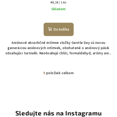
Jednotková
€0,16 / 1 ks
cena:
Skladom
Do košíka
Aniónové absorbčné intímne vložky Gentle Day sú novou
generáciou aniónových intímiek, obohatené o aniónový pásik
obsahujúci turmalín. Neobsahujú chlór, formaldehyd, arómy ani...
5
položiek celkom
O
v
l
á
d
a
c
Sledujte nás na Instagramu