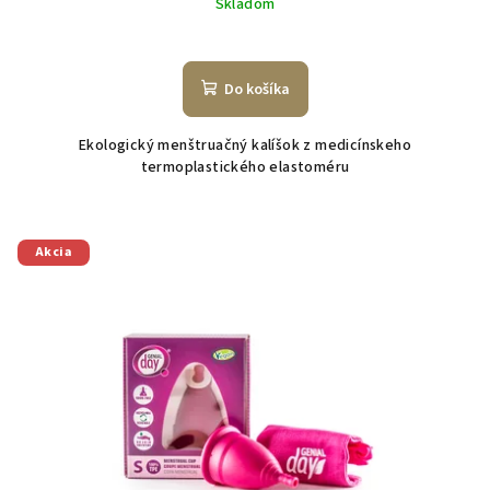
Skladom
Do košíka
Ekologický menštruačný kalíšok z medicínskeho
termoplastického elastoméru
Akcia