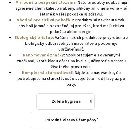
Prírodné a bezpečné zloženie
: Naše produkty neobsahujú
agresívne chemikálie, parabény, silikóny ani umelé vône – sú
šetrné k vašej pokožke aj zdraviu.
Vhodné pre citlivú pokožku
: Produkty sú navrhnuté tak,
aby boli jemné a bezpečné, aj pre tých, ktorí majú citlivú
pokožku alebo alergie.
Ekologický prístup
: Väčšina našich produktov je vyrobená z
biologicky odbúrateľných materiálov a podporuje
udržateľnosť.
Renomované značky
: Spolupracujeme s overenými
značkami, ktoré kladú dôraz na kvalitu, účinnosť a ochranu
životného prostredia.
Komplexná starostlivosť
: Nájdete u nás všetko, čo
potrebujete na starostlivosť o svoje telo – od hlavy až po
päty.
Zubná hygiena
Prírodné vlasové šampóny