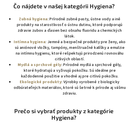
Čo nájdete v našej kategórii Hygiena?
Zubná hygiena
: Prírodné zubné pasty, ústne vody a iné
produkty na starostlivosť o ústnu dutinu, ktoré podporujú
zdravie zubov a ďasien bez obsahu fluoridu a chemických
látok.
Intímna hygiena
: Jemné a bezpečné produkty pre ženy, ako
sú aniónové vložky, tampóny, menštruačné kalíšky a emulzie
na intímnu hygienu, ktoré rešpektujú prirodzenú rovnováhu
citlivých oblastí.
Mydlá a sprchové gély
: Prírodné mydlá a sprchové gély,
ktoré hydratujú a vyživujú pokožku. Sú ideálne pre
každodenné použitie a vhodné aj pre citlivú pokožku.
Ekologické produkty
: Výrobky vyrobené z biologicky
odbúrateľných materiálov, ktoré sú šetrné k prírode aj vášmu
zdraviu.
Prečo si vybrať produkty z kategórie
Hygiena?