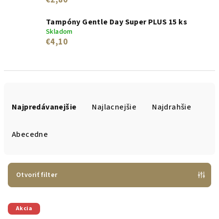
€2,80
Tampóny Gentle Day Super PLUS 15 ks
Skladom
€4,10
R
a
Najpredávanejšie
Najlacnejšie
Najdrahšie
d
e
Abecedne
n
i
e
Otvoriť filter
p
V
r
Akcia
ý
o