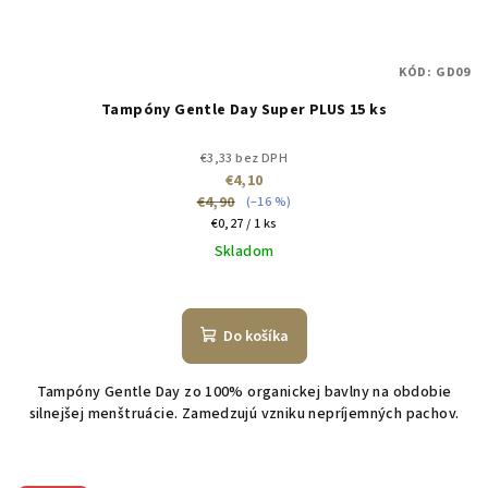
KÓD:
GD09
Tampóny Gentle Day Super PLUS 15 ks
€3,33 bez DPH
€4,10
€4,90
(–16 %)
Jednotková
€0,27 / 1 ks
cena:
Skladom
Do košíka
Tampóny Gentle Day zo 100% organickej bavlny na obdobie
silnejšej menštruácie. Zamedzujú vzniku nepríjemných pachov.