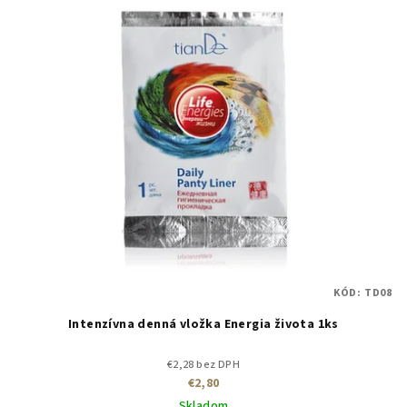
KÓD:
TD08
Intenzívna denná vložka Energia života 1ks
€2,28 bez DPH
€2,80
Skladom