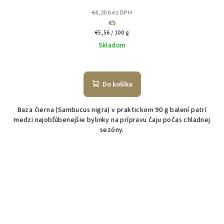
€4,20 bez DPH
€5
Jednotková
€5,56 / 100 g
cena:
Skladom
Do košíka
Baza čierna (Sambucus nigra) v praktickom 90 g balení patrí
medzi najobľúbenejšie bylinky na prípravu čaju počas chladnej
sezóny.