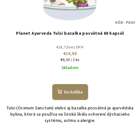
u
k
t
KÓD:
PA03
o
Planet Ayurveda Tulsi bazalka posvätná 60 kapsúl
v
€16,72 bez DPH
€19,90
Jednotková
€0,33 / 1 ks
cena:
Skladom
Do košíka
Tulsi (Ocimum Sanctum) alebo aj bazalka posvätná je ajurvédska
bylina, ktorá sa používa na širokú škálu ochorení dýchacieho
systému, astmu a alergie.