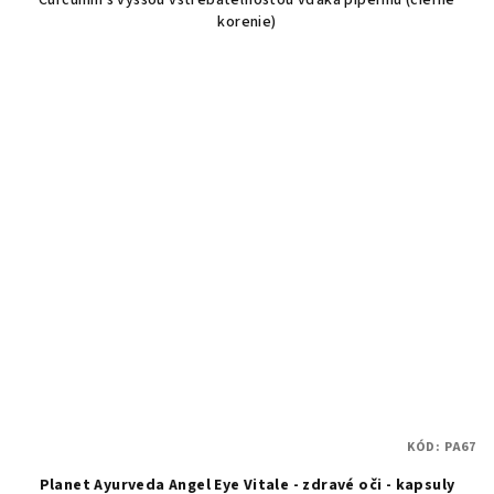
korenie)
KÓD:
PA67
Planet Ayurveda Angel Eye Vitale - zdravé oči - kapsuly