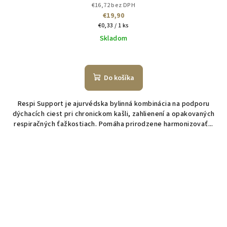
€16,72 bez DPH
€19,90
Jednotková
€0,33 / 1 ks
cena:
Skladom
Do košíka
Respi Support je ajurvédska bylinná kombinácia na podporu
dýchacích ciest pri chronickom kašli, zahlienení a opakovaných
respiračných ťažkostiach. Pomáha prirodzene harmonizovať...