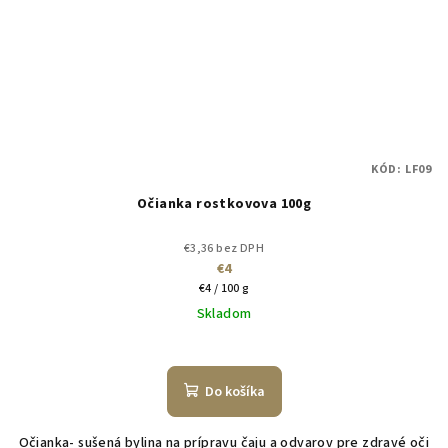
KÓD:
LF09
Očianka rostkovova 100g
€3,36 bez DPH
€4
Jednotková
€4 / 100 g
cena:
Skladom
Do košíka
Očianka- sušená bylina na prípravu čaju a odvarov pre zdravé oči