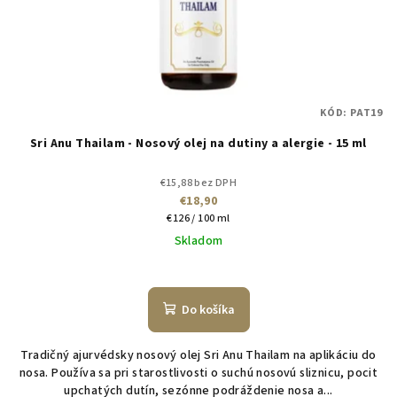
KÓD:
PAT19
Sri Anu Thailam - Nosový olej na dutiny a alergie - 15 ml
€15,88 bez DPH
€18,90
Jednotková
€126 / 100 ml
cena:
Skladom
Do košíka
Tradičný ajurvédsky nosový olej Sri Anu Thailam na aplikáciu do
nosa. Používa sa pri starostlivosti o suchú nosovú sliznicu, pocit
upchatých dutín, sezónne podráždenie nosa a...