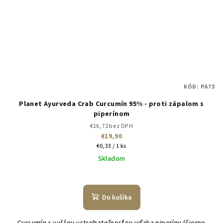
KÓD:
PA73
Planet Ayurveda Crab Curcumín 95% - proti zápalom s
piperínom
€16,72 bez DPH
€19,90
Jednotková
€0,33 / 1 ks
cena:
Skladom
Do košíka
Curcumín s vyššou vstrebateľnosťou vďaka piperínu (čierne