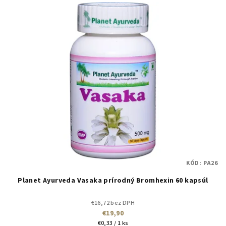
KÓD:
PA26
Planet Ayurveda Vasaka prírodný Bromhexin 60 kapsúl
€16,72 bez DPH
€19,90
Jednotková
€0,33 / 1 ks