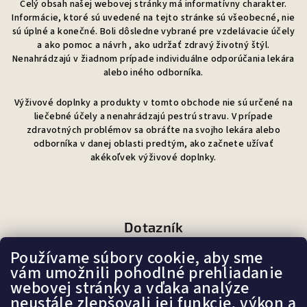
Celý obsah našej webovej stránky má informatívny charakter.
Informácie, ktoré sú uvedené na tejto stránke sú všeobecné, nie
sú úplné a konečné. Boli dôsledne vybrané pre vzdelávacie účely
a ako pomoc a návrh , ako udržať zdravý životný štýl.
Nenahrádzajú v žiadnom prípade individuálne odporúčania lekára
alebo iného odborníka.
Výživové doplnky a produkty v tomto obchode nie sú určené na
liečebné účely a nenahrádzajú pestrú stravu. V prípade
zdravotných problémov sa obráťte na svojho lekára alebo
odborníka v danej oblasti predtým, ako začnete užívať
akékoľvek výživové doplnky.
Dotazník
Používame súbory cookie, aby sme
Ako sa Vám páči náš e-shop?
vám umožnili pohodlné prehliadanie
webovej stránky a vďaka analýze
neustále zlepšovali jej funkcie, výkon a
Veľmi pekný