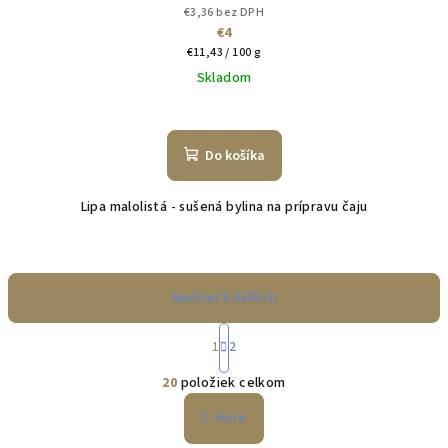
€3,36 bez DPH
€4
Jednotková
€11,43 / 100 g
cena:
Skladom
Do košíka
Lipa malolistá - sušená bylina na prípravu čaju
Načítať 8 ďalších
S
1
2
t
O
r
20
položiek celkom
á
v
n
l
Hore
k
á
o