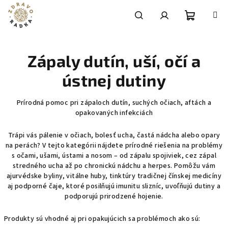
Prejsť
na
obsah
Nákupn
Hľadať
Prihlásenie
Zápaly dutín, uší, očí a
košík
ústnej dutiny
Prírodná pomoc pri zápaloch dutín, suchých očiach, aftách a
opakovaných infekciách
Trápi vás pálenie v očiach, bolesť ucha, častá nádcha alebo opary
na perách? V tejto kategórii nájdete prírodné riešenia na problémy
s očami, ušami, ústami a nosom – od zápalu spojiviek, cez zápal
stredného ucha až po chronickú nádchu a herpes. Pomôžu vám
ajurvédske byliny, vitálne huby, tinktúry tradičnej čínskej medicíny
aj podporné čaje, ktoré posilňujú imunitu slizníc, uvoľňujú dutiny a
podporujú prirodzené hojenie.
Produkty sú vhodné aj pri opakujúcich sa problémoch ako sú: