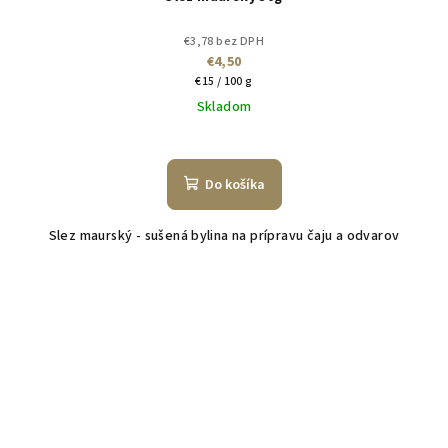
€3,78 bez DPH
€4,50
Jednotková
€15 / 100 g
cena:
Skladom
Do košíka
Slez maurský - sušená bylina na prípravu čaju a odvarov