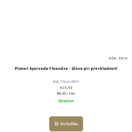
KÓD:
PA76
Planet Ayurveda Fluendza - úľava pri prechladnutí
€16,72 bez DPH
€19,90
Jednotková
€0,33 / 1 ks
cena:
Skladom
Do košíka