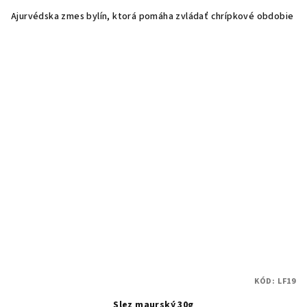
Ajurvédska zmes bylín, ktorá pomáha zvládať chrípkové obdobie
KÓD:
LF19
Slez maurský 30g