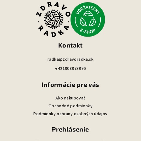
á
p
ä
t
i
Kontakt
e
radka@zdravoradka.sk
+421908973976
Informácie pre vás
Ako nakupovať
Obchodné podmienky
Podmienky ochrany osobných údajov
Prehlásenie