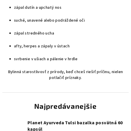
zápal dutín a upchatý nos
suché, unavené alebo podráždené oči
zápal stredného ucha
afty, herpes a zápaly v ústach
svrbenie v ušiach a pálenie v hrdle
Bylinná starostlivosť z prírody, keď chceš riešiť príčinu, nielen
potlačiť príznaky.
Najpredávanejšie
Planet Ayurveda Tulsi bazalka posvätná 60
kapsúl