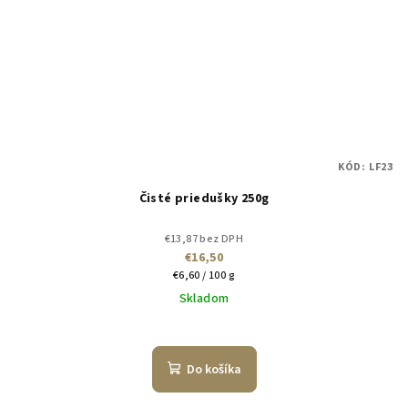
KÓD:
LF23
Čisté priedušky 250g
€13,87 bez DPH
€16,50
Jednotková
€6,60 / 100 g
cena:
Skladom
Do košíka