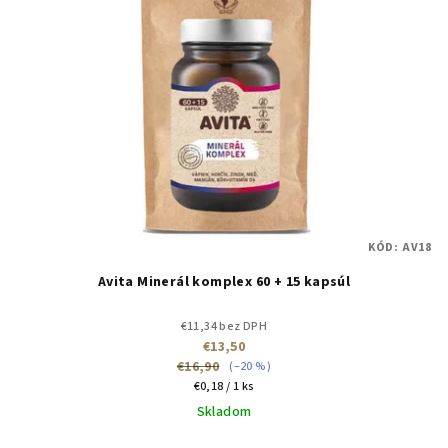
KÓD:
AV18
Avita Minerál komplex 60 + 15 kapsúl
€11,34 bez DPH
€13,50
€16,90
(–20 %)
Jednotková
€0,18 / 1 ks
cena:
Skladom