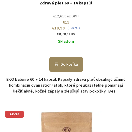
Zdravá pleť 60 + 14 kapsúl
v
€12,61 bez DPH
€15
€19,90
(–24 %)
Jednotková
€0,20 / 1 ks
cena:
Skladom
Do košíka
EKO balenie 60 + 14 kapsúl. Kapsuly zdravá pleť obsahujú účinnú
kombináciu dvanástich látok, ktoré preukázateľne pomáhajú
liečiť akné, kožné zápaly a zlepšujú stav pokožky. Bez...
Akcia