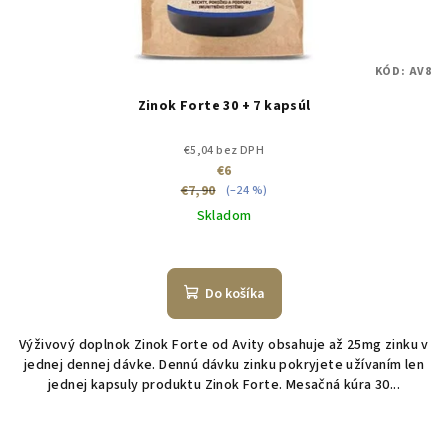
KÓD:
AV8
Zinok Forte 30 + 7 kapsúl
€5,04 bez DPH
€6
€7,90
(–24 %)
Skladom
Do košíka
Výživový doplnok Zinok Forte od Avity obsahuje až 25mg zinku v
jednej dennej dávke. Dennú dávku zinku pokryjete užívaním len
jednej kapsuly produktu Zinok Forte. Mesačná kúra 30...