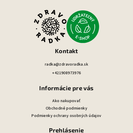
Z
á
p
ä
t
i
Kontakt
e
radka@zdravoradka.sk
+421908973976
Informácie pre vás
Ako nakupovať
Obchodné podmienky
Podmienky ochrany osobných údajov
Prehlásenie