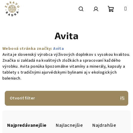
Prejsť
na
obsah
Nákupn
Hľadať
Prihlásenie
Avita
košík
Webová stránka značky:
Avita
Avita je slovenský výrobca výživových doplnkov s vysokou kvalitou.
Značka si zakladá na kvalitných zložkách a spracovaní každého
výrobku. Avita ponúka lipozomálne vitamíny a minerály, kapsuly a
tablety s tradičnými ajurvédskymi bylinami aj v ekologických
baleniach.
Otvoriť filter
R
a
Najpredávanejšie
Najlacnejšie
Najdrahšie