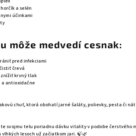
mplex
 horčík a selén
álnymi účinkami
nty
u môže medvedí cesnak:
hrániť pred infekciami
čistiť črevá
 znížiť krvný tlak
 a antioxidačne
ovú chuť, ktorá obohatí jarné šaláty, polievky, pesta či nát
jte svojmu telu poriadnu dávku vitality v podobe čerstvého
 vlhkých lesoch už začiatkom jari. 🍃🌿