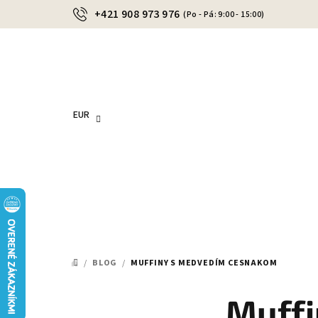
Prejsť
+421 908 973 976
(Po - Pá: 9:00 - 15:00)
na
obsah
EUR
/
BLOG
/
MUFFINY S MEDVEDÍM CESNAKOM
DOMOV
Muff