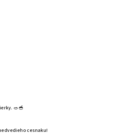
ierky. 🥗🥣
 medvedieho cesnaku!