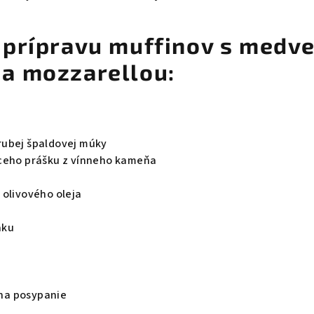
 prípravu muffinov s medv
a mozzarellou:
rubej špaldovej múky
aceho prášku z vínneho kameňa
 olivového oleja
aku
na posypanie