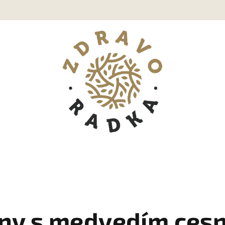
iny s medvedím ces