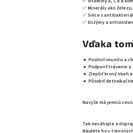
✅ Vitamíny A, C a B ko
✅ Minerály ako železo,
✅ Silice s antibakteri
✅ Enzýmy a antioxida
Vďaka tom
🔸 Posilniť imunitu a c
🔸 Podporiť trávenie a 
🔸 Zlepšiť krvný obeh a
🔸 Pôsobiť detoxikačne
Navyše má jemnú cesnak
Tak neváhajte a dopra
Nájdete ho v tienistých