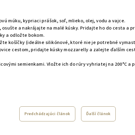
vú múku, kypriaci prášok, soľ, mlieko, olej, vodu a vajce.
osušte a nakrájajte na malé kúsky. Pridajte ho do cesta a p
cky a odložte bokom.
žte košíčky (ideálne silikónové, ktoré nie je potrebné vymast
ovice cestom, pridajte kúsky mozzarelly a zalejte ďalším ces
icovými semienkami. Vložte ich do rúry vyhriatej na 200°C a p
Predchádzajúci článok
Ďalší článok