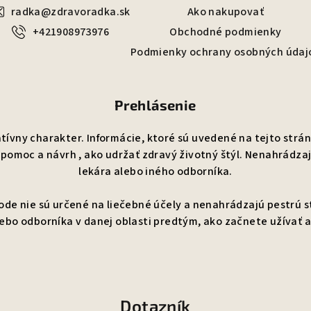
radka@zdravoradka.sk
Ako nakupovať
+421908973976
Obchodné podmienky
Podmienky ochrany osobných údaj
Prehlásenie
ívny charakter. Informácie, ktoré sú uvedené na tejto strán
 pomoc a návrh , ako udržať zdravý životný štýl. Nenahrádza
lekára alebo iného odborníka.
ode nie sú určené na liečebné účely a nenahrádzajú pestrú s
lebo odborníka v danej oblasti predtým, ako začnete užívať 
Dotazník