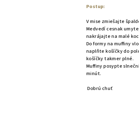
Postup:
V mise zmiešajte špaldo
Medvedí cesnak umyte, 
nakrájajte na malé ko
Do formy na muffiny vlo
naplňte košíčky do pol
košíčky takmer plné.
Muffiny posypte slnečn
minút.
Dobrú chuť