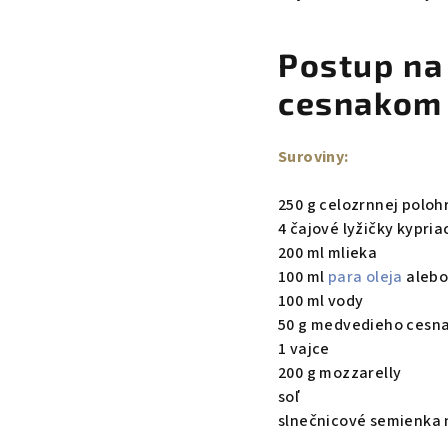
Postup na
cesnakom 
Suroviny:
250 g celozrnnej poloh
4 čajové lyžičky kypri
200 ml mlieka
100 ml
para oleja
alebo
100 ml vody
50 g medvedieho cesn
1 vajce
200 g mozzarelly
soľ
slnečnicové semienka 