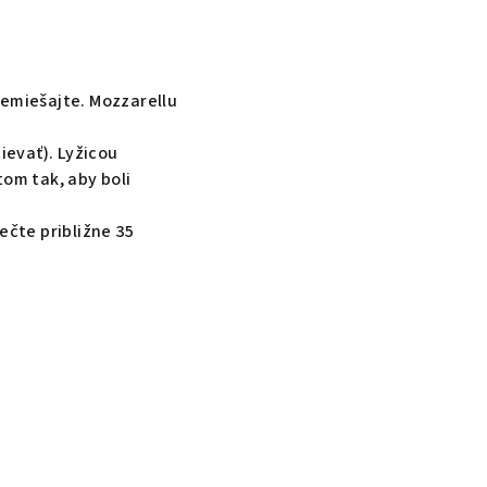
remiešajte. Mozzarellu
ievať). Lyžicou
tom tak, aby boli
ečte približne 35