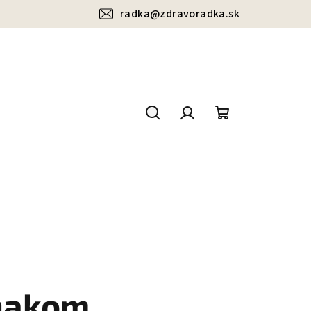
radka@zdravoradka.sk
Hľadať
Prihlásenie
Nákupný
košík
nakom