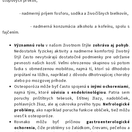
stopových prvkov,
- nadmerný príjem fosforu, sodíka a živočíšnych bielkovín,
- nadmerná konzumácia alkoholu a kofeínu, spolu s
fajčením.
Významnú rolu
v našom životnom štýle
zohráva aj pohyb
.
Nedostatok fyzickej aktivity a nadmerne komfortný životný
štýl často nevytvárajú dostatočné podmienky pre udržanie
pevnosti našich kostí. Veľmi ohrozenou skupinou sú potom
ľudia s obmedzenou mobilitou, najmä tí, ktorí sú dlhodobo
pripútaní na lôžko, napríklad z dôvodu dlhotrvajúcej choroby
alebo po mozgovej príhode.
Osteoporóza môže byť často spojená
s inými ochoreniami
,
najmä tými, ktoré
súvisia s endokrinológiou
. Patria sem
poruchy prištítnych teliesok, štítnej žlazy, nadobličiek,
pohlavných žliaz, ale aj cukrovka prvého typu.
Nefrologické
problémy
, ako napríklad porucha funkcie obličiek, tiež môžu
viesť k osteoporóze.
Rovnako môžu byť príčinou
gastroenterologické
ochorenia
, čiže problémy so žalúdkom, črevami, pečeňou a