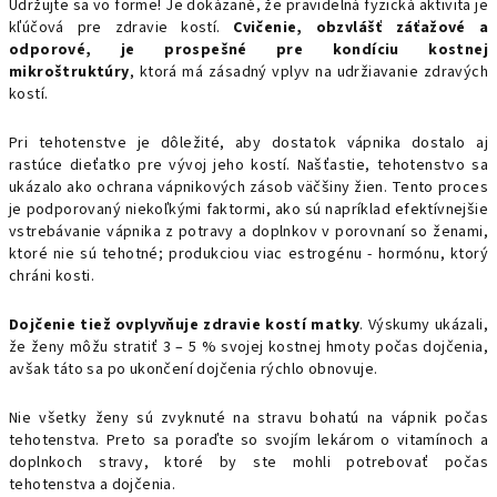
Udržujte sa vo forme! Je dokázané, že pravidelná fyzická aktivita je
kľúčová pre zdravie kostí.
Cvičenie, obzvlášť záťažové a
odporové, je prospešné pre kondíciu kostnej
mikroštruktúry
, ktorá má zásadný vplyv na udržiavanie zdravých
kostí.
Pri tehotenstve je dôležité, aby dostatok vápnika dostalo aj
rastúce dieťatko pre vývoj jeho kostí. Našťastie, tehotenstvo sa
ukázalo ako ochrana vápnikových zásob väčšiny žien. Tento proces
je podporovaný niekoľkými faktormi, ako sú napríklad efektívnejšie
vstrebávanie vápnika z potravy a doplnkov v porovnaní so ženami,
ktoré nie sú tehotné; produkciou viac estrogénu - hormónu, ktorý
chráni kosti.
Dojčenie tiež ovplyvňuje zdravie kostí matky
. Výskumy ukázali,
že ženy môžu stratiť 3 – 5 % svojej kostnej hmoty počas dojčenia,
avšak táto sa po ukončení dojčenia rýchlo obnovuje.
Nie všetky ženy sú zvyknuté na stravu bohatú na vápnik počas
tehotenstva. Preto sa poraďte so svojím lekárom o vitamínoch a
doplnkoch stravy, ktoré by ste mohli potrebovať počas
tehotenstva a dojčenia.