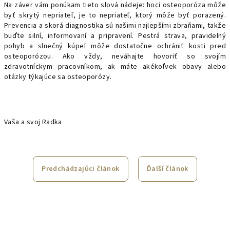
Na záver vám ponúkam tieto slová nádeje: hoci osteoporóza môže
byť skrytý nepriateľ, je to nepriateľ, ktorý môže byť porazený.
Prevencia a skorá diagnostika sú našimi najlepšími zbraňami, takže
buďte silní, informovaní a pripravení. Pestrá strava, pravidelný
pohyb a slnečný kúpeľ môže dostatočne ochrániť kosti pred
osteoporózou. Ako vždy, neváhajte hovoriť so svojím
zdravotníckym pracovníkom, ak máte akékoľvek obavy alebo
otázky týkajúce sa osteoporózy.
Vaša a svoj Radka
Predchádzajúci článok
Ďalší článok