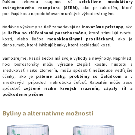
Ďalšou liekovou skupinou sú
selektívne modulátory
estrogénového receptora (SERM)
, ako je raloxifén, ktoré
posilňujú kosti napodobňovaním určitých výhod estrogénu.
Nedávne výskumy sa tiež zameriavajú na
inovatívne prístupy
, ako
je
liečba so zlúčeninami parathormónu
, ktoré stimulujú tvorbu
kostí, alebo liečba
monoklonálnymi protilátkami
, ako je
denosumab, ktoré inhibujú bunky, ktoré rozkladajú kosti.
Samozrejme, každá liečba má svoje výhody a nevýhody. Napríklad,
hoci bisfosfonáty môžu výrazne zlepšiť kostnú hustotu a
zredukovať riziko zlomenín, môžu spôsobiť nežiaduce vedľajšie
účinky, ako je
pálenie záhy, problémy so žalúdkom
a v
zriedkavých prípadoch nekrotickú čeľusť. Raloxifén môže zase
spôsobiť
zvýšené riziko krvných zrazenín, zápaly žíl a
poškodenie pečene
.
Byliny a alternatívne možnosti