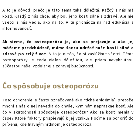
A to je dôvod, prečo je táto téma taká dôležitá. Každý z nás má
kosti. Každý z nás chce, aby boli jeho kosti silné a zdravé. Ale nie
všetci z nás vedia, ako na to. A tu prichádza na rad edukácia a
informovanosť.
Ak vieme, čo osteoporóza je, ako sa prejavuje a ako jej
môžeme predchádzať, máme šancu udržať naše kosti silné a
zdravé po celý život
. A to je niečo, čo si zaslúžime všetci. Téma
osteoporózy je teda nielen dôležitou, ale priam nevyhnutnou
súčasťou našej vzdelanej a zdravej budúcnosti.
Čo spôsobuje osteoporózu
Toto ochorenie je často označované ako “tichá epidémia”, pretože
mnohí z nás o nej nevedia do chvíle, kým nám nepraskne kosť. Ale
čo v skutočnosti spôsobuje osteoporózu? Ako sa kosti menia v
čase? Ktoré faktory prispievajú k jej vzniku? Poďme sa ponoriť do
príbehu, kde hlavným hrdinom je osteoporóza.