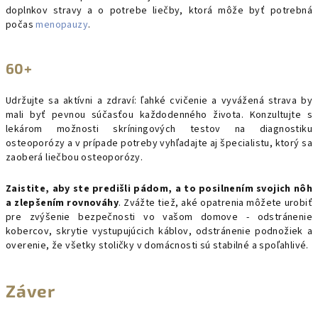
doplnkov stravy a o potrebe liečby, ktorá môže byť potrebná
počas
menopauzy
.
60+
Udržujte sa aktívni a zdraví: ľahké cvičenie a vyvážená strava by
mali byť pevnou súčasťou každodenného života. Konzultujte s
lekárom možnosti skríningových testov na diagnostiku
osteoporózy a v prípade potreby vyhľadajte aj špecialistu, ktorý sa
zaoberá liečbou osteoporózy.
Zaistite, aby ste predišli pádom, a to posilnením svojich nôh
a zlepšením rovnováhy
. Zvážte tiež, aké opatrenia môžete urobiť
pre zvýšenie bezpečnosti vo vašom domove - odstránenie
kobercov, skrytie vystupujúcich káblov, odstránenie podnožiek a
overenie, že všetky stoličky v domácnosti sú stabilné a spoľahlivé.
Záver