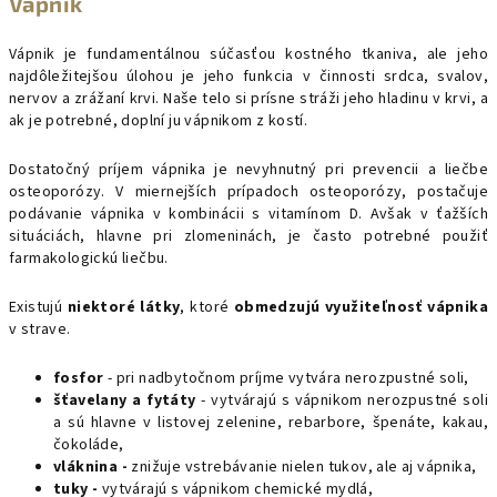
Vápnik
Vápnik je fundamentálnou súčasťou kostného tkaniva, ale jeho
najdôležitejšou úlohou je jeho funkcia v činnosti srdca, svalov,
nervov a zrážaní krvi. Naše telo si prísne stráži jeho hladinu v krvi, a
ak je potrebné, doplní ju vápnikom z kostí.
Dostatočný príjem vápnika je nevyhnutný pri prevencii a liečbe
osteoporózy. V miernejších prípadoch osteoporózy, postačuje
podávanie vápnika v kombinácii s vitamínom D. Avšak v ťažších
situáciách, hlavne pri zlomeninách, je často potrebné použiť
farmakologickú liečbu.
Existujú
niektoré látky
, ktoré
obmedzujú využiteľnosť vápnika
v strave.
fosfor
- pri nadbytočnom príjme vytvára nerozpustné soli,
šťavelany a fytáty
- vytvárajú s vápnikom nerozpustné soli
a sú hlavne v listovej zelenine, rebarbore, špenáte, kakau,
čokoláde,
vláknina -
znižuje vstrebávanie nielen tukov, ale aj vápnika,
tuky -
vytvárajú s vápnikom chemické mydlá,