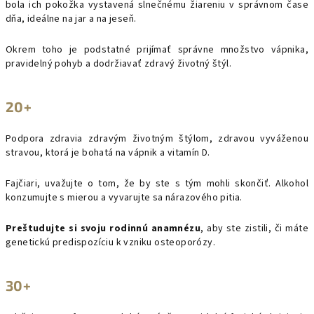
bola ich pokožka vystavená slnečnému žiareniu v správnom čase
dňa, ideálne na jar a na jeseň.
Okrem toho je podstatné prijímať správne množstvo vápnika,
pravidelný pohyb a dodržiavať zdravý životný štýl.
20+
Podpora zdravia zdravým životným štýlom, zdravou vyváženou
stravou, ktorá je bohatá na vápnik a vitamín D.
Fajčiari, uvažujte o tom, že by ste s tým mohli skončiť. Alkohol
konzumujte s mierou a vyvarujte sa nárazového pitia.
Preštudujte si svoju rodinnú anamnézu
, aby ste zistili, či máte
genetickú predispozíciu k vzniku osteoporózy.
30+