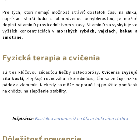
Pre tých, ktorí nemajú možnosť stráviť dostatok času na slnku,
napríklad starší ľudia s obmedzenou pohyblivosťou, je možné
doplniť vitamín D prostredníctvom stravy. Vitamín D sa vyskytuje vo
vyšších koncentráciách v
morských rybách, vajciach, kakau a
smotane
.
Fyzická terapia a cvičenia
sú tiež kľúčovou súčasťou liečby osteoporózy.
Cvičenia zvyšujú
silu kostí
, zlepšujú rovnováhu a koordináciu, čím sa znižuje riziko
pádov a zlomenín. Niekedy sa môže odporučiť aj použitie pomôcok
na chôdzu na zlepšenie stability.
Inšpirácia
:
Fasciálna automasáž na úľavu boľavého chrbta
Dôležitosť prevencie