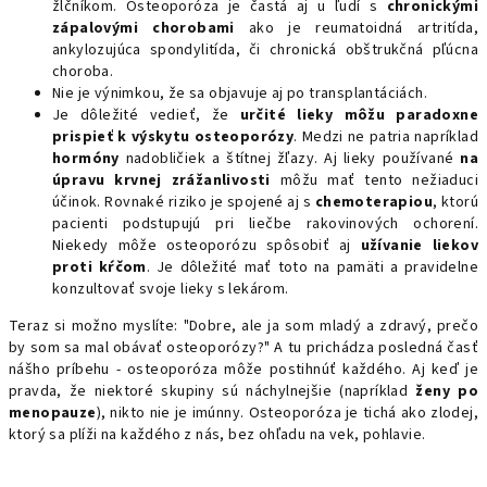
žlčníkom. Osteoporóza je častá aj u ľudí s
chronickými
zápalovými chorobami
ako je reumatoidná artritída,
ankylozujúca spondylitída, či chronická obštrukčná pľúcna
choroba.
Nie je výnimkou, že sa objavuje aj po transplantáciách.
Je dôležité vedieť, že
určité lieky môžu paradoxne
prispieť k výskytu osteoporózy
. Medzi ne patria napríklad
hormóny
nadobličiek a štítnej žľazy. Aj lieky používané
na
úpravu krvnej zrážanlivosti
môžu mať tento nežiaduci
účinok. Rovnaké riziko je spojené aj s
chemoterapiou
, ktorú
pacienti podstupujú pri liečbe rakovinových ochorení.
Niekedy môže osteoporózu spôsobiť aj
užívanie liekov
proti kŕčom
. Je dôležité mať toto na pamäti a pravidelne
konzultovať svoje lieky s lekárom.
Teraz si možno myslíte: "Dobre, ale ja som mladý a zdravý, prečo
by som sa mal obávať osteoporózy?" A tu prichádza posledná časť
nášho príbehu - osteoporóza môže postihnúť každého. Aj keď je
pravda, že niektoré skupiny sú náchylnejšie (napríklad
ženy po
menopauze
), nikto nie je imúnny. Osteoporóza je tichá ako zlodej,
ktorý sa plíži na každého z nás, bez ohľadu na vek, pohlavie.