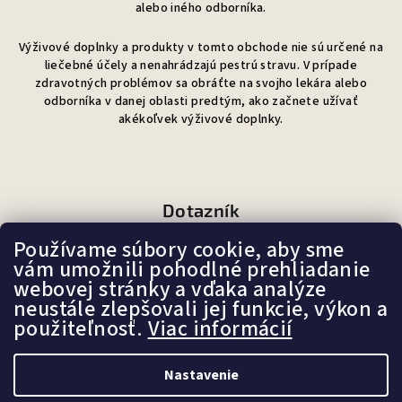
alebo iného odborníka.
Výživové doplnky a produkty v tomto obchode nie sú určené na
liečebné účely a nenahrádzajú pestrú stravu. V prípade
zdravotných problémov sa obráťte na svojho lekára alebo
odborníka v danej oblasti predtým, ako začnete užívať
akékoľvek výživové doplnky.
Dotazník
Používame súbory cookie, aby sme
Ako sa Vám páči náš e-shop?
vám umožnili pohodlné prehliadanie
webovej stránky a vďaka analýze
neustále zlepšovali jej funkcie, výkon a
Veľmi pekný
použiteľnosť.
Viac informácií
(87%)
Ujde to
(7%)
Nastavenie
Nepáči sa mi
(6%)