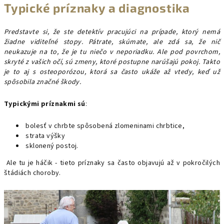
Typické príznaky a diagnostika
Predstavte si, že ste detektív pracujúci na prípade, ktorý nemá
žiadne viditeľné stopy. Pátrate, skúmate, ale zdá sa, že nič
neukazuje na to, že je tu niečo v neporiadku. Ale pod povrchom,
skryté z vašich očí, sú zmeny, ktoré postupne narúšajú pokoj. Takto
je to aj s osteoporózou, ktorá sa často ukáže až vtedy, keď už
spôsobila značné škody.
Typickými príznakmi sú
:
bolesť v chrbte spôsobená zlomeninami chrbtice,
strata výšky
sklonený postoj.
Ale tu je háčik - tieto príznaky sa často objavujú až v pokročilých
štádiách choroby.