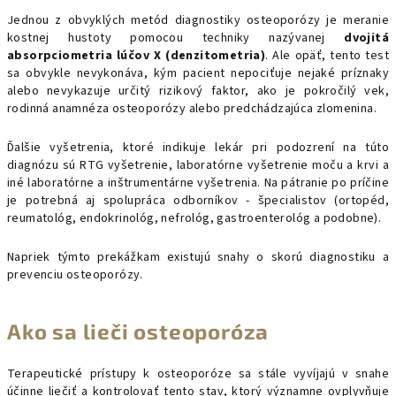
Jednou z obvyklých metód diagnostiky osteoporózy je meranie
kostnej hustoty pomocou techniky nazývanej
dvojitá
absorpciometria lúčov X (denzitometria)
. Ale opäť, tento test
sa obvykle nevykonáva, kým pacient nepociťuje nejaké príznaky
alebo nevykazuje určitý rizikový faktor, ako je pokročilý vek,
rodinná anamnéza osteoporózy alebo predchádzajúca zlomenina.
Ďalšie vyšetrenia, ktoré indikuje lekár pri podozrení na túto
diagnózu sú RTG vyšetrenie, laboratórne vyšetrenie moču a krvi a
iné laboratórne a inštrumentárne vyšetrenia. Na pátranie po príčine
je potrebná aj spolupráca odborníkov - špecialistov (ortopéd,
reumatológ, endokrinológ, nefrológ, gastroenterológ a podobne).
Napriek týmto prekážkam existujú snahy o skorú diagnostiku a
prevenciu osteoporózy.
Ako sa lieči osteoporóza
Terapeutické prístupy k osteoporóze sa stále vyvíjajú v snahe
účinne liečiť a kontrolovať tento stav, ktorý významne ovplyvňuje