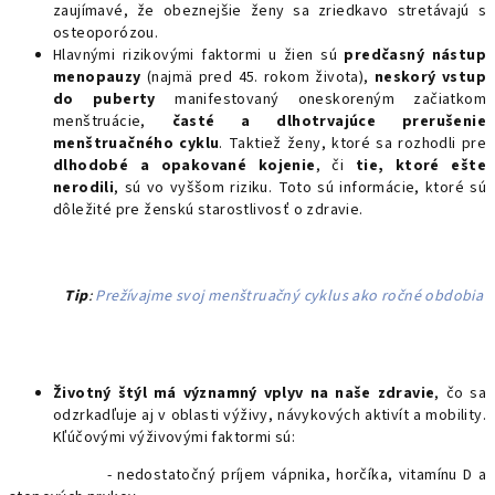
zaujímavé, že obeznejšie ženy sa zriedkavo stretávajú s
osteoporózou.
Hlavnými rizikovými faktormi u žien sú
predčasný nástup
menopauzy
(najmä pred 45. rokom života),
neskorý vstup
do puberty
manifestovaný oneskoreným začiatkom
menštruácie,
časté a dlhotrvajúce prerušenie
menštruačného cyklu
. Taktiež ženy, ktoré sa rozhodli pre
dlhodobé a opakované kojenie
, či
tie, ktoré ešte
nerodili
, sú vo vyššom riziku. Toto sú informácie, ktoré sú
dôležité pre ženskú starostlivosť o zdravie.
Tip
:
Prežívajme svoj menštruačný cyklus ako ročné obdobia
Životný štýl má významný vplyv na naše zdravie
, čo sa
odzrkadľuje aj v oblasti výživy, návykových aktivít a mobility.
Kľúčovými výživovými faktormi sú:
- nedostatočný príjem vápnika, horčíka, vitamínu D a