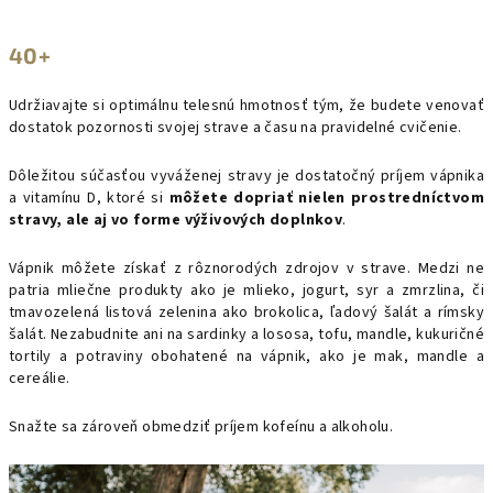
40+
Udržiavajte si optimálnu telesnú hmotnosť tým, že budete venovať
dostatok pozornosti svojej strave a času na pravidelné cvičenie.
Dôležitou súčasťou vyváženej stravy je dostatočný príjem vápnika
a vitamínu D, ktoré si
môžete dopriať nielen prostredníctvom
stravy, ale aj vo forme výživových doplnkov
.
Vápnik môžete získať z rôznorodých zdrojov v strave. Medzi ne
patria mliečne produkty ako je mlieko, jogurt, syr a zmrzlina, či
tmavozelená listová zelenina ako brokolica, ľadový šalát a rímsky
šalát. Nezabudnite ani na sardinky a lososa, tofu, mandle, kukuričné
tortily a potraviny obohatené na vápnik, ako je mak, mandle a
cereálie.
Snažte sa zároveň obmedziť príjem kofeínu a alkoholu.