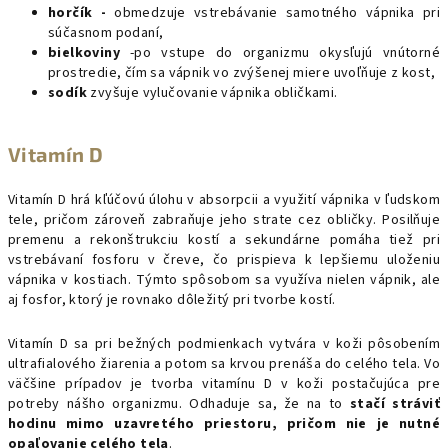
horčík -
obmedzuje vstrebávanie samotného vápnika pri
súčasnom podaní,
bielkoviny
-po vstupe do organizmu okysľujú vnútorné
prostredie, čím sa vápnik vo zvýšenej miere uvoľňuje z kost,
sodík
zvyšuje vylučovanie vápnika obličkami.
Vitamín D
Vitamín D hrá kľúčovú úlohu v absorpcii a využití vápnika v ľudskom
tele, pričom zároveň zabraňuje jeho strate cez obličky. Posilňuje
premenu a rekonštrukciu kostí a sekundárne pomáha tiež pri
vstrebávaní fosforu v čreve, čo prispieva k lepšiemu uloženiu
vápnika v kostiach. Týmto spôsobom sa využíva nielen vápnik, ale
aj fosfor, ktorý je rovnako dôležitý pri tvorbe kostí.
Vitamín D sa pri bežných podmienkach vytvára v koži pôsobením
ultrafialového žiarenia a potom sa krvou prenáša do celého tela. Vo
väčšine prípadov je tvorba vitamínu D v koži postačujúca pre
potreby nášho organizmu. Odhaduje sa, že na to
stačí stráviť
hodinu mimo uzavretého priestoru, pričom nie je nutné
opaľovanie celého tela
.