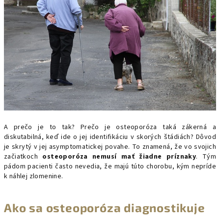
A prečo je to tak? Prečo je osteoporóza taká zákerná a
diskutabilná, keď ide o jej identifikáciu v skorých štádiách? Dôvod
je skrytý v jej asymptomatickej povahe. To znamená, že vo svojich
začiatkoch
osteoporóza nemusí mať žiadne príznaky
. Tým
pádom pacienti často nevedia, že majú túto chorobu, kým nepríde
k náhlej zlomenine.
Ako sa osteoporóza diagnostikuje