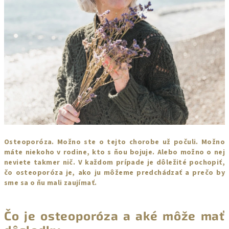
Osteoporóza. Možno ste o tejto chorobe už počuli. Možno
máte niekoho v rodine, kto s ňou bojuje. Alebo možno o nej
neviete takmer nič. V každom prípade je dôležité pochopiť,
čo osteoporóza je, ako ju môžeme predchádzať a prečo by
sme sa o ňu mali zaujímať.
Čo je osteoporóza a aké môže mať