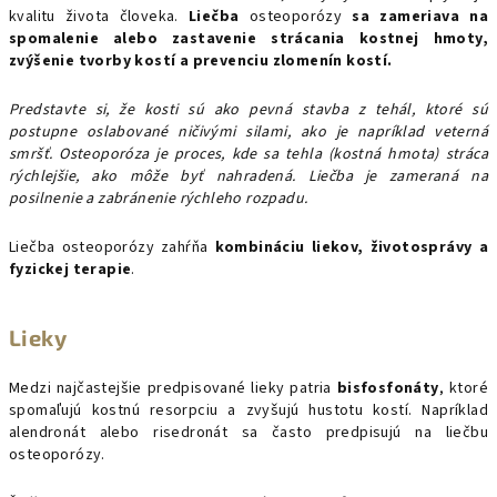
kvalitu života človeka.
Liečba
osteoporózy
sa zameriava na
spomalenie alebo zastavenie strácania kostnej hmoty,
zvýšenie tvorby kostí a prevenciu zlomenín kostí.
Predstavte si, že kosti sú ako pevná stavba z tehál, ktoré sú
postupne oslabované ničivými silami, ako je napríklad veterná
smršť. Osteoporóza je proces, kde sa tehla (kostná hmota) stráca
rýchlejšie, ako môže byť nahradená. Liečba je zameraná na
posilnenie a zabránenie rýchleho rozpadu.
Liečba osteoporózy zahŕňa
kombináciu liekov, životosprávy a
fyzickej terapie
.
Lieky
Medzi najčastejšie predpisované lieky patria
bisfosfonáty
, ktoré
spomaľujú kostnú resorpciu a zvyšujú hustotu kostí. Napríklad
alendronát alebo risedronát sa často predpisujú na liečbu
osteoporózy.