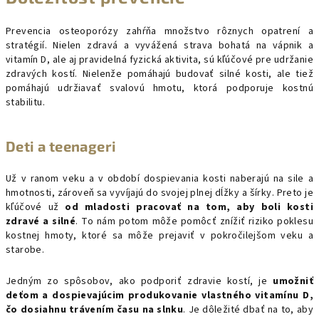
Prevencia osteoporózy zahŕňa množstvo rôznych opatrení a
stratégií. Nielen zdravá a vyvážená strava bohatá na vápnik a
vitamín D, ale aj pravidelná fyzická aktivita, sú kľúčové pre udržanie
zdravých kostí. Nielenže pomáhajú budovať silné kosti, ale tiež
pomáhajú udržiavať svalovú hmotu, ktorá podporuje kostnú
stabilitu.
Deti a teenageri
Už v ranom veku a v období dospievania kosti naberajú na sile a
hmotnosti, zároveň sa vyvíjajú do svojej plnej dĺžky a šírky. Preto je
kľúčové už
od mladosti pracovať na tom, aby boli kosti
zdravé a silné
. To nám potom môže pomôcť znížiť riziko poklesu
kostnej hmoty, ktoré sa môže prejaviť v pokročilejšom veku a
starobe.
Jedným zo spôsobov, ako podporiť zdravie kostí, je
umožniť
deťom a dospievajúcim produkovanie vlastného vitamínu D,
čo dosiahnu trávením času na slnku
. Je dôležité dbať na to, aby