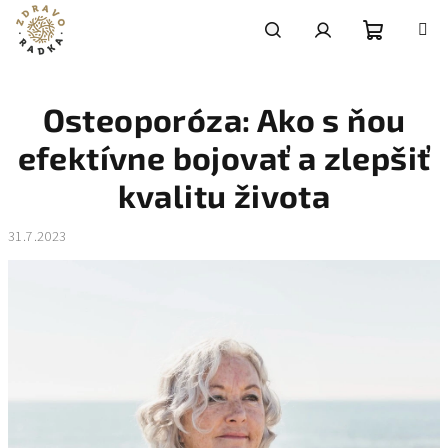
Prejsť
na
obsah
Nákupn
Hľadať
Prihlásenie
Osteoporóza: Ako s ňou
košík
efektívne bojovať a zlepšiť
kvalitu života
31.7.2023