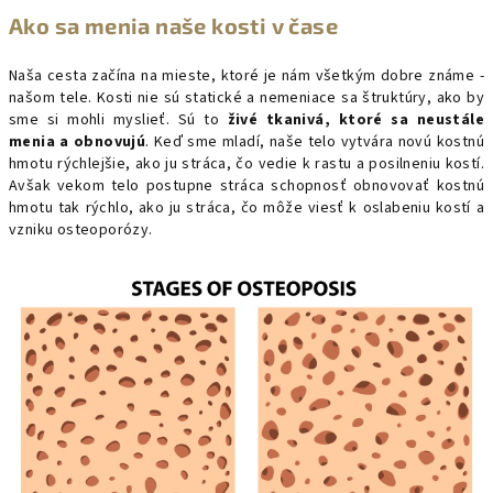
Ako sa menia naše kosti v čase
Naša cesta začína na mieste, ktoré je nám všetkým dobre známe -
našom tele. Kosti nie sú statické a nemeniace sa štruktúry, ako by
sme si mohli myslieť. Sú to
živé tkanivá, ktoré sa neustále
menia a obnovujú
. Keď sme mladí, naše telo vytvára novú kostnú
hmotu rýchlejšie, ako ju stráca, čo vedie k rastu a posilneniu kostí.
Avšak vekom telo postupne stráca schopnosť obnovovať kostnú
hmotu tak rýchlo, ako ju stráca, čo môže viesť k oslabeniu kostí a
vzniku osteoporózy.