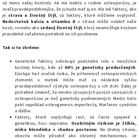
sú mimo našej kontroly. Ak má niekto v rodine osteoporózu, je
oveľa pravdepodobnejšie, že ju bude mať aj on. Ale iné faktory, ako
je
strava a životný štýl
, sú faktory, ktoré môžeme ovplyvniť.
Nedostatok kalcia a vitamínu D
v strave môže oslabiť naše
kosti, rovnako ako
sedavý životný štýl
, ktorý neumožňuje kostiam
pravidelné zaťaženie potrebné na ich posilnenie.
Tak si to zhrňme:
Genetické faktory zohrávajú podstatnú rolu v množstve
kostnej hmoty, kde až
60% je geneticky predurčených
.
Existuje tiež značné riziko, že prítomnosť osteoporotických
zlomenín u matiek môže mať za následok vyššiu
pravdepodobnosť výskytu osteoporózy u ich dcér. Ďalej je
potrebné zmieniť, že mnoho vývojových porúch súvisiacich s
osteoporózou je tiež geneticky podmienených. Medzi tieto
patrí napríklad osteogenesis imperfecta, Marfanov syndróm
a ďalšie.
Faktory, ktoré ovplyvňujú rast, sú často spojené s
genetikou, hoci nepriamo.
Osobitným rizikom je štíhla,
nízka blondínka s chudou postavou
. Na druhej strane,
obezita môže pôsobiť ako obranný mechanizmus. Je