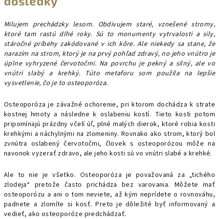
dôsledky
Milujem prechádzky lesom. Obdivujem staré, vznešené stromy,
ktoré tam rastú dlhé roky. Sú to monumenty vytrvalosti a sily,
stáročné príbehy zakódované v ich kôre. Ale niekedy sa stane, že
narazím na strom, ktorý je na prvý pohľad zdravý, no jeho vnútro je
úplne vyhryzené červotočmi. Na povrchu je pekný a silný, ale vo
vnútri slabý a krehký. Túto metaforu som použila na lepšie
vysvetlenie, čo je to osteoporóza.
Osteoporóza je závažné ochorenie, pri ktorom dochádza k strate
kostnej hmoty a následne k oslabeniu kostí. Tieto kosti potom
pripomínajú prázdny včelí úľ, plné malých dierok, ktoré robia kosti
krehkými a náchylnými na zlomeniny. Rovnako ako strom, ktorý bol
zvnútra oslabený červotočmi, človek s osteoporózou môže na
navonok vyzerať zdravo, ale jeho kosti sú vo vnútri slabé a krehké.
Ale to nie je všetko. Osteoporóza je považovaná za „tichého
zlodeja“ pretože často prichádza bez varovania. Môžete mať
osteoporózu a ani o tom neviete, až kým neprídete o rovnováhu,
padnete a zlomíte si kosť. Preto je dôležité byť informovaný a
vedieť, ako osteoporóze predchádzať.