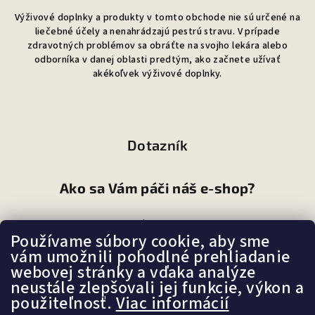
Výživové doplnky a produkty v tomto obchode nie sú určené na
liečebné účely a nenahrádzajú pestrú stravu. V prípade
zdravotných problémov sa obráťte na svojho lekára alebo
odborníka v danej oblasti predtým, ako začnete užívať
akékoľvek výživové doplnky.
Dotazník
Ako sa Vám páči náš e-shop?
Veľmi pekný
(87%)
Používame súbory cookie, aby sme
vám umožnili pohodlné prehliadanie
Ujde to
(7%)
webovej stránky a vďaka analýze
neustále zlepšovali jej funkcie, výkon a
Nepáči sa mi
(6%)
použiteľnosť.
Viac informácií