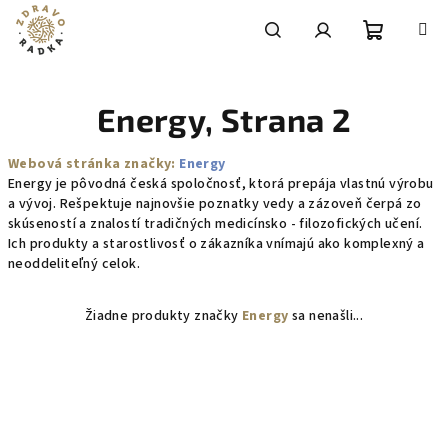
Prejsť
na
obsah
Nákupn
Hľadať
Prihlásenie
Energy
, Strana 2
košík
Webová stránka značky:
Energy
Energy je pôvodná česká spoločnosť, ktorá prepája vlastnú výrobu
a vývoj. Rešpektuje najnovšie poznatky vedy a zázoveň čerpá zo
skúseností a znalostí tradičných medicínsko - filozofických učení.
Ich produkty a starostlivosť o zákazníka vnímajú ako komplexný a
neoddeliteľný celok.
Žiadne produkty značky
Energy
sa nenašli...