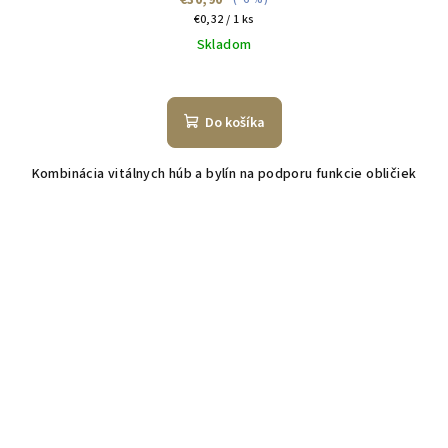
€30,90
Jednotková
€0,32 / 1 ks
cena:
Skladom
Do košíka
Kombinácia vitálnych húb a bylín na podporu funkcie obličiek