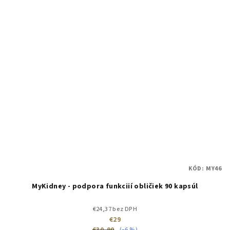
KÓD:
MY46
MyKidney - podpora funkciií obličiek 90 kapsúl
€24,37 bez DPH
€29
(–6 %)