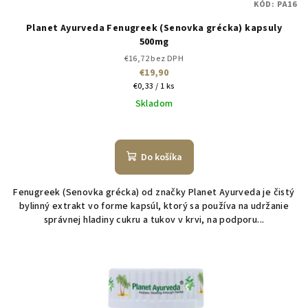
KÓD:
PA16
o
Planet Ayurveda Fenugreek (Senovka grécka) kapsuly
v
500mg
€16,72 bez DPH
€19,90
Jednotková
€0,33 / 1 ks
cena:
Skladom
Do košíka
Fenugreek (Senovka grécka) od značky Planet Ayurveda je čistý
bylinný extrakt vo forme kapsúl, ktorý sa používa na udržanie
správnej hladiny cukru a tukov v krvi, na podporu...