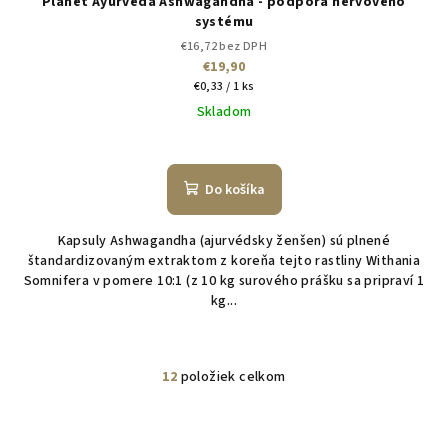
Planet Ayurveda Ashwagandha - podpora nervového
systému
€16,72 bez DPH
€19,90
Jednotková
€0,33 / 1 ks
cena:
Skladom
Do košíka
Kapsuly Ashwagandha (ajurvédsky ženšen) sú plnené
štandardizovaným extraktom z koreňa tejto rastliny Withania
Somnifera v pomere 10:1 (z 10 kg surového prášku sa pripraví 1
kg...
12
položiek celkom
O
v
l