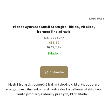
KÓD:
PA83
Planet Ayurveda Musli Strenght - libido, vitalita,
hormonálne zdravie
€16,72 bez DPH
€19,90
Jednotková
€0,33 / 1 ks
cena:
Skladom
Do košíka
Musli Strength, jedinečný bylinný doplnok, ktorý podporuje
energiu, sexuálnu výkonnosť, vytrvalosť a celkovú vitalitu tela.
Tento produkt je ideálny pre tých, ktorí hľadajú...