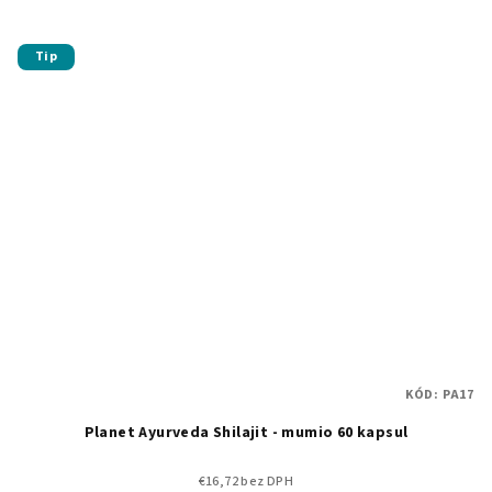
Tip
KÓD:
PA17
Planet Ayurveda Shilajit - mumio 60 kapsul
€16,72 bez DPH