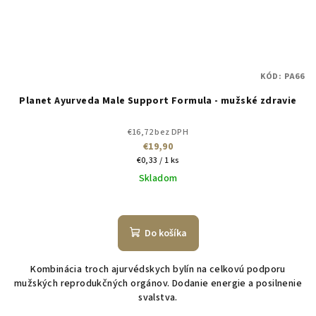
KÓD:
PA66
Planet Ayurveda Male Support Formula - mužské zdravie
€16,72 bez DPH
€19,90
Jednotková
€0,33 / 1 ks
cena:
Skladom
Do košíka
Kombinácia troch ajurvédskych bylín na celkovú podporu
mužských reprodukčných orgánov. Dodanie energie a posilnenie
svalstva.