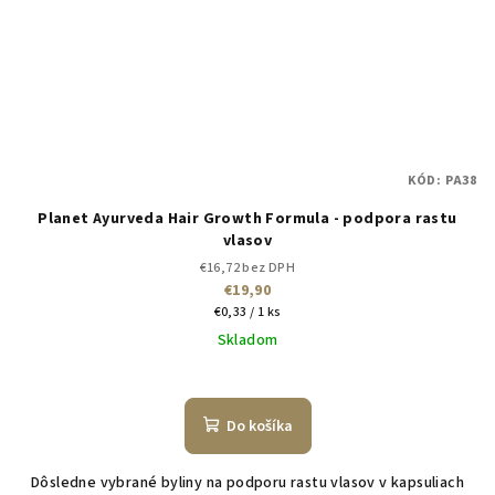
KÓD:
PA38
Planet Ayurveda Hair Growth Formula - podpora rastu
vlasov
€16,72 bez DPH
€19,90
Jednotková
€0,33 / 1 ks
cena:
Skladom
Do košíka
Dôsledne vybrané byliny na podporu rastu vlasov v kapsuliach