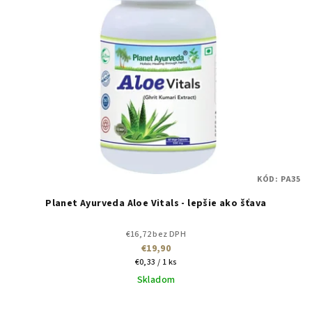
KÓD:
PA35
Planet Ayurveda Aloe Vitals - lepšie ako šťava
€16,72 bez DPH
€19,90
Jednotková
€0,33 / 1 ks
cena:
Skladom