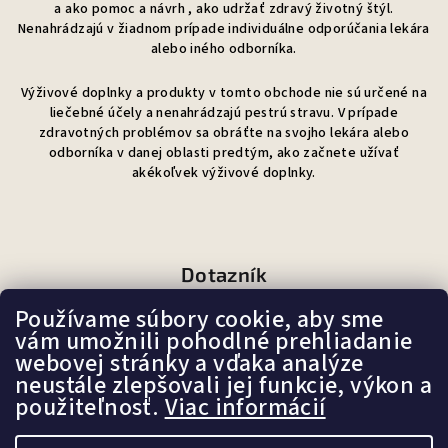
a ako pomoc a návrh , ako udržať zdravý životný štýl.
Nenahrádzajú v žiadnom prípade individuálne odporúčania lekára
alebo iného odborníka.
Výživové doplnky a produkty v tomto obchode nie sú určené na
liečebné účely a nenahrádzajú pestrú stravu. V prípade
zdravotných problémov sa obráťte na svojho lekára alebo
odborníka v danej oblasti predtým, ako začnete užívať
akékoľvek výživové doplnky.
Dotazník
Používame súbory cookie, aby sme
Ako sa Vám páči náš e-shop?
vám umožnili pohodlné prehliadanie
webovej stránky a vďaka analýze
neustále zlepšovali jej funkcie, výkon a
Veľmi pekný
použiteľnosť.
Viac informácií
(87%)
Ujde to
(7%)