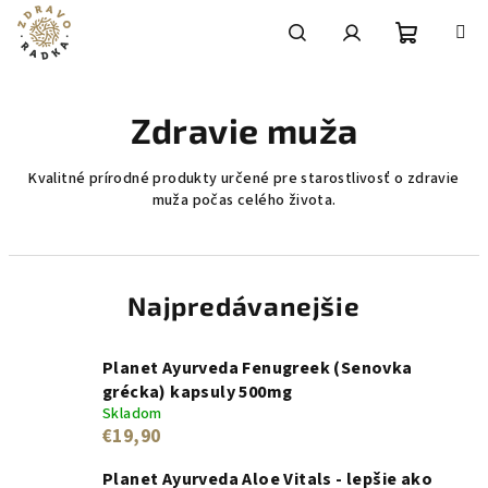
Prejsť
na
obsah
Nákupn
Hľadať
Prihlásenie
Zdravie muža
košík
Kvalitné prírodné produkty určené pre starostlivosť o zdravie
muža počas celého života.
Najpredávanejšie
Planet Ayurveda Fenugreek (Senovka
grécka) kapsuly 500mg
Skladom
€19,90
Planet Ayurveda Aloe Vitals - lepšie ako