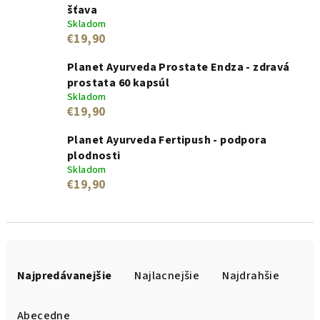
šťava
Skladom
€19,90
Planet Ayurveda Prostate Endza - zdravá
prostata 60 kapsúl
Skladom
€19,90
Planet Ayurveda Fertipush - podpora
plodnosti
Skladom
€19,90
R
a
Najpredávanejšie
Najlacnejšie
Najdrahšie
d
e
Abecedne