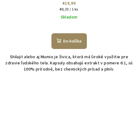
€19,90
Jednotková
€0,33 / 1 ks
cena:
Skladom
Do košíka
Shilajit alebo aj Mumio je živica, ktorá má široké využitie pre
zdravie ľudského tela. Kapsuly obsahujú extrakt v pomere 6:1, sú
100% prírodné, bez chemických prísad a plnív.