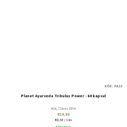
KÓD:
PA23
Planet Ayurveda Tribulus Power - 60 kapsul
€16,72 bez DPH
€19,90
Jednotková
€0,33 / 1 ks
cena: