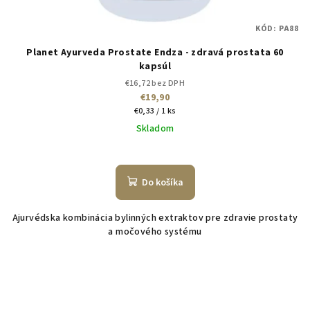
KÓD:
PA88
Planet Ayurveda Prostate Endza - zdravá prostata 60
kapsúl
€16,72 bez DPH
€19,90
Jednotková
€0,33 / 1 ks
cena:
Skladom
Do košíka
Ajurvédska kombinácia bylinných extraktov pre zdravie prostaty
a močového systému