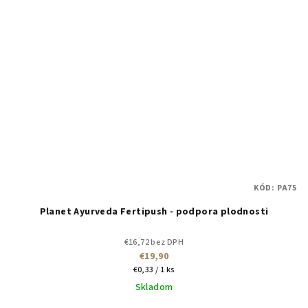
KÓD:
PA75
Planet Ayurveda Fertipush - podpora plodnosti
€16,72 bez DPH
€19,90
Jednotková
€0,33 / 1 ks
cena:
Skladom