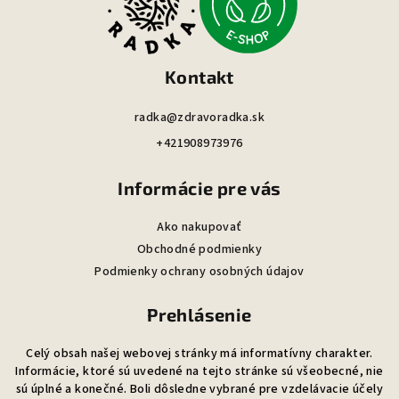
ä
t
i
Kontakt
e
radka@zdravoradka.sk
+421908973976
Informácie pre vás
Ako nakupovať
Obchodné podmienky
Podmienky ochrany osobných údajov
Prehlásenie
Celý obsah našej webovej stránky má informatívny charakter.
Informácie, ktoré sú uvedené na tejto stránke sú všeobecné, nie
sú úplné a konečné. Boli dôsledne vybrané pre vzdelávacie účely