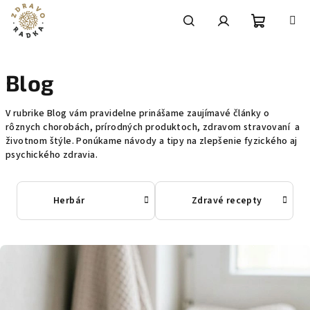
Prejsť
na
obsah
Nákupn
Hľadať
Prihlásenie
Blog
košík
V rubrike Blog vám pravidelne prinášame zaujímavé články o
rôznych chorobách, prírodných produktoch, zdravom stravovaní a
životnom štýle. Ponúkame návody a tipy na zlepšenie fyzického aj
psychického zdravia.
Herbár
Zdravé recepty
V
ý
p
i
s