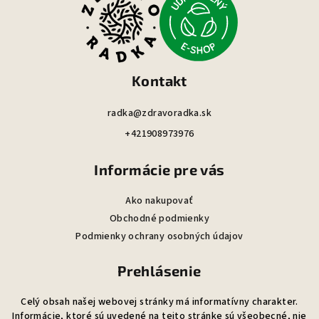
p
ä
t
i
Kontakt
e
radka@zdravoradka.sk
+421908973976
Informácie pre vás
Ako nakupovať
Obchodné podmienky
Podmienky ochrany osobných údajov
Prehlásenie
Celý obsah našej webovej stránky má informatívny charakter.
Informácie, ktoré sú uvedené na tejto stránke sú všeobecné, nie