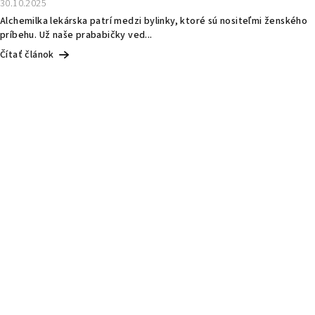
30.10.2025
Alchemilka lekárska patrí medzi bylinky, ktoré sú nositeľmi ženského
príbehu. Už naše prababičky ved...
Čítať článok