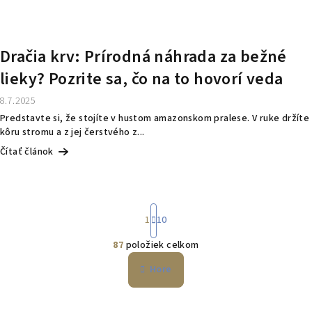
Dračia krv: Prírodná náhrada za bežné
lieky? Pozrite sa, čo na to hovorí veda
8.7.2025
Predstavte si, že stojíte v hustom amazonskom pralese. V ruke držíte
kôru stromu a z jej čerstvého z...
Čítať článok
S
1
10
t
r
87
položiek celkom
á
O
n
v
Hore
k
l
o
á
v