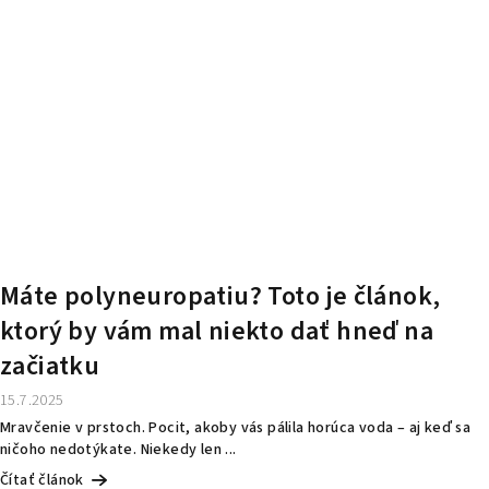
Máte polyneuropatiu? Toto je článok,
ktorý by vám mal niekto dať hneď na
začiatku
15.7.2025
Mravčenie v prstoch. Pocit, akoby vás pálila horúca voda – aj keď sa
ničoho nedotýkate. Niekedy len ...
Čítať článok