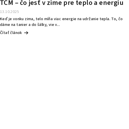
TČM – čo jesť v zime pre teplo a energiu
13.10.2025
Keď je vonku zima, telo míňa viac energie na udržanie tepla. To, čo
dáme na tanier a do šálky, vie v...
Čítať článok