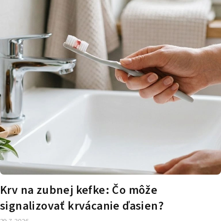
č
l
á
n
k
o
v
Krv na zubnej kefke: Čo môže
signalizovať krvácanie ďasien?