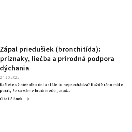
Zápal priedušiek (bronchitída):
príznaky, liečba a prírodná podpora
dýchania
27.10.2025
Kašlete už niekoľko dní a stále to neprechádza? Každé ráno máte
pocit, že sa vám v hrudi niečo „usad...
Čítať článok