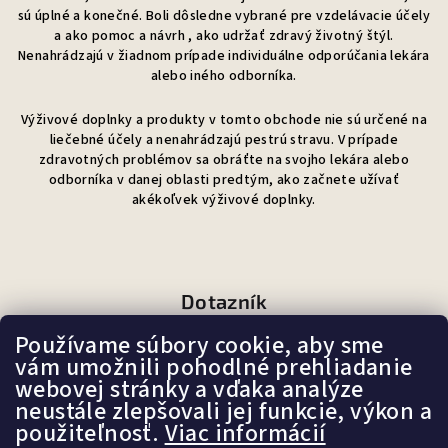
sú úplné a konečné. Boli dôsledne vybrané pre vzdelávacie účely
a ako pomoc a návrh , ako udržať zdravý životný štýl.
Nenahrádzajú v žiadnom prípade individuálne odporúčania lekára
alebo iného odborníka.
Výživové doplnky a produkty v tomto obchode nie sú určené na
liečebné účely a nenahrádzajú pestrú stravu. V prípade
zdravotných problémov sa obráťte na svojho lekára alebo
odborníka v danej oblasti predtým, ako začnete užívať
akékoľvek výživové doplnky.
Dotazník
Používame súbory cookie, aby sme
Ako sa Vám páči náš e-shop?
vám umožnili pohodlné prehliadanie
webovej stránky a vďaka analýze
neustále zlepšovali jej funkcie, výkon a
Veľmi pekný
použiteľnosť.
Viac informácií
(87%)