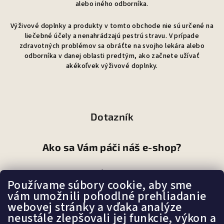
alebo iného odborníka.
Výživové doplnky a produkty v tomto obchode nie sú určené na
liečebné účely a nenahrádzajú pestrú stravu. V prípade
zdravotných problémov sa obráťte na svojho lekára alebo
odborníka v danej oblasti predtým, ako začnete užívať
akékoľvek výživové doplnky.
Dotazník
Ako sa Vám páči náš e-shop?
Veľmi pekný
(87%)
Používame súbory cookie, aby sme
vám umožnili pohodlné prehliadanie
Ujde to
(7%)
webovej stránky a vďaka analýze
neustále zlepšovali jej funkcie, výkon a
Nepáči sa mi
(6%)