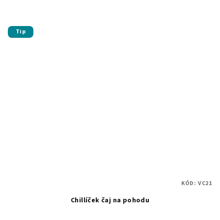
Tip
KÓD:
VC21
Chillíček čaj na pohodu