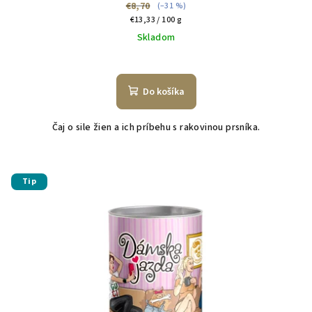
€8,70
(–31 %)
Jednotková
€13,33 / 100 g
cena:
Skladom
Do košíka
Čaj o sile žien a ich príbehu s rakovinou prsníka.
Tip