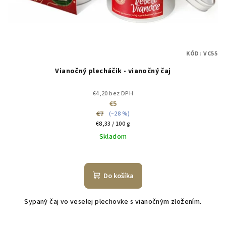
d
u
k
t
KÓD:
VC55
o
Vianočný plecháčik - vianočný čaj
v
€4,20 bez DPH
€5
€7
(–28 %)
Jednotková
€8,33 / 100 g
cena:
Skladom
Do košíka
Sypaný čaj vo veselej plechovke s vianočným zložením.