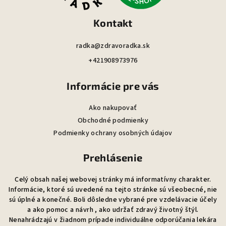
i
Kontakt
e
radka@zdravoradka.sk
+421908973976
Informácie pre vás
Ako nakupovať
Obchodné podmienky
Podmienky ochrany osobných údajov
Prehlásenie
Celý obsah našej webovej stránky má informatívny charakter.
Informácie, ktoré sú uvedené na tejto stránke sú všeobecné, nie
sú úplné a konečné. Boli dôsledne vybrané pre vzdelávacie účely
a ako pomoc a návrh , ako udržať zdravý životný štýl.
Nenahrádzajú v žiadnom prípade individuálne odporúčania lekára