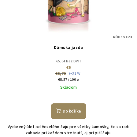
KÓD:
VC23
Dámska jazda
€5,04 bez DPH
€6
€8,70
(–31 %)
Jednotková
€8,57 / 100 g
cena:
Skladom
Do košíka
Vydarený úlet od Veselého čaju pre všetky kamošky, čo sa radi
zabavia pri každom stretnutí, aj pri pití čaju.