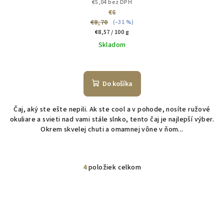
€5,04 bez DPH
€6
€8,70
(–31 %)
Jednotková
€8,57 / 100 g
cena:
Skladom
Do košíka
Čaj, aký ste ešte nepili. Ak ste cool a v pohode, nosíte ružové
okuliare a svieti nad vami stále slnko, tento čaj je najlepší výber.
Okrem skvelej chuti a omamnej vône v ňom...
4
položiek celkom
O
v
l
á
d