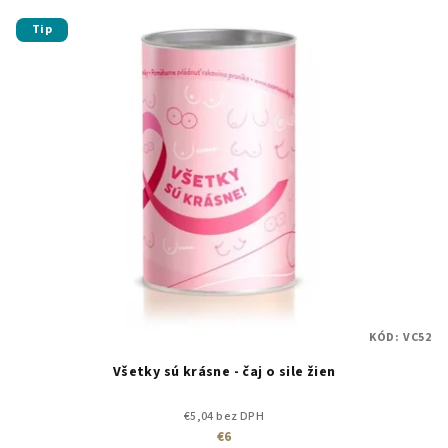
Tip
KÓD:
VC52
Všetky sú krásne - čaj o sile žien
€5,04 bez DPH
€6