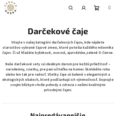
Prejsť
na
obsah
Nákupn
Hľadať
Prihlásenie
Darčekové čaje
košík
Vitajte v našej kategórii darčekových čajov, kde nájdete
starostlivo vybrané čajové zmesi, ktoré potešia každého milovníka
čajov. Či už hľadáte bylinkové, ovocné, ajurvédske,zelené či čierne.
Naše darčekové sety sú ideálnym darom pre každú príležitosť –
narodeniny, sviatky, pre pani učiteľku na koniec školského roka
alebo len tak pre radosť. Všetky čaje sú balené v elegantných a
ekologických obaloch, ktoré podčiarkujú ich výnimočnosť. Doprajte
svojim blízkym chvíle pohody a zdravia s našimi kvalitnými
prírodnými čajmi.
Najpredávanejšie