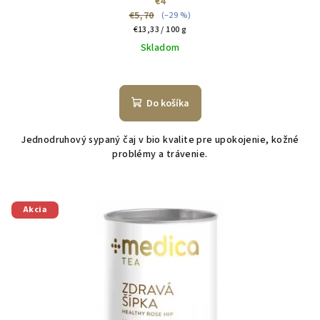
€4
€5,70
(–29 %)
Jednotková
€13,33 / 100 g
cena:
Skladom
Do košíka
Jednodruhový sypaný čaj v bio kvalite pre upokojenie, kožné
problémy a trávenie.
Akcia