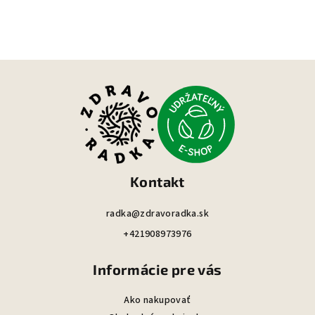
Z
á
p
ä
t
i
Kontakt
e
radka@zdravoradka.sk
+421908973976
Informácie pre vás
Ako nakupovať