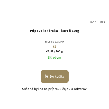
KÓD:
LF13
Púpava lekárska - koreň 180g
€5,88 bez DPH
€7
Jednotková
€3,89 / 100 g
cena:
Skladom
Do košíka
Sušená bylina na prípravu čajov a odvarov