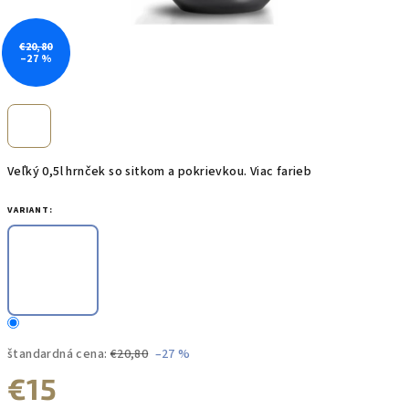
€20,80
–27 %
Veľký 0,5l hrnček so sitkom a pokrievkou. Viac farieb
VARIANT:
štandardná cena:
€20,80
–27 %
€15