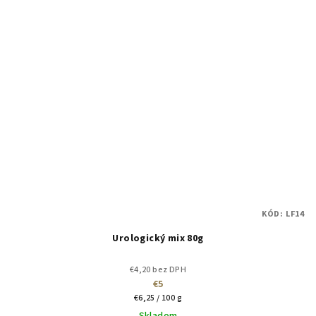
KÓD:
LF14
Urologický mix 80g
€4,20 bez DPH
€5
Jednotková
€6,25 / 100 g
cena: