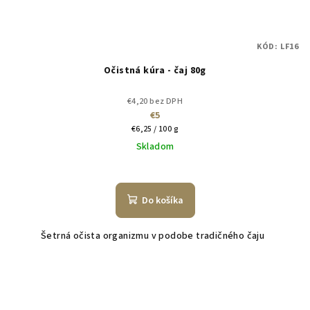
KÓD:
LF16
Očistná kúra - čaj 80g
€4,20 bez DPH
€5
Jednotková
€6,25 / 100 g
cena:
Skladom
Do košíka
Šetrná očista organizmu v podobe tradičného čaju