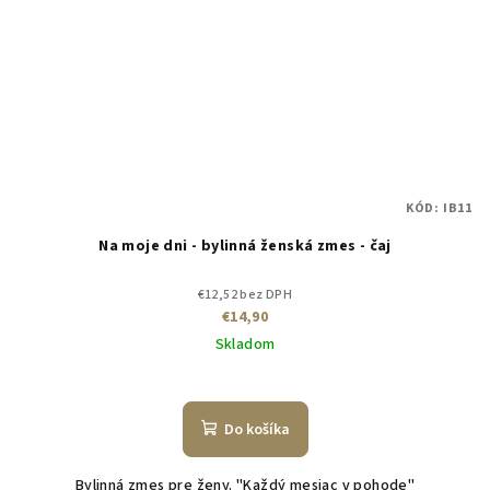
KÓD:
IB11
Na moje dni - bylinná ženská zmes - čaj
€12,52 bez DPH
€14,90
Skladom
Do košíka
Bylinná zmes pre ženy. "Každý mesiac v pohode"