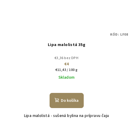
KÓD:
LF08
Lipa malolistá 35g
€3,36 bez DPH
€4
Jednotková
€11,43 / 100 g
cena:
Skladom
Do košíka
Lipa malolistá - sušená bylina na prípravu čaju