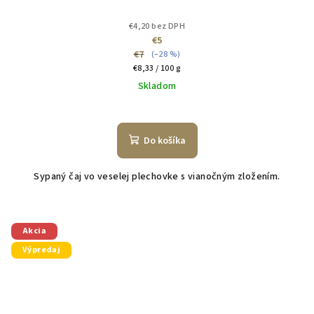
€4,20 bez DPH
€5
€7
(–28 %)
Jednotková
€8,33 / 100 g
cena:
Skladom
Do košíka
Sypaný čaj vo veselej plechovke s vianočným zložením.
Akcia
Výpredaj