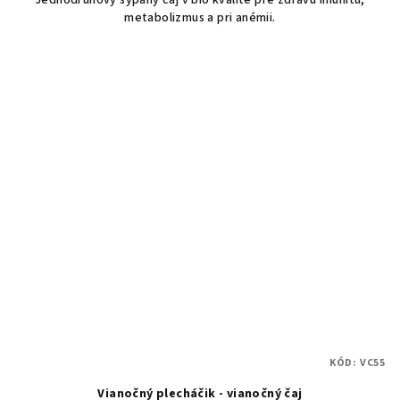
Jednodruhový sypaný čaj v bio kvalite pre zdravú imunitu,
metabolizmus a pri anémii.
KÓD:
VC55
Vianočný plecháčik - vianočný čaj