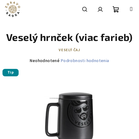
Prejsť
na
obsah
Nákupn
Hľadať
Prihlásenie
Veselý hrnček (viac farieb)
košík
VESELÝ ČAJ
Priemerné
Neohodnotené
Podrobnosti hodnotenia
hodnotenie
Tip
produktu
je
0,0
z
5
hviezdičiek.