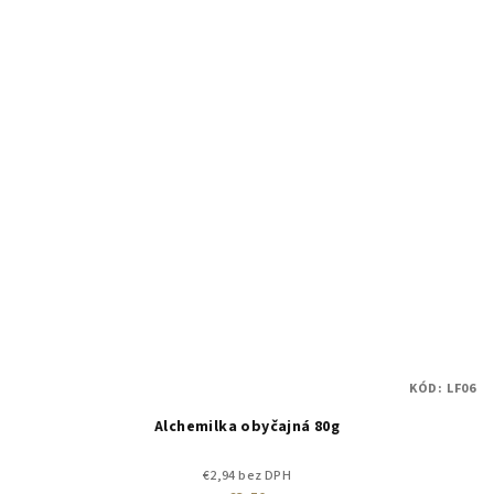
KÓD:
LF06
Alchemilka obyčajná 80g
€2,94 bez DPH