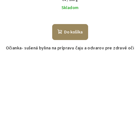
cena:
Skladom
Do košíka
Očianka- sušená bylina na prípravu čaju a odvarov pre zdravé oči