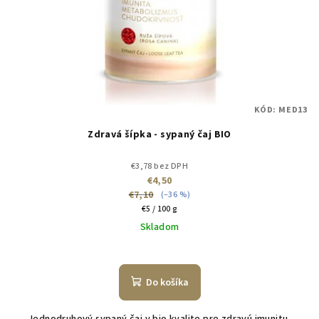
KÓD:
MED13
Zdravá šípka - sypaný čaj BIO
€3,78 bez DPH
€4,50
€7,10
(–36 %)
Jednotková
€5 / 100 g
cena:
Skladom
Do košíka