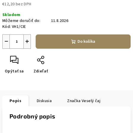
€12,20 bez DPH
Jednotková
Skladom
cena:
Môžeme doručiť do:
11.8.2026
Kód:
VH1/CIE
−
+
Do košíka
Opýtať sa
Zdieľať
Popis
Diskusia
Značka
Veselý čaj
Podrobný popis