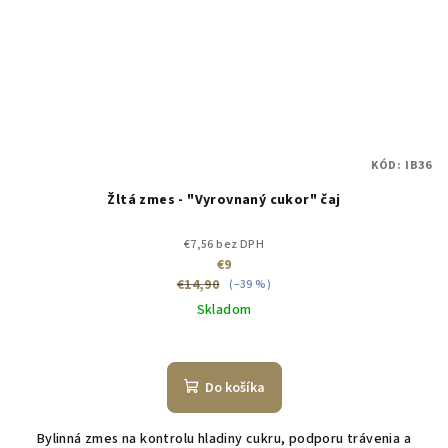
KÓD:
IB36
Žltá zmes - "Vyrovnaný cukor" čaj
€7,56 bez DPH
€9
€14,90
(–39 %)
Skladom
Do košíka
Bylinná zmes na kontrolu hladiny cukru, podporu trávenia a