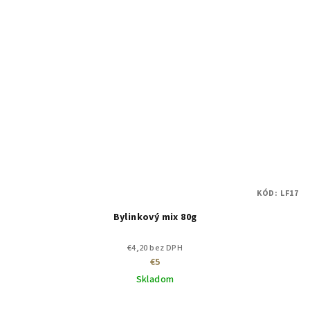
KÓD:
LF17
Bylinkový mix 80g
€4,20 bez DPH
€5
Skladom