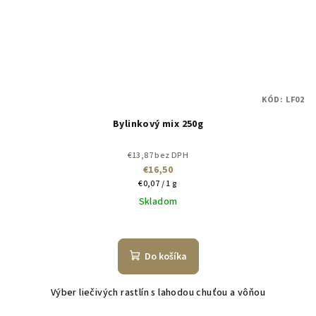
KÓD:
LF02
Bylinkový mix 250g
€13,87 bez DPH
€16,50
Jednotková
€0,07 / 1 g
cena:
Skladom
Do košíka
Výber liečivých rastlín s lahodou chuťou a vôňou