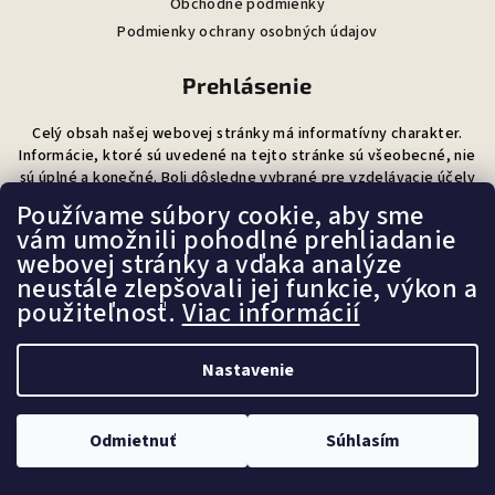
Obchodné podmienky
Podmienky ochrany osobných údajov
Prehlásenie
Celý obsah našej webovej stránky má informatívny charakter.
Informácie, ktoré sú uvedené na tejto stránke sú všeobecné, nie
sú úplné a konečné. Boli dôsledne vybrané pre vzdelávacie účely
a ako pomoc a návrh , ako udržať zdravý životný štýl.
Používame súbory cookie, aby sme
Nenahrádzajú v žiadnom prípade individuálne odporúčania lekára
vám umožnili pohodlné prehliadanie
alebo iného odborníka.
webovej stránky a vďaka analýze
neustále zlepšovali jej funkcie, výkon a
Výživové doplnky a produkty v tomto obchode nie sú určené na
použiteľnosť.
Viac informácií
liečebné účely a nenahrádzajú pestrú stravu. V prípade
zdravotných problémov sa obráťte na svojho lekára alebo
odborníka v danej oblasti predtým, ako začnete užívať
Nastavenie
akékoľvek výživové doplnky.
Odmietnuť
Súhlasím
Dotazník