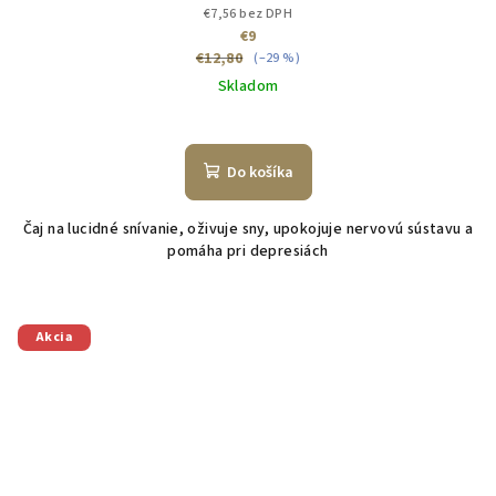
€7,56 bez DPH
€9
€12,80
(–29 %)
Skladom
Do košíka
Čaj na lucidné snívanie, oživuje sny, upokojuje nervovú sústavu a
pomáha pri depresiách
Akcia