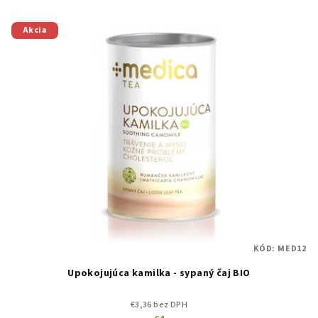
Akcia
KÓD:
MED12
Upokojujúca kamilka - sypaný čaj BIO
€3,36 bez DPH