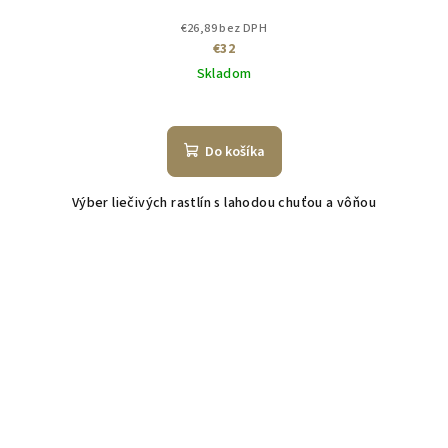
€26,89 bez DPH
€32
Skladom
Do košíka
Výber liečivých rastlín s lahodou chuťou a vôňou