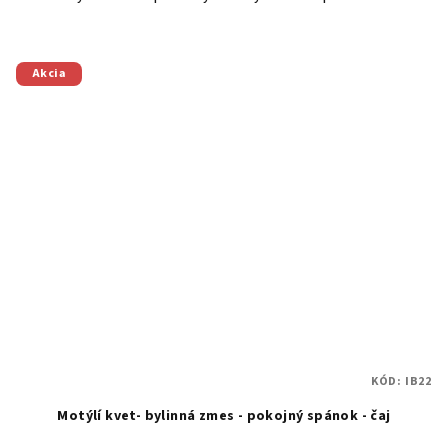
Akcia
KÓD:
IB22
Motýlí kvet- bylinná zmes - pokojný spánok - čaj