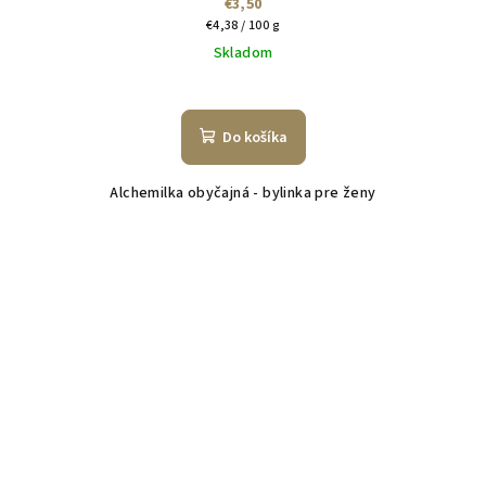
€3,50
Jednotková
€4,38 / 100 g
cena:
Skladom
Do košíka
Alchemilka obyčajná - bylinka pre ženy