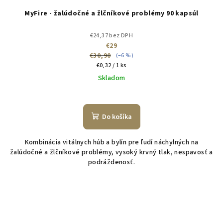
MyFire - žalúdočné a žlčníkové problémy 90 kapsúl
€24,37 bez DPH
€29
€30,90
(–6 %)
Jednotková
€0,32 / 1 ks
cena:
Skladom
Do košíka
Kombinácia vitálnych húb a bylín pre ľudí náchylných na
žalúdočné a žlčníkové problémy, vysoký krvný tlak, nespavosť a
podráždenosť.