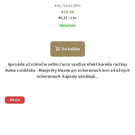
€16,72 bez DPH
€19,90
Jednotková
€0,33 / 1 ks
cena:
Skladom
Do košíka
Ajurvéda už stáročia veľmi často využíva efekt koreňa rastliny
Rubia cordifolia - Manjisthy hlavne pri ochoreniach krvi a kožných
ochoreniach. Kapsuly obsahujú...
Akcia