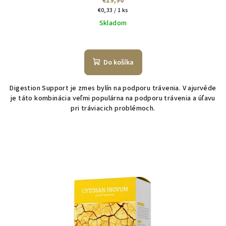
€19,90
Jednotková
€0,33 / 1 ks
cena:
Skladom
Do košíka
Digestion Support je zmes bylín na podporu trávenia. V ajurvéde
je táto kombinácia veľmi populárna na podporu trávenia a úľavu
pri tráviacich problémoch.