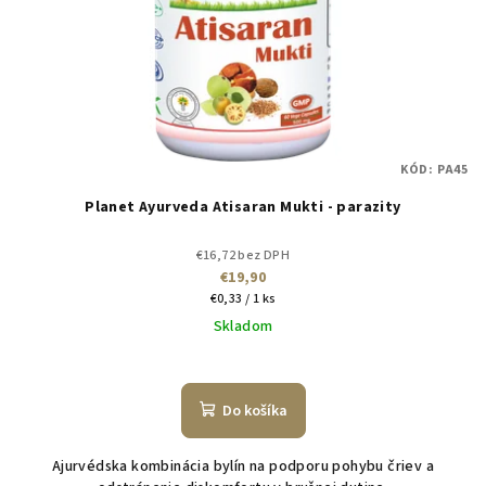
KÓD:
PA45
Planet Ayurveda Atisaran Mukti - parazity
€16,72 bez DPH
€19,90
Jednotková
€0,33 / 1 ks
cena:
Skladom
Do košíka
Ajurvédska kombinácia bylín na podporu pohybu čriev a