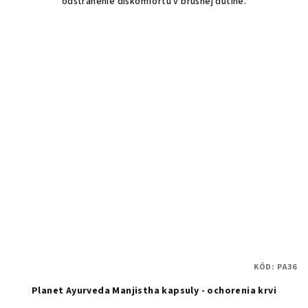
odstránenie diskomfortu v brušnej dutine.
KÓD:
PA36
Planet Ayurveda Manjistha kapsuly - ochorenia krvi