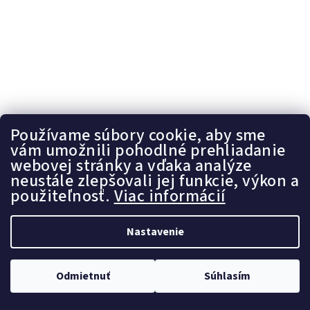
Používame súbory cookie, aby sme
vám umožnili pohodlné prehliadanie
webovej stránky a vďaka analýze
neustále zlepšovali jej funkcie, výkon a
KÓD:
PA58
použiteľnosť.
Viac informácií
Planet Ayurveda Pitta Shamak2 - podpora trávenia, pita
problémy
Nastavenie
€16,72 bez DPH
€19,90
Jednotková
€0,33 / 1 ks
Odmietnuť
Súhlasím
cena:
Skladom