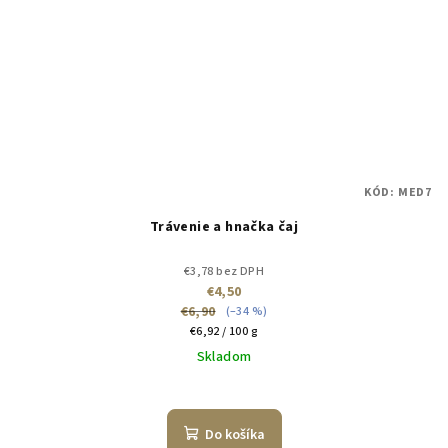
KÓD:
MED7
Trávenie a hnačka čaj
€3,78 bez DPH
€4,50
€6,90
(–34 %)
Jednotková
€6,92 / 100 g
cena:
Skladom
Do košíka