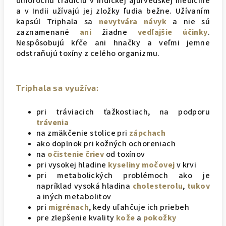
dlhoročnú tradíciu v indickej ajurvédskej medicíne
a v Indii užívajú jej zložky ľudia bežne. Užívaním
kapsúl Triphala sa
nevytvára
návyk
a nie sú
zaznamenané
ani
žiadne
vedľajšie
účinky
.
Nespôsobujú kŕče ani hnačky a veľmi jemne
odstraňujú toxíny z celého organizmu.
Triphala sa využíva:
pri tráviacich ťažkostiach, na podporu
trávenia
na zmäkčenie stolice pri
zápchach
ako doplnok pri kožných ochoreniach
na
očistenie čriev
od toxínov
pri vysokej hladine
kyseliny močovej
v krvi
pri metabolických problémoch ako je
napríklad vysoká hladina
cholesterolu
,
tukov
a iných metabolitov
pri
migrénach
, kedy uľahčuje ich priebeh
pre zlepšenie kvality
kože
a
pokožky