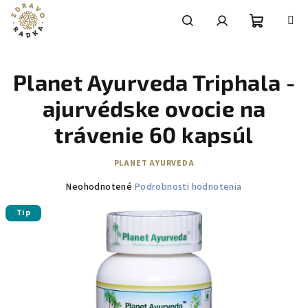
Prejsť
na
obsah
Nákupn
Hľadať
Prihlásenie
Planet Ayurveda Triphala -
košík
ajurvédske ovocie na
trávenie 60 kapsúl
PLANET AYURVEDA
Priemerné
Neohodnotené
Podrobnosti hodnotenia
hodnotenie
Tip
produktu
je
0,0
z
5
hviezdičiek.