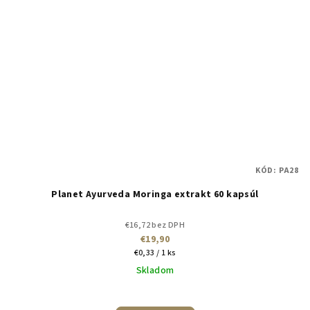
KÓD:
PA28
Planet Ayurveda Moringa extrakt 60 kapsúl
€16,72 bez DPH
€19,90
Jednotková
€0,33 / 1 ks
cena:
Skladom