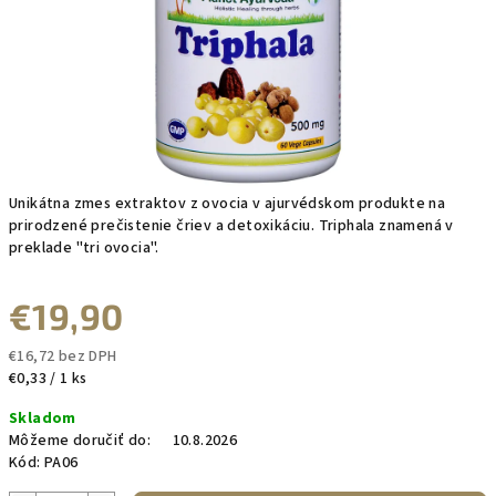
Unikátna zmes extraktov z ovocia v ajurvédskom produkte na
prirodzené prečistenie čriev a detoxikáciu. Triphala znamená v
preklade "tri ovocia".
€19,90
€16,72 bez DPH
Jednotková
€0,33 / 1 ks
cena:
Skladom
Môžeme doručiť do:
10.8.2026
Kód:
PA06