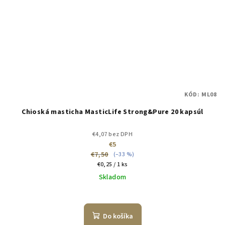
KÓD:
ML08
Chioská masticha MasticLife Strong&Pure 20 kapsúl
€4,07 bez DPH
€5
€7,50
(–33 %)
Jednotková
€0,25 / 1 ks
cena:
Skladom
Do košíka