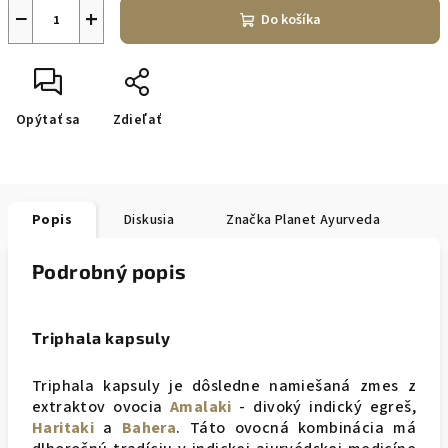
−
+
Do košíka
Opýtať sa
Zdieľať
Popis
Diskusia
Značka
Planet Ayurveda
Podrobný popis
Triphala kapsuly
Triphala kapsuly je dôsledne namiešaná zmes z
extraktov ovocia
Amalaki
- divoký indický egreš,
Haritaki
a
Bahera
. Táto ovocná kombinácia má