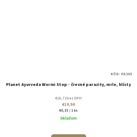
KÓD:
PA103
Planet Ayurveda Wormi Stop - črevné parazity, mrle, hlísty
€16,72 bez DPH
€19,90
Jednotková
€0,33 / 1 ks
cena:
Skladom