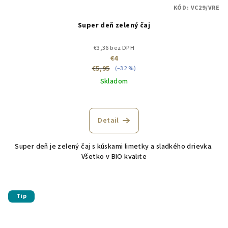
KÓD:
VC29/VRE
Super deň zelený čaj
€3,36 bez DPH
€4
€5,95
(–32 %)
Skladom
Detail
Super deň je zelený čaj s kúskami limetky a sladkého drievka.
Všetko v BIO kvalite
Tip