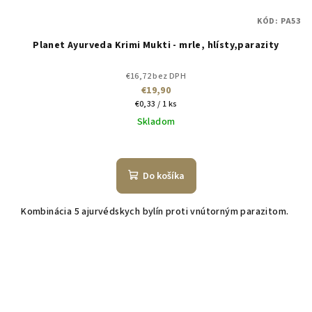
KÓD:
PA53
Planet Ayurveda Krimi Mukti - mrle, hlísty,parazity
€16,72 bez DPH
€19,90
Jednotková
€0,33 / 1 ks
cena:
Skladom
Do košíka
Kombinácia 5 ajurvédskych bylín proti vnútorným parazitom.