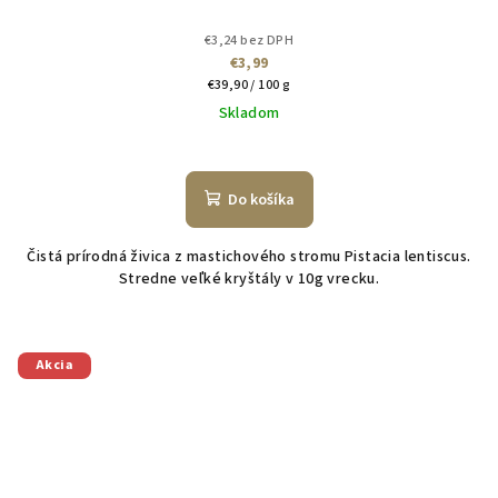
€3,24 bez DPH
€3,99
Jednotková
€39,90 / 100 g
cena:
Skladom
Do košíka
Čistá prírodná živica z mastichového stromu Pistacia lentiscus.
Stredne veľké kryštály v 10g vrecku.
Akcia