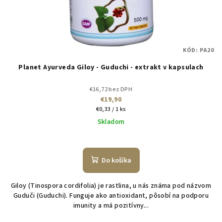
KÓD:
PA20
Planet Ayurveda Giloy - Guduchi - extrakt v kapsulach
€16,72 bez DPH
€19,90
Jednotková
€0,33 / 1 ks
cena:
Skladom
Do košíka
Giloy (Tinospora cordifolia) je rastlina, u nás známa pod názvom
Guduči (Guduchi). Funguje ako antioxidant, pôsobí na podporu
imunity a má pozitívny...