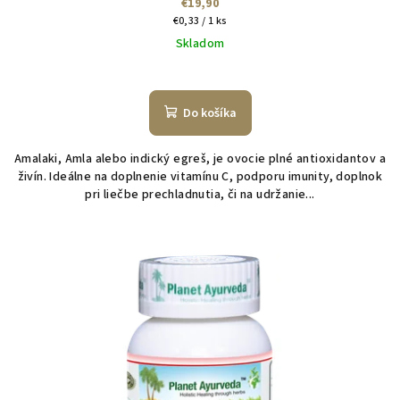
€19,90
Jednotková
€0,33 / 1 ks
cena:
Skladom
Do košíka
Amalaki, Amla alebo indický egreš, je ovocie plné antioxidantov a
živín. Ideálne na doplnenie vitamínu C, podporu imunity, doplnok
pri liečbe prechladnutia, či na udržanie...