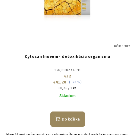
KÓD:
387
Cytosan Inovum - detoxikácia organizmu
€26,89 bez DPH
€32
€41,20
(–22 %)
Jednotková
€0,36 / 1 ks
cena:
Skladom
Do košíka
Humátový prípravok so zeleným íľom na detoxikáciu organizmu,