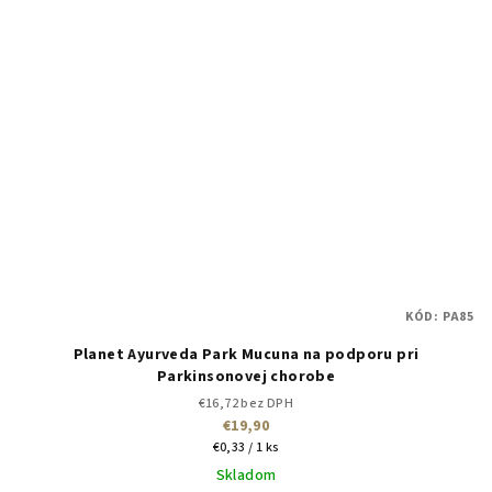
KÓD:
PA85
Planet Ayurveda Park Mucuna na podporu pri
Parkinsonovej chorobe
€16,72 bez DPH
€19,90
Jednotková
€0,33 / 1 ks
cena:
Skladom