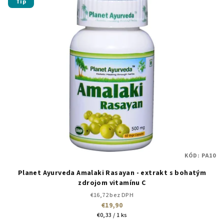
Tip
KÓD:
PA10
Planet Ayurveda Amalaki Rasayan - extrakt s bohatým
zdrojom vitamínu C
€16,72 bez DPH
€19,90
Jednotková
€0,33 / 1 ks