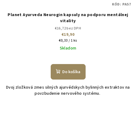
KÓD:
PA57
Planet Ayurveda Neurogin kapsuly na podporu mentálnej
vitality
€16,72 bez DPH
€19,90
Jednotková
€0,33 / 1 ks
cena:
Skladom
Do košíka
Dvoj zložková zmes silných ajurvédskych bylinných extraktov na
povzbudenie nervového systému.