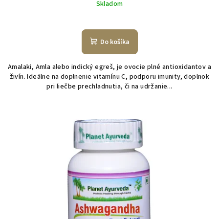
cena:
Skladom
Do košíka
Amalaki, Amla alebo indický egreš, je ovocie plné antioxidantov a
živín. Ideálne na doplnenie vitamínu C, podporu imunity, doplnok
pri liečbe prechladnutia, či na udržanie...