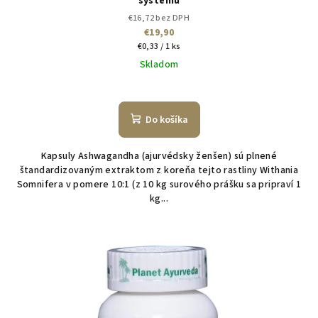
systému
€16,72 bez DPH
€19,90
Jednotková
€0,33 / 1 ks
cena:
Skladom
Do košíka
Kapsuly Ashwagandha (ajurvédsky ženšen) sú plnené
štandardizovaným extraktom z koreňa tejto rastliny Withania
Somnifera v pomere 10:1 (z 10 kg surového prášku sa pripraví 1
kg...