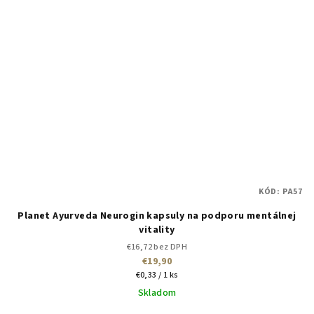
KÓD:
PA57
Planet Ayurveda Neurogin kapsuly na podporu mentálnej
vitality
€16,72 bez DPH
€19,90
Jednotková
€0,33 / 1 ks
cena:
Skladom