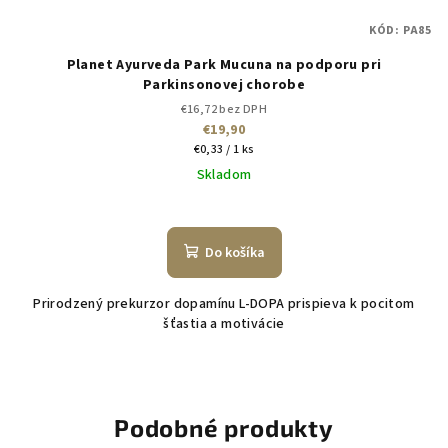
KÓD:
PA85
Planet Ayurveda Park Mucuna na podporu pri
Parkinsonovej chorobe
€16,72 bez DPH
€19,90
Jednotková
€0,33 / 1 ks
cena:
Skladom
Do košíka
Prirodzený prekurzor dopamínu L-DOPA prispieva k pocitom
šťastia a motivácie
Podobné produkty