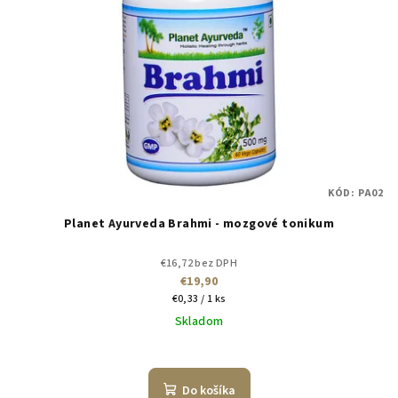
KÓD:
PA02
Planet Ayurveda Brahmi - mozgové tonikum
€16,72 bez DPH
€19,90
Jednotková
€0,33 / 1 ks
cena:
Skladom
Do košíka