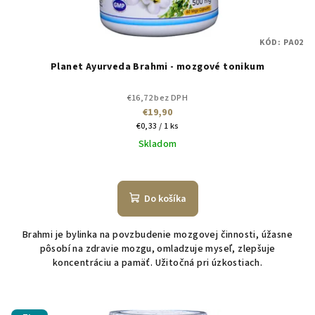
KÓD:
PA02
Planet Ayurveda Brahmi - mozgové tonikum
€16,72 bez DPH
€19,90
Jednotková
€0,33 / 1 ks
cena:
Skladom
Do košíka
Brahmi je bylinka na povzbudenie mozgovej činnosti, úžasne
pôsobí na zdravie mozgu, omladzuje myseľ, zlepšuje
koncentráciu a pamäť. Užitočná pri úzkostiach.