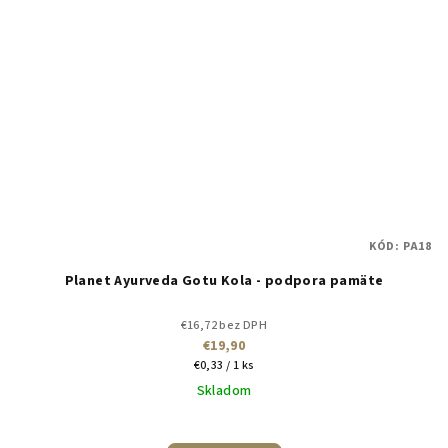
KÓD:
PA18
Planet Ayurveda Gotu Kola - podpora pamäte
€16,72 bez DPH
€19,90
Jednotková
€0,33 / 1 ks
cena:
Skladom