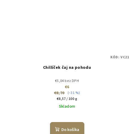
KÓD:
VC21
Chillíček čaj na pohodu
€5,04 bez DPH
€6
€8,70
(–31 %)
Jednotková
€8,57 / 100 g
cena:
Skladom
Do košíka