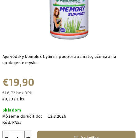
Ajurvédsky komplex bylín na podporu pamäte, učenia a na
upokojenie mysle.
€19,90
€16,72 bez DPH
Jednotková
€0,33 / 1 ks
cena:
Skladom
Môžeme doručiť do:
12.8.2026
Kód:
PA55
−
+