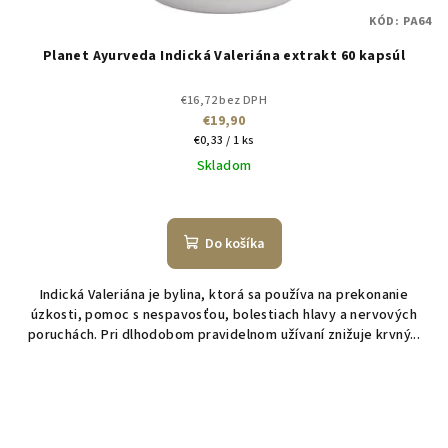
KÓD:
PA64
Planet Ayurveda Indická Valeriána extrakt 60 kapsúl
€16,72 bez DPH
€19,90
Jednotková
€0,33 / 1 ks
cena:
Skladom
Do košíka
Indická Valeriána je bylina, ktorá sa používa na prekonanie
úzkosti, pomoc s nespavosťou, bolestiach hlavy a nervových
poruchách. Pri dlhodobom pravidelnom užívaní znižuje krvný...