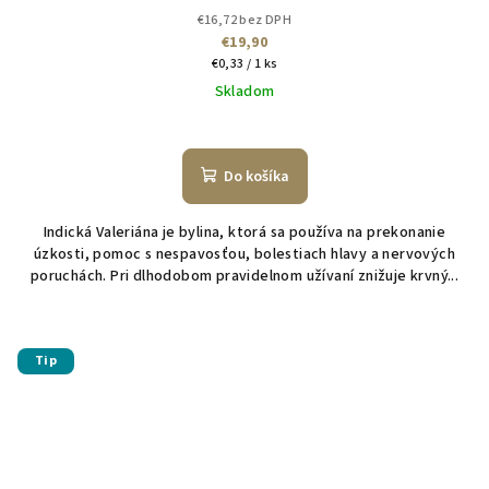
€16,72 bez DPH
€19,90
Jednotková
€0,33 / 1 ks
cena:
Skladom
Do košíka
Indická Valeriána je bylina, ktorá sa používa na prekonanie
úzkosti, pomoc s nespavosťou, bolestiach hlavy a nervových
poruchách. Pri dlhodobom pravidelnom užívaní znižuje krvný...
Tip