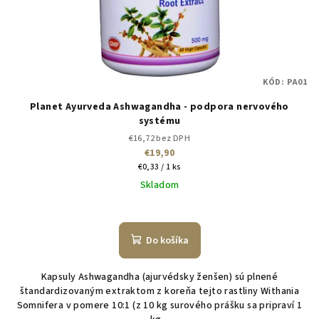
KÓD:
PA01
Planet Ayurveda Ashwagandha - podpora nervového
systému
€16,72 bez DPH
€19,90
Jednotková
€0,33 / 1 ks
cena:
Skladom
Do košíka
Kapsuly Ashwagandha (ajurvédsky ženšen) sú plnené
štandardizovaným extraktom z koreňa tejto rastliny Withania
Somnifera v pomere 10:1 (z 10 kg surového prášku sa pripraví 1