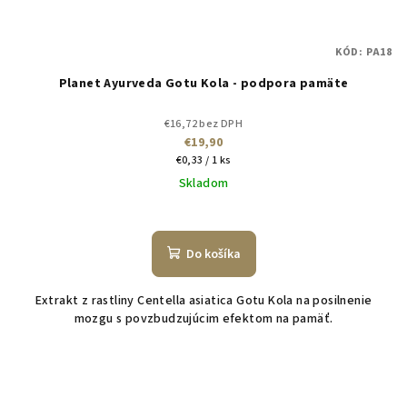
KÓD:
PA18
Planet Ayurveda Gotu Kola - podpora pamäte
€16,72 bez DPH
€19,90
Jednotková
€0,33 / 1 ks
cena:
Skladom
Do košíka
Extrakt z rastliny Centella asiatica Gotu Kola na posilnenie
mozgu s povzbudzujúcim efektom na pamäť.