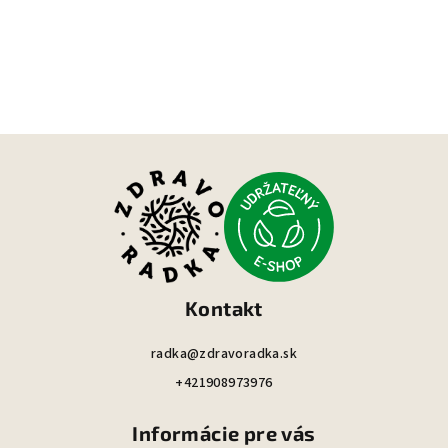
Z
á
p
ä
t
i
Kontakt
e
radka@zdravoradka.sk
+421908973976
Informácie pre vás