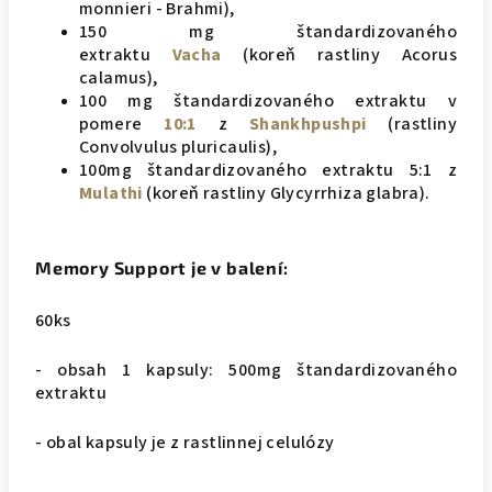
monnieri - Brahmi),
150 mg štandardizovaného
extraktu
Vacha
(koreň rastliny Acorus
calamus),
100 mg štandardizovaného extraktu v
pomere
10:1
z
Shankhpushpi
(rastliny
Convolvulus pluricaulis),
100mg štandardizovaného extraktu 5:1 z
Mulathi
(koreň rastliny Glycyrrhiza glabra).
Memory Support je v balení:
60ks
- obsah 1 kapsuly: 500mg štandardizovaného
extraktu
- obal kapsuly je z rastlinnej celulózy