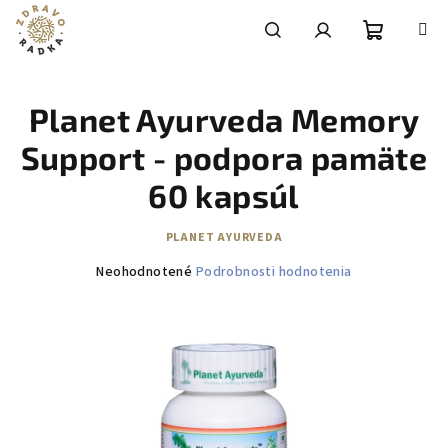
Prejsť
na
obsah
Nákupn
Hľadať
Prihlásenie
Planet Ayurveda Memory
košík
Support - podpora pamäte
60 kapsúl
PLANET AYURVEDA
Priemerné
Neohodnotené
Podrobnosti hodnotenia
hodnotenie
produktu
je
0,0
z
5
hviezdičiek.