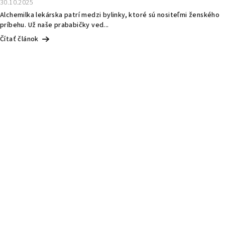
30.10.2025
Alchemilka lekárska patrí medzi bylinky, ktoré sú nositeľmi ženského
príbehu. Už naše prababičky ved...
Čítať článok