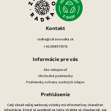
p
ä
t
i
Kontakt
e
radka@zdravoradka.sk
+421908973976
Informácie pre vás
Ako nakupovať
Obchodné podmienky
Podmienky ochrany osobných údajov
Prehlásenie
Celý obsah našej webovej stránky má informatívny charakter.
Informácie, ktoré sú uvedené na tejto stránke sú všeobecné, nie