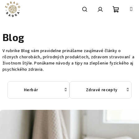
Prejsť
na
obsah
Nákupn
Hľadať
Prihlásenie
Blog
košík
V rubrike Blog vám pravidelne prinášame zaujímavé články o
rôznych chorobách, prírodných produktoch, zdravom stravovaní a
životnom štýle. Ponúkame návody a tipy na zlepšenie fyzického aj
psychického zdravia.
Herbár
Zdravé recepty
V
ý
p
i
s