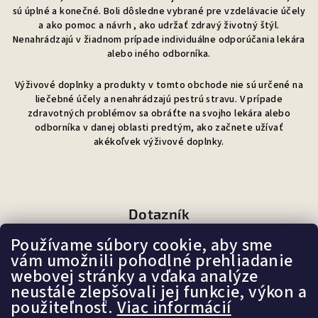
sú úplné a konečné. Boli dôsledne vybrané pre vzdelávacie účely
a ako pomoc a návrh , ako udržať zdravý životný štýl.
Nenahrádzajú v žiadnom prípade individuálne odporúčania lekára
alebo iného odborníka.
Výživové doplnky a produkty v tomto obchode nie sú určené na
liečebné účely a nenahrádzajú pestrú stravu. V prípade
zdravotných problémov sa obráťte na svojho lekára alebo
odborníka v danej oblasti predtým, ako začnete užívať
akékoľvek výživové doplnky.
Dotazník
Používame súbory cookie, aby sme
Ako sa Vám páči náš e-shop?
vám umožnili pohodlné prehliadanie
webovej stránky a vďaka analýze
neustále zlepšovali jej funkcie, výkon a
Veľmi pekný
použiteľnosť.
Viac informácií
(87%)