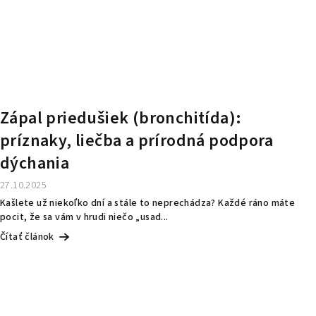
Zápal priedušiek (bronchitída):
príznaky, liečba a prírodná podpora
dýchania
27.10.2025
Kašlete už niekoľko dní a stále to neprechádza? Každé ráno máte
pocit, že sa vám v hrudi niečo „usad...
Čítať článok