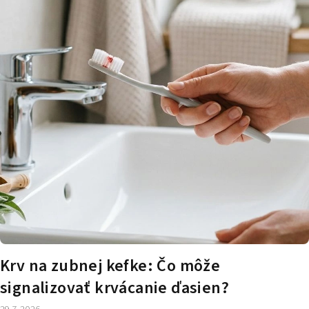
č
l
á
n
k
o
v
Krv na zubnej kefke: Čo môže
signalizovať krvácanie ďasien?