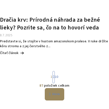
Dračia krv: Prírodná náhrada za bežné
lieky? Pozrite sa, čo na to hovorí veda
8.7.2025
Predstavte si, že stojíte v hustom amazonskom pralese. V ruke držíte
kôru stromu a z jej čerstvého z...
Čítať článok
S
1
10
t
r
87
položiek celkom
á
O
n
v
Hore
k
l
o
á
v