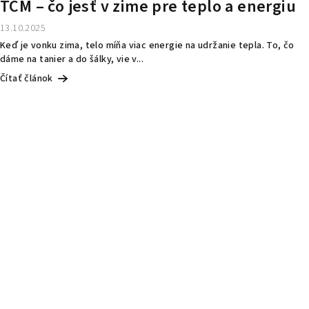
TČM – čo jesť v zime pre teplo a energiu
13.10.2025
Keď je vonku zima, telo míňa viac energie na udržanie tepla. To, čo
dáme na tanier a do šálky, vie v...
Čítať článok