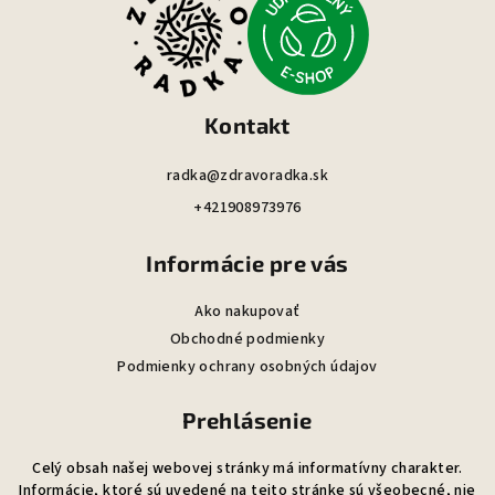
p
ä
t
i
Kontakt
e
radka@zdravoradka.sk
+421908973976
Informácie pre vás
Ako nakupovať
Obchodné podmienky
Podmienky ochrany osobných údajov
Prehlásenie
Celý obsah našej webovej stránky má informatívny charakter.
Informácie, ktoré sú uvedené na tejto stránke sú všeobecné, nie