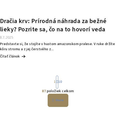
Dračia krv: Prírodná náhrada za bežné
lieky? Pozrite sa, čo na to hovorí veda
8.7.2025
Predstavte si, že stojíte v hustom amazonskom pralese. V ruke držíte
kôru stromu a z jej čerstvého z...
Čítať článok
S
1
10
t
r
87
položiek celkom
á
O
n
v
Hore
k
l
o
á
v