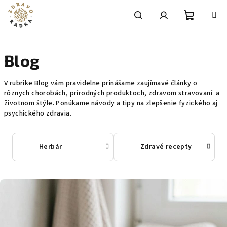
Prejsť
na
obsah
Nákupn
Hľadať
Prihlásenie
Blog
košík
V rubrike Blog vám pravidelne prinášame zaujímavé články o
rôznych chorobách, prírodných produktoch, zdravom stravovaní a
životnom štýle. Ponúkame návody a tipy na zlepšenie fyzického aj
psychického zdravia.
Herbár
Zdravé recepty
V
ý
p
i
s