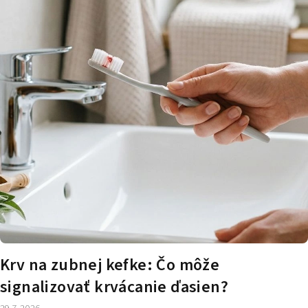
č
l
á
n
k
o
v
Krv na zubnej kefke: Čo môže
signalizovať krvácanie ďasien?