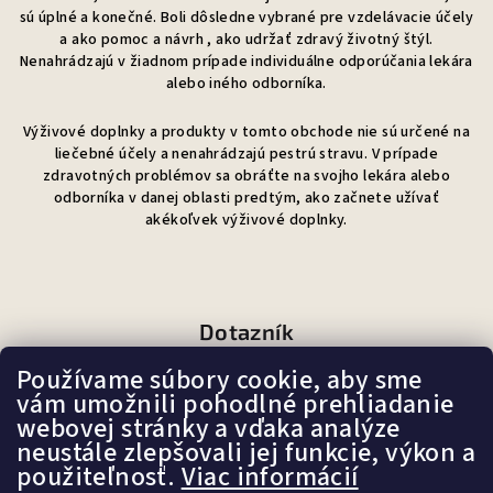
sú úplné a konečné. Boli dôsledne vybrané pre vzdelávacie účely
a ako pomoc a návrh , ako udržať zdravý životný štýl.
Nenahrádzajú v žiadnom prípade individuálne odporúčania lekára
alebo iného odborníka.
Výživové doplnky a produkty v tomto obchode nie sú určené na
liečebné účely a nenahrádzajú pestrú stravu. V prípade
zdravotných problémov sa obráťte na svojho lekára alebo
odborníka v danej oblasti predtým, ako začnete užívať
akékoľvek výživové doplnky.
Dotazník
Používame súbory cookie, aby sme
Ako sa Vám páči náš e-shop?
vám umožnili pohodlné prehliadanie
webovej stránky a vďaka analýze
neustále zlepšovali jej funkcie, výkon a
Veľmi pekný
použiteľnosť.
Viac informácií
(87%)