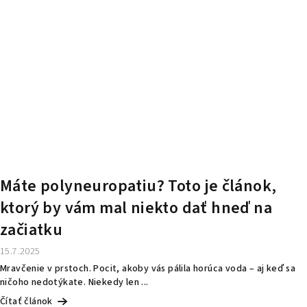
Máte polyneuropatiu? Toto je článok,
ktorý by vám mal niekto dať hneď na
začiatku
15.7.2025
Mravčenie v prstoch. Pocit, akoby vás pálila horúca voda – aj keď sa
ničoho nedotýkate. Niekedy len ...
Čítať článok