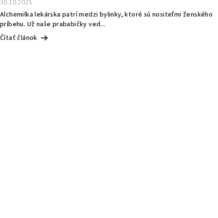
30.10.2025
Alchemilka lekárska patrí medzi bylinky, ktoré sú nositeľmi ženského
príbehu. Už naše prababičky ved...
Čítať článok