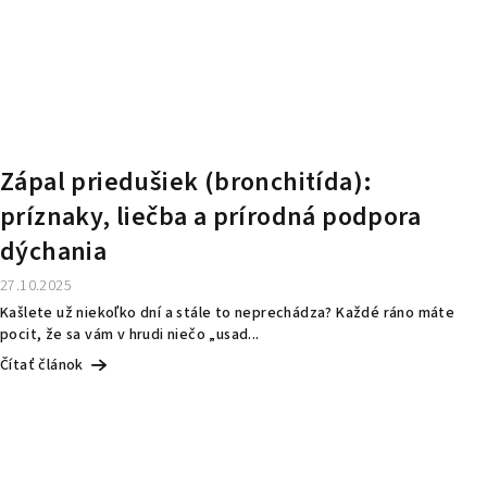
Zápal priedušiek (bronchitída):
príznaky, liečba a prírodná podpora
dýchania
27.10.2025
Kašlete už niekoľko dní a stále to neprechádza? Každé ráno máte
pocit, že sa vám v hrudi niečo „usad...
Čítať článok