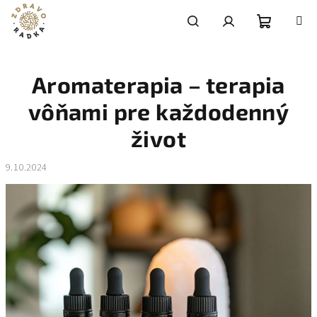
Prejsť
na
obsah
Nákupn
Hľadať
Prihlásenie
Aromaterapia – terapia
košík
vôňami pre každodenný
život
9.10.2024