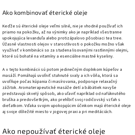
Ako kombinovať éterické oleje
Keďže sú éterické oleje veľmi silné, nie je vhodné používať ich
priamo na pokožku, až na výnimky ako je napríklad všestranne
upokojujúca levanduľa alebo protizápalovo pôsobiaci tea tree.
Úžasné vlastnosti olejov v starostlivosti o pokožku možno však
využívať v kombinácii so za studena lisovanými rastlinnými olejmi,
ktoré sú bohaté na vitamíny a esenciálne mastné kyseliny.
A v tejto kombinácii sú potom jedinečným doplnkom kúpeľov a
masáží. Pomáhajú uvoľniť stuhnuté svaly a ich vôňa, ktorá sa
uvoľňuje počas kúpania či masírovania, podporuje relaxačný
zážitok. Aromaterapeutické masáže detí a bábätiek navyše
predstavujú skvelý spôsob, ako uľaviť napríklad od nafúknutého
bruška a predovšetkým, ako prehĺbiť svoj rodičovský vzťah s
dieťatkom. Vďaka svojim upokojujúcim účinkom majú éterické oleje
aj svoje dôležité miesto v jogovej praxi a pri meditáciách.
Ako nepoužívať éterické oleje