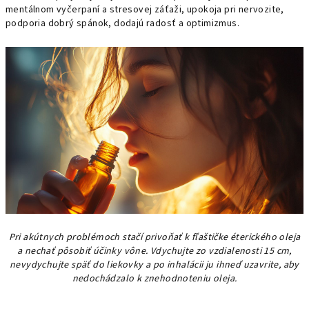
mentálnom vyčerpaní a stresovej záťaži, upokoja pri nervozite,
podporia dobrý spánok, dodajú radosť a optimizmus.
Pri akútnych problémoch stačí privoňať k fľaštičke éterického oleja
a nechať pôsobiť účinky vône. Vdychujte zo vzdialenosti 15 cm,
nevydychujte späť do liekovky a po inhalácii ju ihneď uzavrite, aby
nedochádzalo k znehodnoteniu oleja.