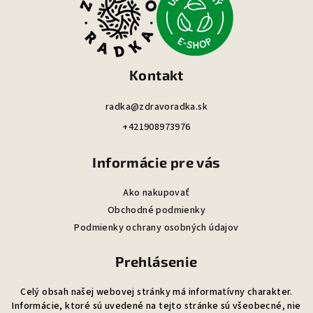
p
ä
t
i
Kontakt
e
radka@zdravoradka.sk
+421908973976
Informácie pre vás
Ako nakupovať
Obchodné podmienky
Podmienky ochrany osobných údajov
Prehlásenie
Celý obsah našej webovej stránky má informatívny charakter.
Informácie, ktoré sú uvedené na tejto stránke sú všeobecné, nie