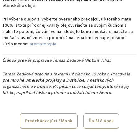
éterického oleja.
Pri výbere olejov si vyberte overeného predajcu, u ktorého máte
100% istotu prírodnej kvality olejov, riaďte sa svojim čuchom a
siahnite po tom, čo vám vonia, sledujte kontraindikácie, naučte sa
miešať vlastné zmesi a potom už na seba len nechajte pôsobiť
kúzlo menom
aromaterapia
.
Článok pre vás pripravila Tereza Zedková (Nobilis Tilia).
Tereza Zedková pracuje s textami už viac ako 15 rokov. Pracovala
pre mnohé umelecké projekty a inštitúcie, v neziskových
organizáciách a v biznise. Pri písaní chce spájať témy, ktoré sú jej
blízke, napríklad lásku k prírode a udržateľnému životu.
Predchádzajúci článok
Ďalší článok