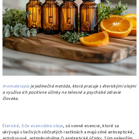
Aromaterapia
je jedinečná metóda, ktorá pracuje s éterickými olejmi
a využíva ich pozitívne účinky na telesné a psychické zdravie
človeka.
Éterické, čiže esenciálne oleje
, sú vonné esencie, ktoré sa
ukrývajú v liečivých siličnatých rastlinách a majú silné antiseptické,
antivírusové, antimikrobiálne či analgetické účinky. Tým najlepším