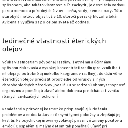
spôsobom, ako takéto vlastnosti silíc zachytiť, je destilácia vodnou
parou pomocou prírodných živlov – ohňa, vody, zeme a pary. Túto
starobylú metódu objavil už v 10. storočí perzský filozof a lekár
Avicena a využíva sa po celom svete až dodnes.
Jedinečné vlastnosti éterických
olejov
Vďaka vlastnostiam pôvodnej rastliny, šetrnému a účinnému
spôsobu získavania a vysokej koncentrácii rastlín (pre vznik iba 1
ml oleja je potrebné aj niekoľko kilogramov rastliny), dokážu vône
éterických olejov prečistiť prostredie od vírusov a iných
choroboplodných zárodkov, posilňujú prirodzenú obranyschopnosť
organizmu a pomáhajú uľaviť alebo dokonca predchádzať vzniku
rôznych civilizačných ochorení.
Namiešané v prírodnej kozmetike prispievajú aj k riešeniu
problémov a nedostatkov s rôznymi typmi pokožky a zlepšujú jej
kvalitu. Na psychickej úrovni vyvolávajú priaznivé zmeny pocitov a
emócií. Dospelým aj malým deťom tak pomáhajú uľaviť pri