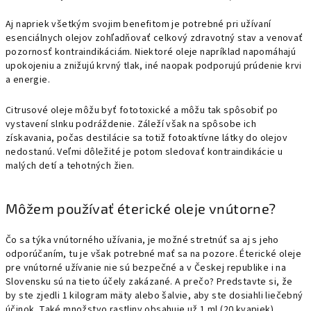
Aj napriek všetkým svojim benefitom je potrebné pri užívaní
esenciálnych olejov zohľadňovať celkový zdravotný stav a venovať
pozornosť kontraindikáciám. Niektoré oleje napríklad napomáhajú
upokojeniu a znižujú krvný tlak, iné naopak podporujú prúdenie krvi
a energie.
Citrusové oleje môžu byť fototoxické a môžu tak spôsobiť po
vystavení slnku podráždenie. Záleží však na spôsobe ich
získavania, počas destilácie sa totiž fotoaktívne látky do olejov
nedostanú. Veľmi dôležité je potom sledovať kontraindikácie u
malých detí a tehotných žien.
Môžem používať éterické oleje vnútorne?
Čo sa týka vnútorného užívania, je možné stretnúť sa aj s jeho
odporúčaním, tu je však potrebné mať sa na pozore. Éterické oleje
pre vnútorné užívanie nie sú bezpečné a v Českej republike i na
Slovensku sú na tieto účely zakázané. A prečo? Predstavte si, že
by ste zjedli 1 kilogram mäty alebo šalvie, aby ste dosiahli liečebný
účinok. Také množstvo rastliny obsahuje už 1 ml (20 kvapiek)