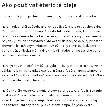
Ako používať éterické oleje
Éterické oleje sú prchavé, to znamená, že sa vo vzduchu odparujú.
Najprirodzenejší spôsob, ako ich používať, je preto vdychovanie.
Cez pľúca putujú ich účinné látky do tela a do mozgu, kde priamo
pôsobia na neurochemické procesy, činnosť telesných orgánov a
psychiky. Pri ich rozptyľovaní do ovzdušia navyše okolitý priestor
prevonia ich úžasnými vôňami – svieže tóny citrusov, balzamické
vône ihličia, hlboká aróma drevín, bylín alebo jemné ženské vône
rozličných druhov kvetov.
Na vdychovanie vôní si môžete vybrať rôznych pomocníkov. Medzi
základné patrí nakvapkať olej do aróma difuzéra, aromalampy, na
keramickú doštičku, látkovú vreckovku alebo len otvoriť fľaštičku s
olejom a inhalovať jeho vôňu.
Najšetrnejšie rozptyľuje vôňu olejov do priestoru difuzér. Funguje
aj ako zvlhčovač vzduchu a oproti klasickým aromalampám so
sviečkou je tiež bezpečnejší, hodí sa aj do detských izieb, olej
nezahrieva, ani neprepaľuje ako aromalampa, čo jeho kvalitu