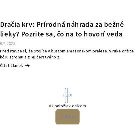
Dračia krv: Prírodná náhrada za bežné
lieky? Pozrite sa, čo na to hovorí veda
8.7.2025
Predstavte si, že stojíte v hustom amazonskom pralese. V ruke držíte
kôru stromu a z jej čerstvého z...
Čítať článok
S
1
10
t
r
87
položiek celkom
á
O
n
v
Hore
k
l
o
á
v