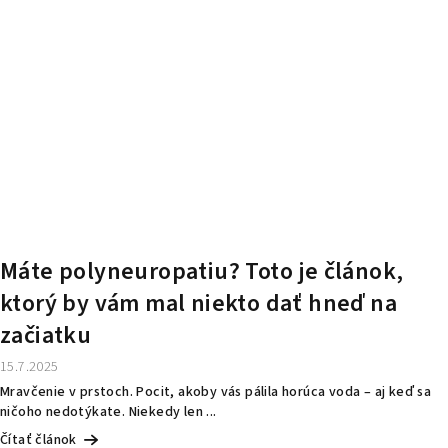
Máte polyneuropatiu? Toto je článok,
ktorý by vám mal niekto dať hneď na
začiatku
15.7.2025
Mravčenie v prstoch. Pocit, akoby vás pálila horúca voda – aj keď sa
ničoho nedotýkate. Niekedy len ...
Čítať článok