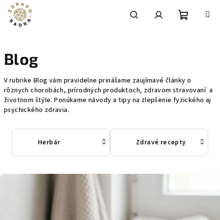
Prejsť
na
obsah
Nákupn
Hľadať
Prihlásenie
Blog
košík
V rubrike Blog vám pravidelne prinášame zaujímavé články o
rôznych chorobách, prírodných produktoch, zdravom stravovaní a
životnom štýle. Ponúkame návody a tipy na zlepšenie fyzického aj
psychického zdravia.
Herbár
Zdravé recepty
V
ý
p
i
s