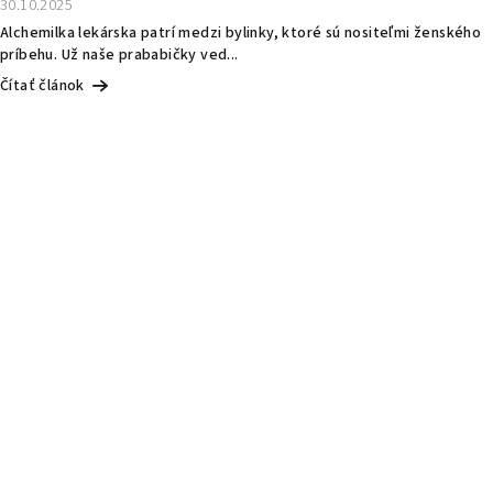
30.10.2025
Alchemilka lekárska patrí medzi bylinky, ktoré sú nositeľmi ženského
príbehu. Už naše prababičky ved...
Čítať článok