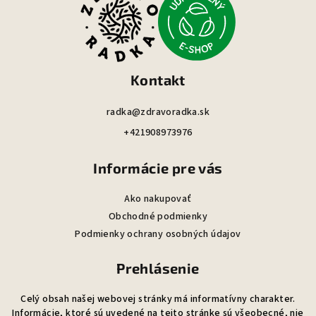
p
ä
t
i
Kontakt
e
radka@zdravoradka.sk
+421908973976
Informácie pre vás
Ako nakupovať
Obchodné podmienky
Podmienky ochrany osobných údajov
Prehlásenie
Celý obsah našej webovej stránky má informatívny charakter.
Informácie, ktoré sú uvedené na tejto stránke sú všeobecné, nie