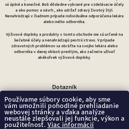
sú úplné a konečné. Boli dôsledne vybrané pre vzdelávacie účely
a ako pomoc a návrh , ako udržať zdravý životný štýl.
Nenahrádzajú v žiadnom prípade individuálne odporúčania lekára
alebo iného odborníka.
Výživové doplnky a produkty v tomto obchode nie sú určené na
liečebné účely a nenahrádzajú pestrú stravu. V prípade
zdravotných problémov sa obráťte na svojho lekára alebo
odborníka v danej oblasti predtým, ako začnete užívať
akékoľvek výživové doplnky.
Dotazník
Používame súbory cookie, aby sme
Ako sa Vám páči náš e-shop?
vám umožnili pohodlné prehliadanie
webovej stránky a vďaka analýze
neustále zlepšovali jej funkcie, výkon a
Veľmi pekný
použiteľnosť.
Viac informácií
(87%)