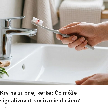
č
l
á
n
k
o
v
Krv na zubnej kefke: Čo môže
signalizovať krvácanie ďasien?