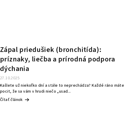
Zápal priedušiek (bronchitída):
príznaky, liečba a prírodná podpora
dýchania
27.10.2025
Kašlete už niekoľko dní a stále to neprechádza? Každé ráno máte
pocit, že sa vám v hrudi niečo „usad...
Čítať článok