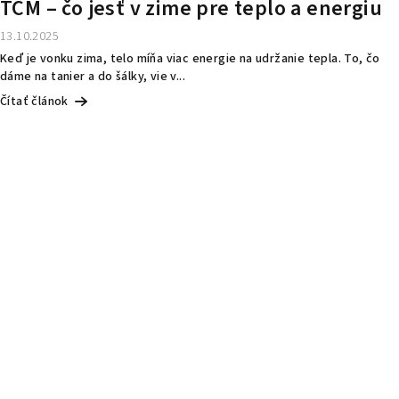
TČM – čo jesť v zime pre teplo a energiu
13.10.2025
Keď je vonku zima, telo míňa viac energie na udržanie tepla. To, čo
dáme na tanier a do šálky, vie v...
Čítať článok